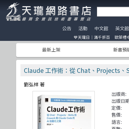
公告
活動
中文館
英文館
💙天瓏日｜滿千折百
歐萊禮中
天瓏門市春節營業公告
天瓏日｜滿千折百
AI Coding
全部分類
碁峰資訊
電子開發板
門市營業客
歐萊禮中文書
ChatGPT
Data Scien
旗標
特價書籍
版提袋🐎
最新上架
新書預
※電子發票使用說明※
Machine Learning
嵌入式系統
歐萊禮
HITCON
天瓏行動會
Large lang
軟體架構
經緯文化
IT狗精品區
Design Pattern
軟體測試
滄海
Make 國際中文版
影像辨識 Imag
職涯發展
人民郵電
機器人雜誌 RO
Claude 工作術：從 Chat、Projects、
Prompt Engineering
網站開發
機械工業
LangChain
UI/UX
深智
劉弘祥 著
Chatbot
系統開發
駭客 Hack
分散式架構
出版商:
Engineer self-growth
遊戲開發設計
機器人製作 R
資訊科學
出版日期
Computer Vision
Adobe 軟體應用
Unit Tes
Office 系列
定價:
售價:
Reinforcement
區塊鏈與金融科技
程式交易 Tra
網路通訊
語言:
頁數: