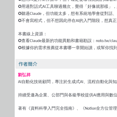
✪
用過對話式
工具聊過幾次，覺得「好像就那樣」，
AI
✪
聽過
，但功能太多，想有系統地學會從對話、
Claude
✪
不會寫程式，但不想因此停在
的入門階段，想真正
AI
本書線上資源：
✪
查看
最新的功能異動和書籍勘誤：
Claude
noto.tw/cla
✪
根據你的需求推薦從本書哪一章開始讀，或幫你找
作者簡介
劉弘祥
自動化技術顧問，專注於生成式
、流程自動化與知
AI
AI
持續受邀為企業、公部門與各級學校提供
應用與數
AI
著有《資料科學入門完全指南》、《
全方位管理
Notion