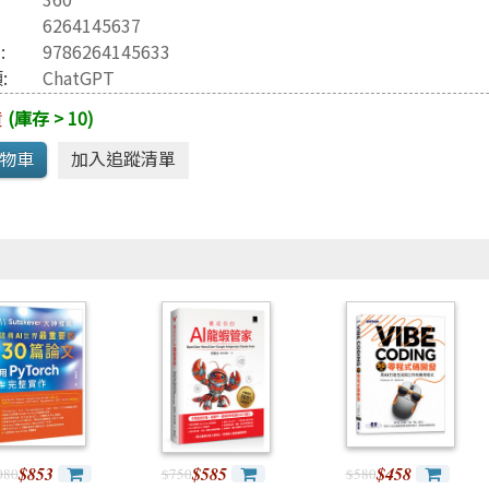
Java 程式語言
兒童專區
6264145637
e-engine
Raspberry Pi
3
:
9786264145633
:
ChatGPT
貨
(庫存 > 10)
$853
$585
$458
080
$750
$580