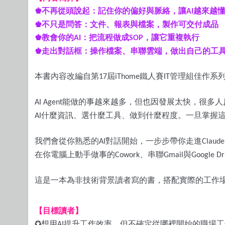
♚
不再從頭說起：記住你的偏好與脈絡，讓
越來越
AI
♚
不只是問答：文件、報表與檔案，製作可交付成品
♚
教會你的
：把流程做成
，讓它重複執行
AI
SOP
♚
走出對話框：操作檔案、串聯雲端，做出自己的工
本書內容改編自第
屆
鐵人賽
管理組佳作系
17
iThome
IT
能做的事越來越多，但也因發展太快，很多人
AI Agent
什麼資訊、選什麼工具、做到什麼程度。一旦掌握
AI
我們會從你熟悉的
對話開始，一步步帶你走進
AI
Claude
在你電腦上動手做事的
、串聯
與
Cowork
Gmail
Google Dr
這是一本為非技術背景讀者寫的書，搭配實際的工作
【目標讀者】
✪
想用
提升工作效率，但不確定從哪裡開始的職場工
AI