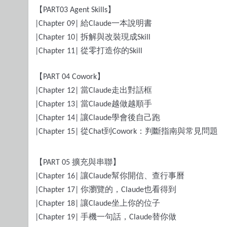
【
】
PART03 Agent Skills
給
一本說明書
|Chapter 09|
Claude
拆解與改裝現成
|Chapter 10|
Skill
從零打造你的
|Chapter 11|
Skill
【
】
PART 04 Cowork
當
走出對話框
|Chapter 12|
Claude
當
越做越順手
|Chapter 13|
Claude
讓
學會後自己跑
|Chapter 14|
Claude
從
到
：判斷指南與常見問題
|Chapter 15|
Chat
Cowork
【
擴充與串聯】
PART 05
讓
幫你開信、查行事曆
|Chapter 16|
Claude
你瀏覽的，
也看得到
|Chapter 17|
Claude
讓
坐上你的位子
|Chapter 18|
Claude
手機一句話，
替你做
|Chapter 19|
Claude