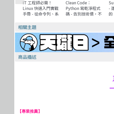
IT 工程師必需！
Clean Code：
Su
Linux 快速入門實戰
Python 寫乾淨程式
-
手冊 - 從命令列、系
碼 - 告別技術債，不
的 
統設定到開發環境建
再為爛程式加班收爛
Py
置, 實體機、虛擬
攤
相關主題
機、容器化、WSL、
雲端平台全適用
商品描述
【專業推薦】