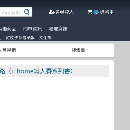
會員登入
購物車
0
其他商品
門市資訊
場地資訊
列
訂閱佛系電子報
文化幣
※進口書籍到貨延誤公告※
名家名著系列
Agile Software
人工智慧
博碩
阿喵周邊商品
本月暢銷
特價書
文化幣
DeepLearning
軟體工程
高立
商管科普推薦書
半導體
網頁設計
清華大學
 自動化之路（iThome鐵人賽系列書）
C++ 程式語言
資料庫
更多出版社
遊戲設計 Game-design
程式語言
CMOS
物聯網 IoT
Docker
微軟技術
Data-visualization
數學