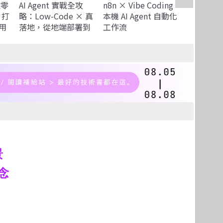
道零
AI Agent 實戰全攻
n8n × Vibe Coding
Claude 
 打
略：Low-Code × 真
本機 AI Agent 自動化
Harnes
用
落地，從地端部署到
工作流
g
RAG 設計，打造不被
ow
取代的核心競爭力
s
（全書搭配 10 小時
免費線上課程，讓你
即戰力 UP！）
ogy
景
念