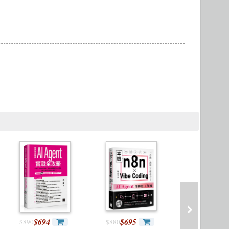
Microservices 微服務
製圖軟體應用
Version Control
$694
$695
$417
$890
$880