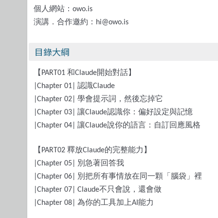
個人網站：
owo.is
演講．合作邀約：
hi@owo.is
目錄大綱
【
和
開始對話】
PART01
Claude
認識
|Chapter 01|
Claude
學會提示詞，然後忘掉它
|Chapter 02|
讓
認識你：偏好設定與記憶
|Chapter 03|
Claude
讓
說你的語言：自訂回應風格
|Chapter 04|
Claude
【
釋放
的完整能力】
PART02
Claude
別急著回答我
|Chapter 05|
別把所有事情放在同一顆「腦袋」裡
|Chapter 06|
不只會說，還會做
|Chapter 07| Claude
為你的工具加上
能力
|Chapter 08|
AI