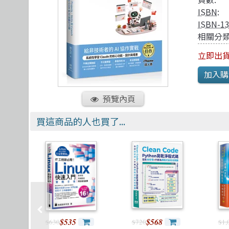
TDD 測試導向開發
視覺影音設計
R 語言
其他
ISBN
:
React
理工類
遊戲引擎 Gam
ISBN-1
相關分類
立即出
預覽內頁
買這商品的人也買了...
$535
$568
$630
$720
$1,