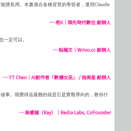
Claude
才能擅長用。本書適合各種背景的學習者，運用
─
老K｜領先時代數位 創辦人
也一定可以。
─
粘瀚文｜Wrivo.cc 創辦人
─ YT Chen
｜AI創作者「數據女巫」 / 指南星 創辦人
手做事。我覺得這最難的就是它是實戰導向的，教你什
─
吳睿誠（Ray）｜Redia Labs, CoFounder