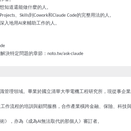
想知道還能做什麼的人。
、
到
和
的完整用法的人。
Projects
Skills
Cowork
Claude Code
深入地用
來輔助工作的人。
AI
ude
到解決特定問題的章節：
noto.tw/ask-claude
識管理領域。畢業於國立清華大學電機工程研究所，現從事企業
位工作流程的培訓與顧問服務，合作產業橫跨金融、保險、科技
術》，亦為《成為
無法取代的那個人》審訂者。
AI