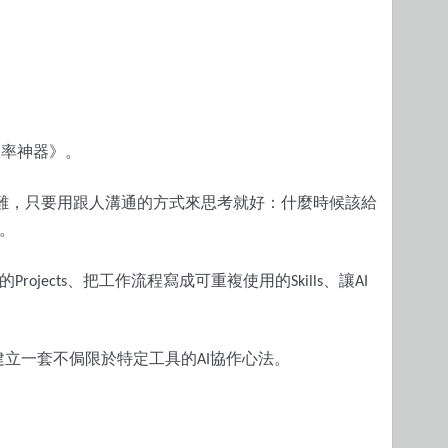
效率神器》。
難，只要用跟人溝通的方式來思考就好：什麼時候該給
。
的
、把工作流程寫成可重複使用的
、讓
Projects
Skills
AI
建立一套不侷限於特定工具的
協作心法。
AI