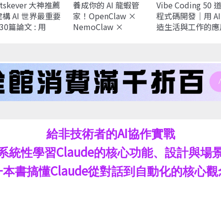
tskever 大神推薦
養成你的 AI 龍蝦管
Vibe Coding 50 
 建構 AI 世界最重要
家！OpenClaw ×
程式碼開發｜用 AI
30篇論文 : 用
NemoClaw ×
造生活與工作的應
Torch 完整實作
Google Antigravity
程式 (Vibe Codin
× Claude Code：打
for Beginners: H
造能查行程、收郵
to use AI and LLM
件、遠端控制電腦的
to create apps,
AI 代理人
websites and
amazing technol
without writing
code)
AI
給非技術者的
協作實戰
Claude
系統性學習
的核心功能、設計與場
Claude
一本書搞懂
從對話到自動化的核心觀