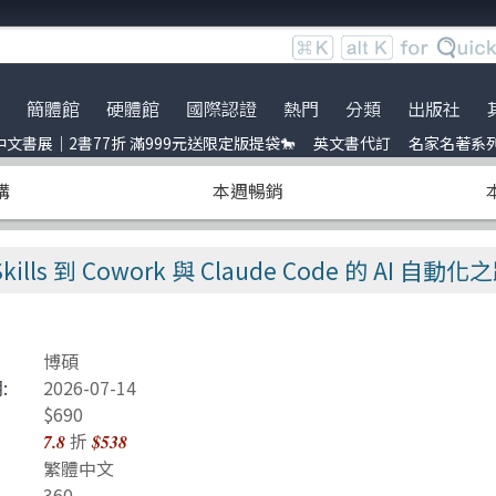
簡體館
硬體館
國際認證
熱門
分類
出版社
文書展｜2書77折 滿999元送限定版提袋🐎
英文書代訂
名家名著系
服時間調整
展｜2書77折 滿999元送限定
ce
到店取貨新功能上線
服務｜代訂英文書
Python
電子電路電機類
全華圖書
暢銷外文書
購
本週暢銷
員卡上線囉！
uage model
※詐騙提醒公告 請勿受騙※
訂閱佛系電子報
Linux
雲端運算
五南
IT T-shirt
e-recognition
BOCON Magazine
Penetration-test
前端開發
電子工業
創客‧自造者工作坊
Skills 到 Cowork 與 Claude Code 的 AI
DevOps
行動軟體開發
高思數位網路
C 程式語言
量子電腦
博碩
obots
JavaScript
資訊安全
:
2026-07-14
t 單元測試
Refactoring
Java
$690
折
7.8
$538
ding
量子計算
商業管理類
繁體中文
360