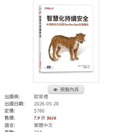
預覽內頁
出版商:
歐萊禮
出版日期:
2026-05-28
定價:
$780
售價:
折
7.9
$616
語言:
繁體中文