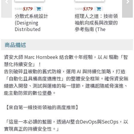
$379
$379
$480
$480
分散式系統設計
經理人之道：技術領
(Designing
袖航向成長與改變的
Distributed
參考指南 (The
Systems: Patterns
Manager's Path: A
and Paradigms for
Guide for Tech
商品描述
Scalable, Reliable
Leaders Navigating
Services)
Growth and
資安大師 Marc Hornbeek 結合數十年經驗，以 AI 驅動「智
Change)
慧化持續安全」！
告別破碎且被動的舊式防線，運用 AI 與持續化策略，打造
「自動化且具備高度適應性」的整體安全框架。確保資安無
縫嵌入開發、測試與運維的每一環節，建構起隨威脅演進、
能主動防禦的數位堡壘。
【來自第一線技術領袖的高度推崇】
「這是一本必讀的藍圖，透過AI整合DevOps與SecOps，以
實現真正的持續安全性。」