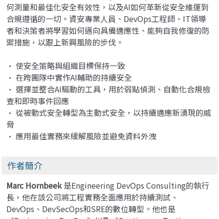
何測量和最佳化安全有效性，以及AI如何革新從安全維運到
合規遵循的一切。資安專業人員、DevOps工程師、IT領導
者和決策者將學習如何邁向具備適應性、能夠自我修復的防
禦措施，以跟上新興風險的步伐。
• 使安全策略與組織目標保持一致
• 在跨團隊中實作AI輔助的持續安全
• 選擇並整合AI驅動的工具，用於弱點偵測、自動化合規檢
查和即時事件回應
• 從被動式安全轉型為主動式安全，以持續適應新湧現的威
脅
• 應用最佳實務來緩解風險並避免資料外洩
作者簡介
Marc Hornbeek
是Engineering DevOps Consulting的執行
長，他在該公司將工程實務全面應用於持續測試、
DevOps、DevSecOps和SRE的數位轉型。他也是