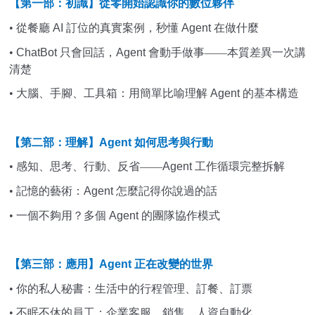
【第一部：初識】從零開始認識你的數位夥伴
•
從餐廳
AI
訂位的真實案例，秒懂
Agent
在做什麼
•
ChatBot
只會回話，
Agent
會動手做事——本質差異一次講
清楚
•
大腦、手腳、工具箱：用簡單比喻理解
Agent
的基本構造
【第二部：理解】
Agent
如何思考與行動
•
感知、思考、行動、反省——
Agent
工作循環完整拆解
•
記憶的藝術：
Agent
怎麼記得你說過的話
•
一個不夠用？多個
Agent
的團隊協作模式
【第三部：應用】
Agent
正在改變的世界
•
你的私人秘書：生活中的行程管理、訂餐、訂票
•
不眠不休的員工：企業客服、銷售、人資自動化