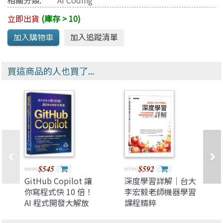
相關分類:
AI Coding
立即出貨
(庫存 > 10)
買這商品的人也買了...
$545
$592
$690
$750
GitHub Copilot 讓
深度學習詳解｜台大
你寫程式快 10 倍！
李宏毅老師機器學習
AI 程式開發大解放
課程精粹