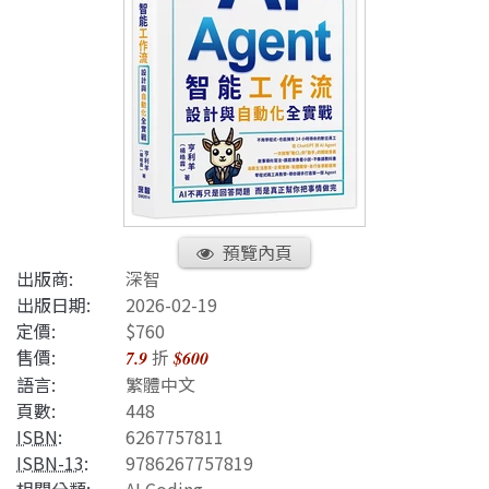
預覽內頁
出版商:
深智
出版日期:
2026-02-19
定價:
$760
售價:
折
7.9
$600
語言:
繁體中文
頁數:
448
ISBN
:
6267757811
ISBN-13
:
9786267757819