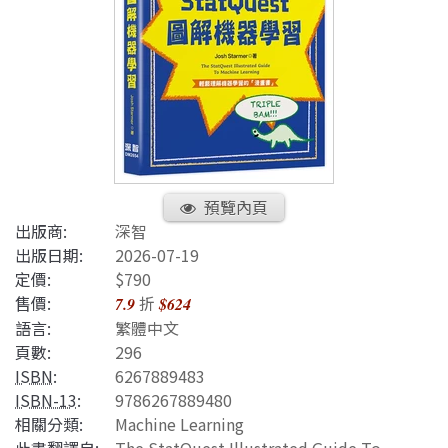
預覽內頁
出版商:
深智
出版日期:
2026-07-19
定價:
$790
售價:
折
7.9
$624
語言:
繁體中文
頁數:
296
ISBN
:
6267889483
ISBN-13
:
9786267889480
相關分類:
Machine Learning