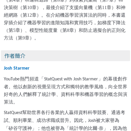
決策樹（第
10
章），最後介紹了支援向量機（第
11
章）和神
經網路（第
12
章）。在介紹機器學習演算法的同時，本書還
穿插介紹了機器學習的進階知識和實用技巧，如梯度下降法
（第
5
章）、模型性能度量（第
8
章）和防止過擬合的正則化
方法（第
9
章）。
作者簡介
Josh Starmer
熱門頻道「
」的幕後創作
YouTube
StatQuest with Josh Starmer
者。他以創新的視覺呈現方式和獨特的教學風格，向全世界
好奇的人們解釋了統計學、資料科學和機器學習的概念與演
算法。
幫助世界各行各業的人贏得資料科學競賽、通過考
StatQuest
試、順利畢業、成功求職或晉升。因此，
被大家譽為
Josh
「矽谷守護神」；他也被譽為「統計學的比爾·奈」，因為他