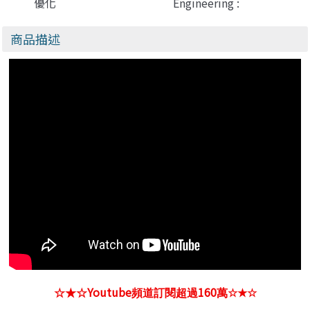
優化
Engineering :
Building
Applications with
商品描述
Foundation
Models)
Youtube
160
☆★☆
頻道訂閱超過
萬
☆★☆