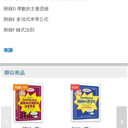
附錄
導數的主要思維
D
附錄
多項式求導公式
E
附錄
鏈式法則
F
致謝
類似商品
預購79折
85折