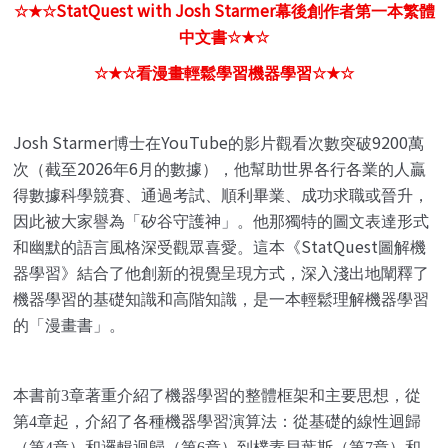
StatQuest with Josh Starmer
☆★☆
幕後創作者第一本繁體
中文書
☆★☆
☆★☆
看漫畫輕鬆學習機器學習
☆★☆
Josh Starmer
YouTube
9200
博士在
的影片觀看次數突破
萬
2026
6
次（截至
年
月的數據），他幫助世界各行各業的人贏
得數據科學競賽、通過考試、順利畢業、成功求職或晉升，
因此被大家譽為「矽谷守護神」。他那獨特的圖文表達形式
StatQuest
和幽默的語言風格深受觀眾喜愛。這本《
圖解機
器學習》結合了他創新的視覺呈現方式，深入淺出地闡釋了
機器學習的基礎知識和高階知識，是一本輕鬆理解機器學習
的「漫畫書」。
本書前
3
章著重介紹了機器學習的整體框架和主要思想，從
第
4
章起，介紹了各種機器學習演算法：從基礎的線性迴歸
（第
4
章）和邏輯迴歸（第
6
章）到樸素貝葉斯（第
7
章）和