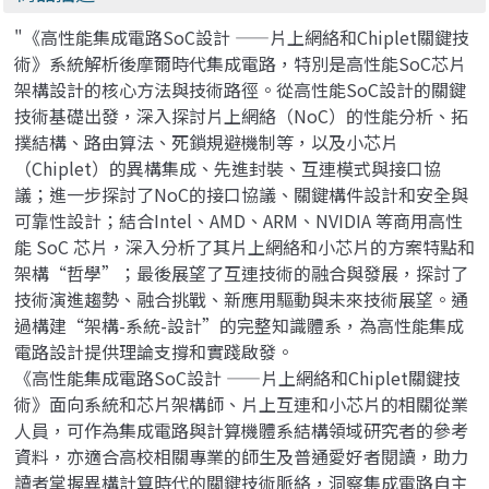
"《高性能集成電路SoC設計 ——片上網絡和Chiplet關鍵技
術》系統解析後摩爾時代集成電路，特別是高性能SoC芯片
架構設計的核心方法與技術路徑。從高性能SoC設計的關鍵
技術基礎出發，深入探討片上網絡（NoC）的性能分析、拓
撲結構、路由算法、死鎖規避機制等，以及小芯片
（Chiplet）的異構集成、先進封裝、互連模式與接口協
議；進一步探討了NoC的接口協議、關鍵構件設計和安全與
可靠性設計；結合Intel、AMD、ARM、NVIDIA 等商用高性
能 SoC 芯片，深入分析了其片上網絡和小芯片的方案特點和
架構“哲學”；最後展望了互連技術的融合與發展，探討了
技術演進趨勢、融合挑戰、新應用驅動與未來技術展望。通
過構建“架構-系統-設計”的完整知識體系，為高性能集成
電路設計提供理論支撐和實踐啟發。
《高性能集成電路SoC設計 ——片上網絡和Chiplet關鍵技
術》面向系統和芯片架構師、片上互連和小芯片的相關從業
人員，可作為集成電路與計算機體系結構領域研究者的參考
資料，亦適合高校相關專業的師生及普通愛好者閱讀，助力
讀者掌握異構計算時代的關鍵技術脈絡，洞察集成電路自主