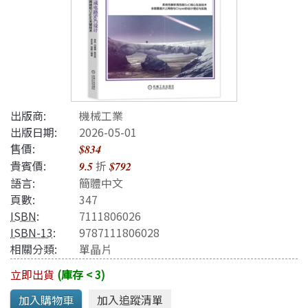
出版商:
機械工業
出版日期:
2026-05-01
售價:
$834
貴賓價:
折
9.5
$792
語言:
簡體中文
頁數:
347
ISBN
:
7111806026
ISBN-13
:
9787111806028
相關分類:
單晶片
立即出貨
(庫存 < 3)