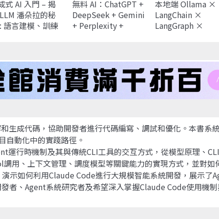
式 AI 入門 – 揭
無料 AI：ChatGPT +
本地端 Ollama ×
 LLM 潘朵拉的秘
DeepSeek + Gemini
LangChain ×
 : 語言建模、訓練
+ Perplexity +
LangGraph ×
調、隱私風險、合
Copilot + Claude +
LangSmith 開發
媒體、認知作戰、
NotebookLM +
冊：打造 RAG、
交工程、人機關
Coze + Felo + Dzine
Agent、SQL 應用
AI Agent、
+ ElevenLabs +
enAI、DeepSeek
Suno + Stable
ntroduction to
Audio + Runway +
nerative AI)
Sora + Gamma –
「文字、筆記、搜
尋、繪圖、動漫、視
能夠理解和生成代碼，協助開發者進行代碼編寫、調試和優化。本書系
覺、語音、音效、音
項目自動化中的實踐路徑。
樂、影片、簡報」AI
、Agent運行時機制及其與傳統CLI工具的交互方式，從模型原理
Agent – 創意無限
l調用、上下文管理、調度模型等關鍵能力的實現方式，並對如何在D
，演示如何利用Claude Code進行大規模智能系統開發，展示了A
者、Agent系統研究者及希望深入掌握Claude Code使用