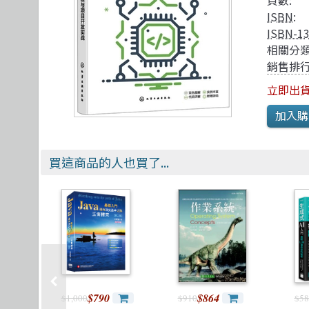
頁數:
TDD 測試導向開發
視覺影音設計
R 語言
其他
ISBN
:
React
理工類
遊戲引擎 Gam
ISBN-1
相關分類
銷售排行
立即出
買這商品的人也買了...
$790
$864
$1,000
$910
$58