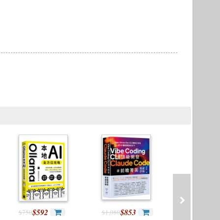
Microservices 微服務
製圖軟體應用
Version Control
$592
$853
$483
$750
$1,080
$620