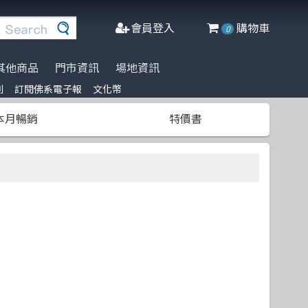
會員登入
購物車
0
其他商品
門市資訊
場地資訊
列
訂閱佛系電子報
文化幣
※進口書籍到貨延誤公告※
名家名著系列
Agile Software
人工智慧
博碩
阿喵周邊商品
本月暢銷
特價書
文化幣
DeepLearning
軟體工程
高立
商管科普推薦書
半導體
網頁設計
清華大學
C++ 程式語言
資料庫
更多出版社
遊戲設計 Game-design
程式語言
CMOS
物聯網 IoT
Docker
微軟技術
Data-visualization
數學