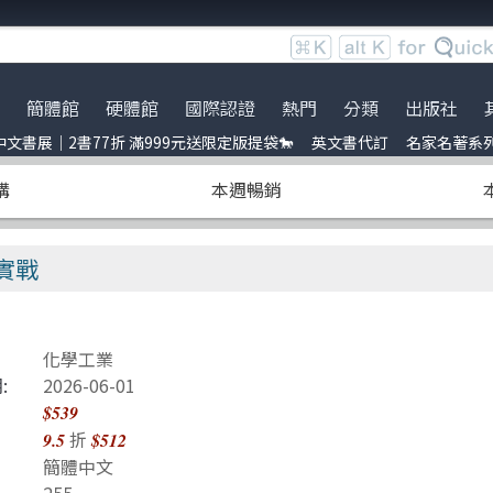
簡體館
硬體館
國際認證
熱門
分類
出版社
文書展｜2書77折 滿999元送限定版提袋🐎
英文書代訂
名家名著系
服時間調整
展｜2書77折 滿999元送限定
ce
到店取貨新功能上線
服務｜代訂英文書
Python
電子電路電機類
全華圖書
暢銷外文書
購
本週暢銷
員卡上線囉！
uage model
※詐騙提醒公告 請勿受騙※
訂閱佛系電子報
Linux
雲端運算
五南
IT T-shirt
e-recognition
BOCON Magazine
Penetration-test
前端開發
電子工業
創客‧自造者工作坊
發實戰
DevOps
行動軟體開發
高思數位網路
C 程式語言
量子電腦
化學工業
obots
JavaScript
資訊安全
:
2026-06-01
t 單元測試
Refactoring
Java
$539
折
9.5
$512
ding
量子計算
商業管理類
簡體中文