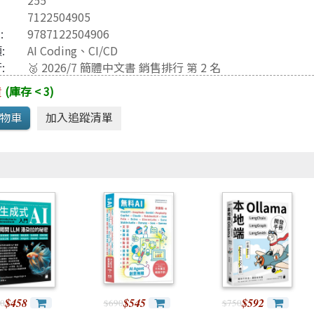
255
Java 程式語言
兒童專區
7122504905
e-engine
Raspberry Pi
3
:
9787122504906
:
AI Coding
、
CI/CD
:
🥈 2026/7 簡體中文書 銷售排行 第 2 名
貨
(庫存 < 3)
$458
$545
$592
0
$690
$750