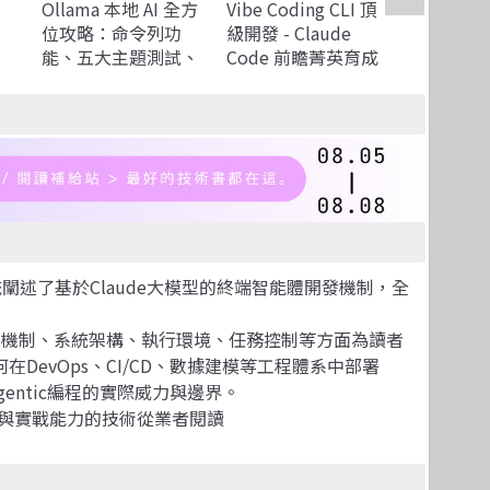
Ollama 本地 AI 全方
Vibe Coding CLI 頂
Notebo
位攻略：命令列功
級開發 - Claude
生產力：
能、五大主題測試、
Code 前瞻菁英育成
到高效產
手
RAG、Vibe
手冊
作術，打造
Coding、MCP，一本
考特助
搞定所有實戰應用
統闡述了基於Claude大模型的終端智能體開發機制，全
、CLI機制、系統架構、執行環境、任務控制等方面為讀者
evOps、CI/CD、數據建模等工程體系中部署
gentic編程的實際威力與邊界。
機制與實戰能力的技術從業者閱讀