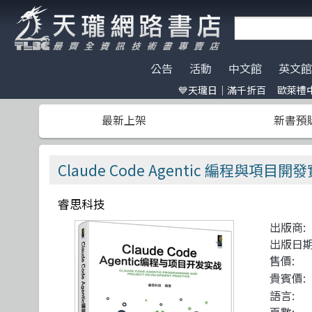
公告
活動
中文館
英文館
💙天瓏日｜滿千折百
歐萊禮中
天瓏門市春節營業公告
天瓏日｜滿千折百
AI Coding
全部分類
碁峰資訊
電子開發板
門市營業客
歐萊禮中文書
ChatGPT
Data Scien
旗標
特價書籍
版提袋🐎
最新上架
新書預
※電子發票使用說明※
Machine Learning
嵌入式系統
歐萊禮
HITCON
天瓏行動會
Large lang
軟體架構
經緯文化
IT狗精品區
Design Pattern
軟體測試
滄海
Make 國際中文版
影像辨識 Imag
職涯發展
人民郵電
機器人雜誌 RO
Claude Code Agentic 編程與項目開
Prompt Engineering
網站開發
機械工業
LangChain
UI/UX
深智
睿思科技
Chatbot
系統開發
駭客 Hack
分散式架構
出版商:
Engineer self-growth
遊戲開發設計
機器人製作 R
資訊科學
出版日期
Computer Vision
Adobe 軟體應用
Unit Tes
Office 系列
售價:
貴賓價:
Reinforcement
區塊鏈與金融科技
程式交易 Tra
網路通訊
語言: