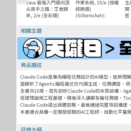
Java 最強入門邁向頂
作業系統, 10/e (授權
生成
尖高手之路：王者歸
經銷版)
開
來, 2/e (全彩版)
(Silberschatz:
密
Operating System
微
Concepts, 10/e)
成
相關主題
社
係、
Op
(I
Ge
商品描述
Claude Code是專為編程任務設計的AI模型，
面解析了Agentic編程範式在代碼生成、任務調度、
全書共10章，首先剖析Claude Code的本質結構
搭建理論與工程基礎。隨後深入講解多輪任務鏈、Too
Claude Code提出具體策略。最後通過完整項目構建
本書適合具備一定開發經驗的AI工程師、自動化平臺開發
目錄大綱