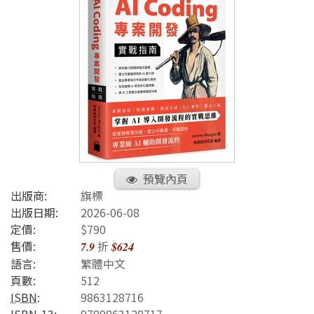
預覽內頁
出版商:
旗標
出版日期:
2026-06-08
定價:
$790
售價:
折
7.9
$624
語言:
繁體中文
頁數:
512
ISBN
:
9863128716