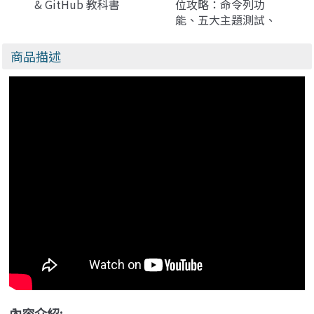
& GitHub 教科書
位攻略：命令列功
能、五大主題測試、
RAG、Vibe
Coding、MCP，一本
商品描述
搞定所有實戰應用
內容介紹: