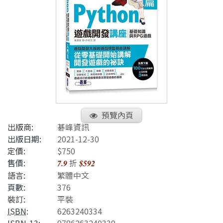
預覽內頁
出版商:
碁峰資訊
出版日期:
2021-12-30
定價:
$750
售價:
折
7.9
$592
語言:
繁體中文
頁數:
376
裝訂:
平裝
ISBN
:
6263240334