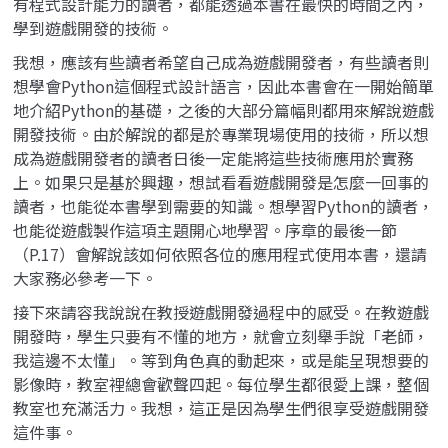
有程式設計能力的讀者，都能透過本書在最快的時間之內，
學到遊戲開發的技術。
我想，應該有些讀者希望自己成為遊戲開發者，有些讀者則
想學會Python這個程式設計語言，因此本書會在一開始簡單
地介紹Python的基礎，之後的大部分篇幅則都用來解說遊戲
開發技術。由於解說的都是於專業現場使用的技術，所以想
成為遊戲開發者的讀者日後一定能將這些技術應用於實務
上。如果只是基於興趣，想試看看遊戲開發是怎麼一回事的
讀者，也能從本書學到需要的知識。想學習Python的讀者，
也能從遊戲製作這項主題開心地學習。序章的最後一節
（P.17）會解說該如何依照各位的應用程式使用本書，還請
大家務必參考一下。
接下來請容我說說在教授遊戲開發過程中的感受。在教遊戲
開發時，學生只要有不懂的地方，就會立刻舉手說「老師，
我這邊不太懂」。等到角色真的動起來，或是能呈現想要的
影像時，教室裡總會歡聲四起。每位學生都很愛上課，整個
教室也充滿活力。我想，這正是因為學生們很享受遊戲開發
這件事。