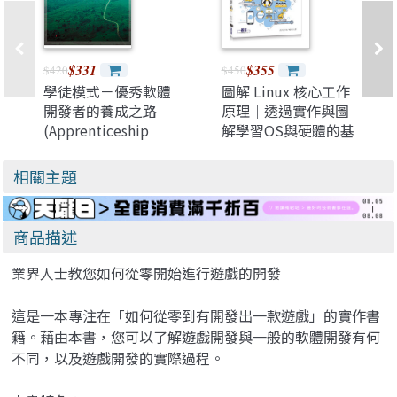
$331
$355
$420
$450
學徒模式－優秀軟體
圖解 Linux 核心工作
開發者的養成之路
原理｜透過實作與圖
(Apprenticeship
解學習OS與硬體的基
Patterns: Guidance
礎知識
for the Aspiring
相關主題
Software
Craftsman)
商品描述
業界人士教您如何從零開始進行遊戲的開發
這是一本專注在「如何從零到有開發出一款遊戲」的實作書
籍。藉由本書，您可以了解遊戲開發與一般的軟體開發有何
不同，以及遊戲開發的實際過程。