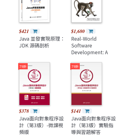
$421
$1,680
Java 並發實現原理：
Real-World
JDK 源碼剖析
Software
Development: A
Project-Driven
Guide to
79折
79折
Fundamentals in
Java
$378
$141
Java面向對象程序設
Java面向對象程序設
計（第3版）-微課視
計（第3版）實驗指
頻版
導與習題解答