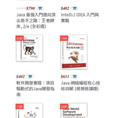
$790
$402
$1,000
Java 最強入門邁向頂
IntelliJ IDEA 入門與
尖高手之路：王者歸
實戰
來, 2/e (全彩版)
85折
79折
$402
$611
軟件開發實踐：項目
Java 網絡編程核心技
驅動式的Java開發指
術詳解 (視頻微課版)
南
79折
80折