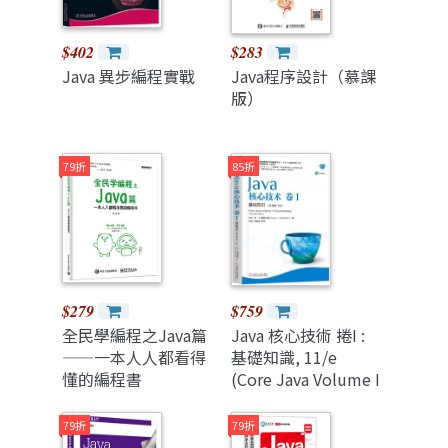
$402
$283
Java 異步編程實戰
Java程序設計（慕課
版）
79折
85折
$279
$759
全民學編程之Java篇
Java 核心技術 捲I :
——一本人人都看得
基礎知識, 11/e
懂的編程書
(Core Java Volume I
-- Fundamentals,
11/e)
79折
79折