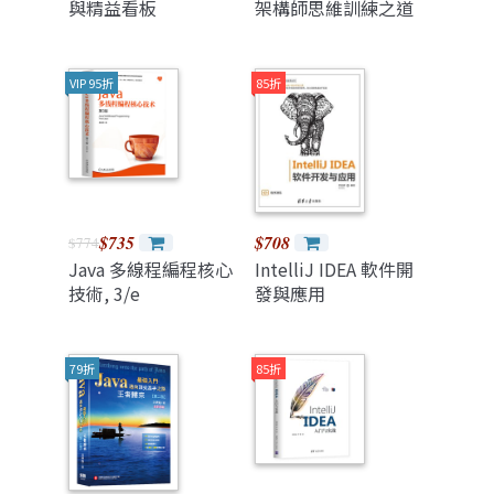
與精益看板
架構師思維訓練之道
VIP 95折
85折
$735
$708
$774
Java 多線程編程核心
IntelliJ IDEA 軟件開
技術, 3/e
發與應用
79折
85折