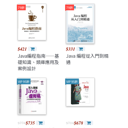
79折
79折
$421
$331
Java編程指南——基
Java 編程從入門到精
礎知識、類庫應用及
通
案例設計
VIP 95折
VIP 95折
$735
$678
$774
$714