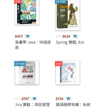
85折
VIP 95折
$453
$626
$659
漫畫學 Java：快速提
Spring 實戰, 6/e
高
VIP 95折
85折
$507
$356
$534
Jira 實戰：項目管理
讀源碼學架構：系統