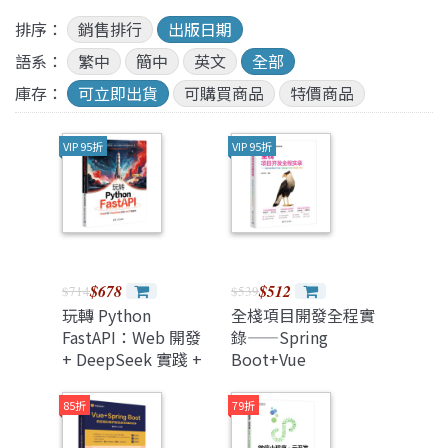
排序：
銷售排行
出版日期
語系：
繁中
簡中
英文
全部
庫存：
可立即出貨
可購買商品
特價商品
VIP 95折
VIP 95折
$678
$512
$714
$539
玩轉 Python
全棧項目開發全程實
FastAPI：Web 開發
錄——Spring
+ DeepSeek 實踐 +
Boot+Vue
MCP 智能體
Django+Vue
Node+Vue
85折
79折