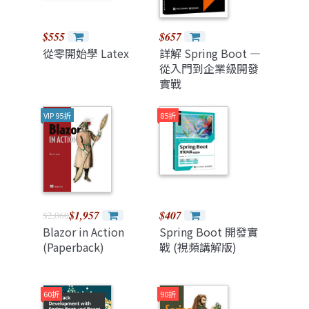
$555
$657
從零開始學 Latex
詳解 Spring Boot —
從入門到企業級開發
實戰
VIP 95折
85折
$1,957
$407
$2,060
Blazor in Action
Spring Boot 開發實
(Paperback)
戰 (視頻講解版)
60折
90折