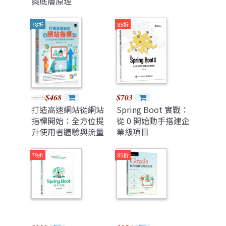
與底層原理
78折
85折
$468
$703
$600
打造高速網站從網站
Spring Boot 實戰：
指標開始：全方位提
從 0 開始動手搭建企
升使用者體驗與流量
業級項目
的關鍵
79折
85折