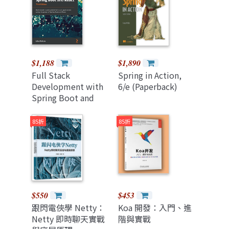
$1,188
$1,890
Full Stack
Spring in Action,
Development with
6/e (Paperback)
Spring Boot and
React: Build
modern and
85折
85折
scalable full stack
applications using
the power of Spring
Boot and React, 3/e
(Paperback)
$550
$453
跟閃電俠學 Netty：
Koa 開發：入門、進
Netty 即時聊天實戰
階與實戰