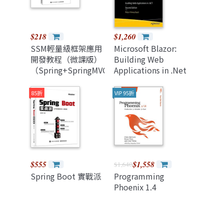
$218
$1,260
SSM輕量級框架應用
Microsoft Blazor:
開發教程（微課版）
Building Web
（Spring+SpringMVC+MyBatis）
Applications in .Net
85折
VIP 95折
$555
$1,558
$1,640
Spring Boot 實戰派
Programming
Phoenix 1.4