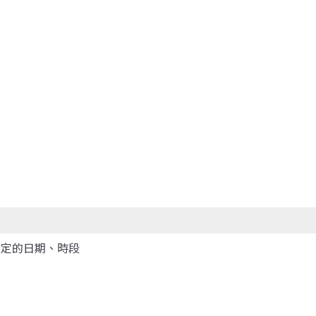
地
預定的日期、時段