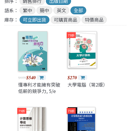
排序：
銷售排行
出版日期
語系：
繁中
簡中
英文
全部
庫存：
可立即出貨
可購買商品
特價商品
79折
$540
$270
$600
懂專利才能擁有突破
大學電腦（第2版）
低薪的競爭力, 5/e
79折
79折