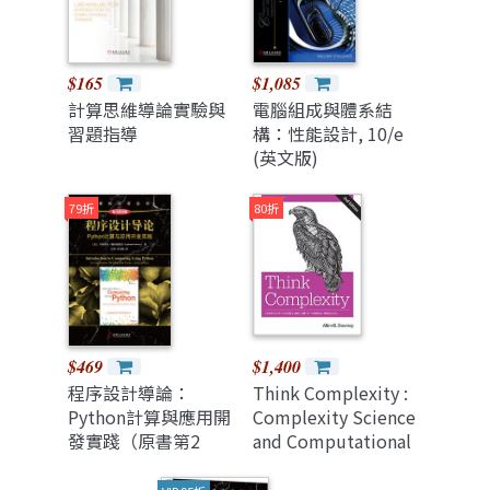
$165
$1,085
計算思維導論實驗與
電腦組成與體系結
習題指導
構：性能設計, 10/e
(英文版)
79折
80折
$469
$1,400
程序設計導論：
Think Complexity :
Python計算與應用開
Complexity Science
發實踐（原書第2
and Computational
版）
Modeling, 2/e
(Paperback)