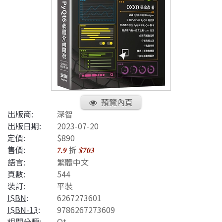
預覽內頁
出版商:
深智
出版日期:
2023-07-20
定價:
$890
售價:
折
7.9
$703
語言:
繁體中文
頁數:
544
裝訂:
平裝
ISBN
:
6267273601
ISBN-13
:
9786267273609
相關分類:
Qt