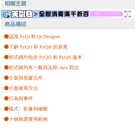
Easy: Identify
相關主題
unique features
from your dataset
in order to build
商品描述
powerful machine
learning systems)
●
認識 PyQt 和 Qt Designer
●
了解 PyQt5 和 PyQt6 的差異
●
程式碼均包含 PyQt5 和 PyQt6 版本
●
程式碼均有一般寫法和 class 寫法
●
介面與視窗元件
●
介面佈局方法
●
行為與事件
●
樣式、影像和繪圖
●
十個精選實用範例