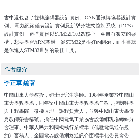
書中還包含了旋轉編碼器設計實例、
CAN
通訊轉換器設計實
例、電力網路儀表設計實例及新型分散式控制系統（
DCS
）
設計實例，這些實例以
STM32F103
為核心，各自有獨立的架
構，想要學習
ARM
架構，從
STM32
是很好的開始，而本書就
是你進入
STM32
世界的最佳工具。
作者簡介
李正軍 編著
中國山東大學教授，碩士研究生導師。1984年畢業於中國山
東大學數學系，同年留中國山東大學數學系任教，控制科學
與工程學院「微機原理」課程負責人，並獲中國山東大學優
秀教師榮譽稱號。擔任中國電氣工業協會設備網現場總線分
會理事、中華人民共和國機械行業標準《低壓電氣通信規
約》審稿人，全國電器設備網絡通訊介面標準化委員會委