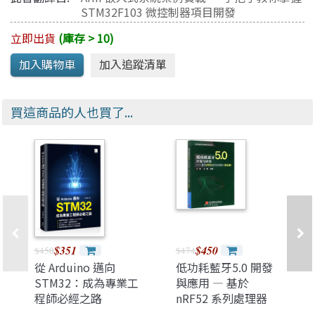
STM32F103 微控制器項目開發
立即出貨
(庫存 > 10)
買這商品的人也買了...
$351
$450
$450
$474
從 Arduino 邁向
低功耗藍牙5.0 開發
STM32：成為專業工
與應用 — 基於
程師必經之路
nRF52 系列處理器
(基礎篇)