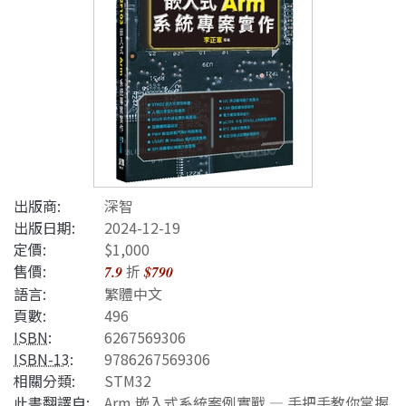
出版商:
深智
出版日期:
2024-12-19
定價:
$1,000
售價:
折
7.9
$790
語言:
繁體中文
頁數:
496
ISBN
:
6267569306
ISBN-13
:
9786267569306
相關分類:
STM32
此書翻譯自:
Arm 嵌入式系統案例實戰 — 手把手教你掌握