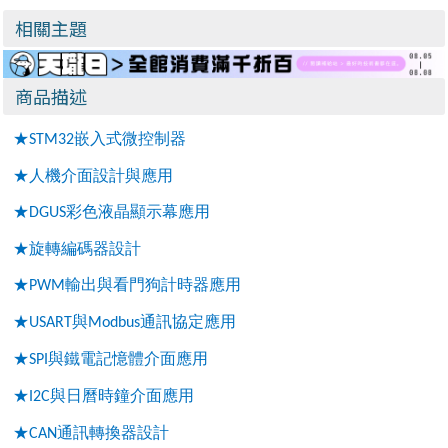
相關主題
商品描述
★
嵌入式微控制器
STM32
★人機介面設計與應用
★
彩色液晶顯示幕應用
DGUS
★旋轉編碼器設計
★
輸出與看門狗計時器應用
PWM
★
與
通訊協定應用
USART
Modbus
★
與鐵電記憶體介面應用
SPI
★
與日曆時鐘介面應用
I2C
★
通訊轉換器設計
CAN