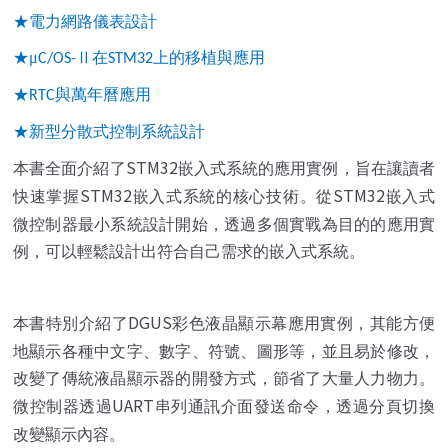
★電力網路儀表設計
★μ
Ⅱ在
上的移植與應用
C/OS-
STM32
★
與萬年曆應用
RTC
★新型分散式控制系統設計
STM32
本書全面介紹了
嵌入式系統的應用實例，旨在讓讀者
STM32
STM32
快速掌握
嵌入式系統的核心技術。從
嵌入式
微控制器最小系統設計開始，透過多個實戰為目的的應用實
例，可以輕鬆設計出符合自己需求的嵌入式系統。
DGUS
本書特別介紹了
彩色液晶顯示幕應用實例，其能方便
地顯示各種中文字、數字、符號、圖形等，並且易於修改，
改變了傳統液晶顯示器的開發方式，節省了大量人力物力。
UART
微控制器透過
串列通訊介面發送命令，透過分頁切換
改變顯示內容。