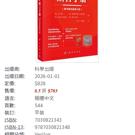
出版商:
科學出版
出版日期:
2026-01-01
定價:
$828
售價:
折
8.5
$703
語言:
簡體中文
頁數:
544
裝訂:
平裝
ISBN
:
7030821343
ISBN-13
:
9787030821348
相關分類:
Verilog