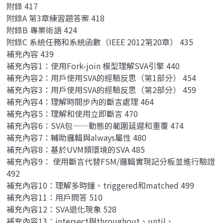
附錄 417
附錄A 第3章練習題答案 418
附錄B 專業術語 424
附錄C 系統任務和系統函數（IEEE 2012第20章） 435
補充內容 439
補充內容1：使用Fork-join 模型理解SVA引擎 440
補充內容2：用戶使用SVA的經驗反思（第1部分） 454
補充內容3：用戶使用SVA的經驗反思（第2部分） 459
補充內容4：理解時間步內的斷言處理 464
補充內容5：理解和使用立即斷言 470
補充內容6：SVA包——動態的範圍延遲和重覆 474
補充內容7：輔助邏輯與always屬性 480
補充內容8：基於UVM類環境的SVA 485
補充內容9： 使用斷言代替FSM/邏輯實現記分板並進行驗證
492
補充內容10：理解多時鐘、triggered和matched 499
補充內容11：用戶問答 510
補充內容12：SVA退化現象 528
補充內容13：intersect與throughout、until、