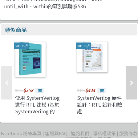
until_with、within的區別與聯系536
類似商品
VIP 95折
VIP 95折
$558
$444
$588
$468
使用 SystemVerilog
SystemVerilog 硬件
進行 RTL 建模 (基於
設計：RTL 設計和驗
SystemVerilog 的
證
ASIC 與 FPGA 設計)
Facebook 粉絲專頁
客服與FAQ
連絡我們
隱私權政策
服務條款