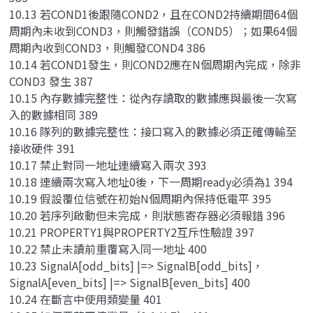
10.13 若COND1後跟隨COND2，且在COND2持續期間64個
周期內未收到COND3，則觸發錯誤（COND5）；如果64個
周期內收到COND3，則觸發COND4 386
10.14 若COND1發生，則COND2應在N個周期內完成，除非
COND3 發生 387
10.15 內存數據完整性：從內存讀取的數據應與最後一次寫
入的數據相同 389
10.16 隊列的數據完整性：接口寫入的數據必須正確傳輸至
接收硬件 391
10.17 禁止對同一地址連續寫入兩次 393
10.18 連續兩次寫入地址0後，下一周期ready必須為1 394
10.19 假設覆位信號在初始N個周期內保持低電平 395
10.20 若序列啟動但未完成，則狀態寄存器必須報錯 396
10.21 PROPERTY1與PROPERTY2互斥性驗證 397
10.22 禁止未讀前重覆寫入同一地址 400
10.23 SignalA[odd_bits] |=> SignalB[odd_bits]，
SignalA[even_bits] |=> SignalB[even_bits] 400
10.24 在斷言中使用類變量 401