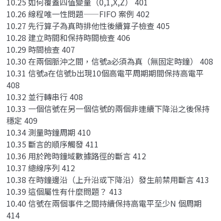
10.25 如何覆蓋四值變量（0,1,X,Z） 401
10.26 線程唯一性問題——FIFO 案例 402
10.27 先行算子為真時排他性後續算子檢查 405
10.28 建立時間和保持時間檢查 406
10.29 時間檢查 407
10.30 在兩個脈沖之間，信號a必須為真（無固定時鐘） 408
10.31 信號a在信號b出現10個高電平周期期間保持高電平
408
10.32 並行轉串行 408
10.33 一個信號在另一個信號的兩個非連續下降沿之後保持
穩定 409
10.34 測量時鐘周期 410
10.35 斷言的順序觸發 411
10.36 用於跨時鐘域數據路徑的斷言 412
10.37 總線序列 412
10.38 在時鐘邊沿（上升沿或下降沿）發生前禁用斷言 413
10.39 這個屬性有什麼問題？ 413
10.40 信號在兩個事件之間持續保持高電平至少N 個周期
414