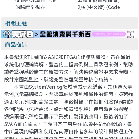
從系統理論到 UVM
軟體開發實務指南,
的驗證全視界
2/e (中文版) (Code
Complete: A
Practical Handbook
相關主題
of Software
Construction, 2/e)
商品描述
本書聚焦RTL層面對ASIC和FPGA的建模與驗證，旨在通過
系統化的理論講解、豐富的工程實例與工具驗證案例，幫助
讀者掌握基於斷言的驗證方法，解決傳統驗證中需求模糊、
設計意圖難監控、驗證完整性難衡量等核心痛點。
本書由SystemVerilog領域權威專家編寫，先通過大量
示例展示基礎概念，然後專註於序列和屬性的細節，接著通
過更多示例探討高級主題，隨後討論了在設計和驗證周期的
各個階段（包括需求、設計和驗證階段）使用斷言的過程，
通過兩個完整模型展示了形式化驗證的應用，最後增加了
SVA方面的論文，同時回答了用戶在論壇中提出的問題。書
中所呈現的編碼和使用指南源自作者多年的設計與驗證工作
經驗，以及對硬件描述語言、斷言語言和框架庫的使用與教