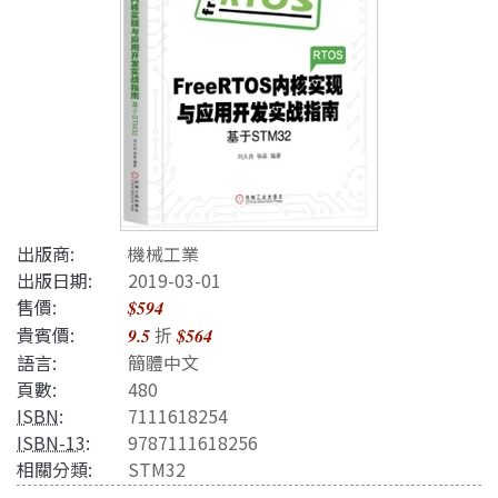
出版商:
機械工業
出版日期:
2019-03-01
售價:
$594
貴賓價:
折
9.5
$564
語言:
簡體中文
頁數:
480
ISBN
:
7111618254
ISBN-13
:
9787111618256
相關分類:
STM32