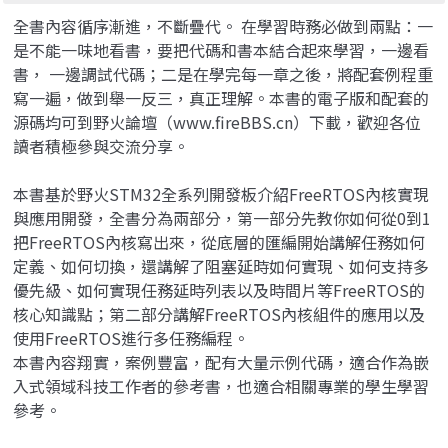
全書內容循序漸進，不斷疊代。 在學習時務必做到兩點：一
是不能一味地看書，要把代碼和書本結合起來學習，一邊看
書， 一邊調試代碼；二是在學完每一章之後，將配套例程重
寫一遍，做到舉一反三，真正理解。本書的電子版和配套的
源碼均可到野火論壇（www.fireBBS.cn）下載，歡迎各位
讀者積極參與交流分享。
本書基於野火STM32全系列開發板介紹FreeRTOS內核實現
與應用開發，全書分為兩部分，第一部分先教你如何從0到1
把FreeRTOS內核寫出來，從底層的匯編開始講解任務如何
定義、如何切換，還講解了阻塞延時如何實現、如何支持多
優先級、如何實現任務延時列表以及時間片等FreeRTOS的
核心知識點；第二部分講解FreeRTOS內核組件的應用以及
使用FreeRTOS進行多任務編程。
本書內容翔實，案例豐富，配有大量示例代碼，適合作為嵌
入式領域科技工作者的參考書，也適合相關專業的學生學習
參考。