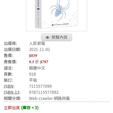
預覽內頁
出版商:
人民郵電
出版日期:
2021-11-01
售價:
$839
貴賓價:
折
9.5
$797
語言:
簡體中文
頁數:
918
裝訂:
平裝
ISBN
:
7115577099
ISBN-13
:
9787115577092
相關分類:
Web-crawler 網路爬蟲
立即出貨
(庫存 < 3)