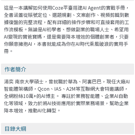
這是一本講解如何使用Coze平臺搭建AI Agent的實戰手冊，
全書涵蓋從賬號定位、選題規劃、文案創作、視頻剪輯到數
據復盤的完整流程，配有詳細的操作步驟和可直接套用的工
作流模板。無論是AI初學者、想做副業的職場人士、希望用
AI變現的寶爸寶媽，還是需要降本增效的個體創業者，只要
你願意擁抱AI，本書就能成為你在AI時代乘風破浪的實用手
冊。
作者簡介
湯奕 南京大學碩士，曾就職於華為、阿裏巴巴，現任大廠AI
智能體架構師，Qcon、IAS、A2M等互聯網大會特邀講師，
全網粉絲10萬+的AI博主。 專註於業務智能體、企業AI自動
化等領域，致力於將AI技術應用於實際業務場景，幫助企業
降本增效，推動AI化轉型。
目錄大綱