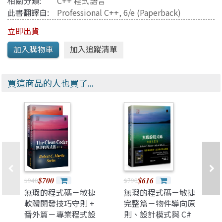
相關分類:
C++ 程式語言
此書翻譯自:
Professional C++, 6/e (Paperback)
立即出貨
買這商品的人也買了...
$700
$616
$940
$790
無瑕的程式碼－敏捷
無瑕的程式碼－敏捷
軟體開發技巧守則 +
完整篇－物件導向原
番外篇－專業程式設
則、設計模式與 C#