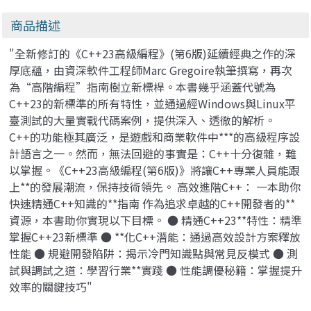
計師的生存之道 (雙
實踐 (Agile
書合購)
principles,
商品描述
patterns, and
practices in C#)
"全新修訂的《C++23高級編程》(第6版)延續經典之作的深
厚底蘊，由資深軟件工程師Marc Gregoire執筆撰寫，再次
為“高階編程”指南樹立新標桿。本書幾乎涵蓋代號為
C++23的新標準的所有特性，並通過經Windows與Linux平
臺測試的大量實戰代碼案例，提供深入、透徹的解析。
C++的功能極其廣泛，是遊戲和商業軟件中***的高級程序設
計語言之一。然而，無法回避的事實是：C++十分復雜，難
以掌握。《C++23高級編程(第6版)》將讓C++專業人員能跟
上**的發展潮流，保持技術領先。 高效進階C++： 一本助你
快速精通C++知識的**指南 作為追求卓越的C++開發者的**
資源，本書助你實現以下目標。 ● 精通C++23**特性：精準
掌握C++23新標準 ● **化C++潛能：通過高效設計方案釋放
性能 ● 規避開發陷阱：揭示冷門知識點與常見反模式 ● 測
試與調試之道：學習行業**實踐 ● 性能調優秘籍：掌握提升
效率的關鍵技巧"