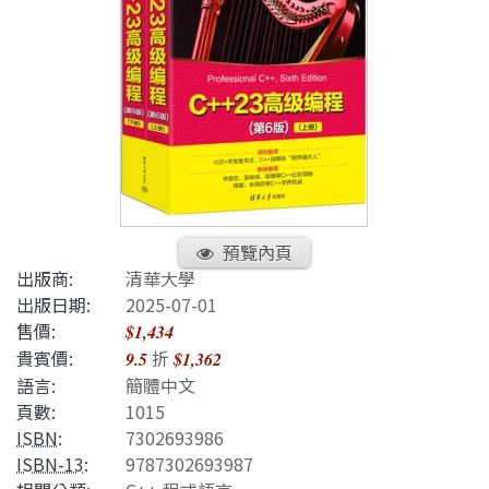
預覽內頁
出版商:
清華大學
出版日期:
2025-07-01
售價:
$1,434
貴賓價:
折
9.5
$1,362
語言:
簡體中文
頁數:
1015
ISBN
:
7302693986
ISBN-13
:
9787302693987