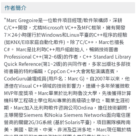
作者簡介
"Marc Gregoire是一位軟件項目經理/軟件架構師，深耕
C/C++開發，尤精Microsoft VC++及MFC框架，擁有開發
7×24小時運行於Windows和Linux平臺的C++程序的經驗
(如KNX/EIB家庭自動化軟件)。除了C/C++，Marc也擅長
C#。 Marc是比利時C++用戶組創始人，暢銷技術圖書
Professional C++(第2~6版)的作者，C++ Standard Library
Quick Reference(第1~2版)的共同作者，多家出版社多部技
術書籍的特約編輯，CppCon C++大會常駐演講嘉賓，
CodeGuru論壇成員(用戶名：Marc G)。自2007年以來，他
憑借在Visual C++領域的技術影響力，連續十多年榮獲微軟
MVP年度獎項。Marc畢業於比利時魯汶大學，先後獲得計算
機科學工程碩士學位和AI專業的高級碩士學位。職業生涯初
期，Marc加入比利時軟件咨詢公司Ordina，擔任技術顧問，
主導開發Siemens 和Nokia Siemens Networks面向電信運
營商的關鍵2G/3G系統 (基於Solaris平臺)，項目團隊橫跨南
美、美國、歐洲、中東、非洲及亞洲多地。Marc現任職於精