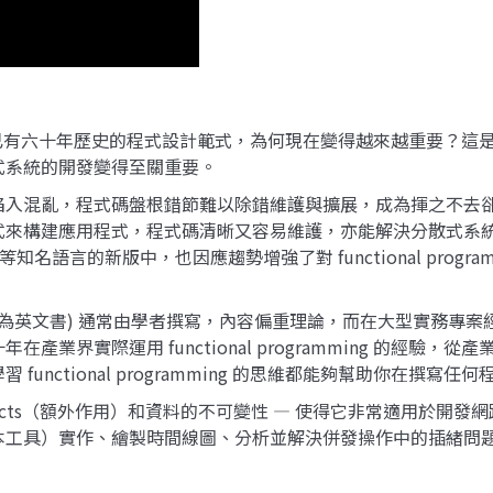
式設計) 是一種已有六十年歷史的程式設計範式，為何現在變得越來越重要
式系統的開發變得至關重要。
，程式碼盤根錯節難以除錯維護與擴展，成為揮之不去卻又不敢動的痛處。
式來構建應用程式，程式碼清晰又容易維護，亦能解決分散式系
 和 Rust 等知名語言的新版中，也因應趨勢增強了對 functional 
相關的書籍 (主要為英文書) 通常由學者撰寫，內容偏重理論，而在大
業界實際運用 functional programming 的經驗
nctional programming 的思維都能夠幫助你在撰寫任
— 無 side effects（額外作用）和資料的不可變性 — 使得它非
ves（併發基本工具）實作、繪製時間線圖、分析並解決併發操作中的插