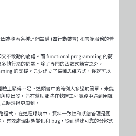
？這是因為隨著各種連網設備 (如行動裝置) 和雲端服務的普
而 functional programming 的簡
統多執行緒的問題。除了專門的函數式語言之外，
programming 的支援。只要建立了這種思維方式，你就可以
型實務專案經驗上顯得不足。這類書中的範例大多過於簡單，未能
，從產業角度出發，旨在幫助那些在軟體工程實踐中遇到困難
何程式時想得更周到。
常適用於開發網路程式，在這種環境中，資料一致性和狀態管理是關
緒問題，有效處理狀態變化和 bug，從而構建可靠的分散式