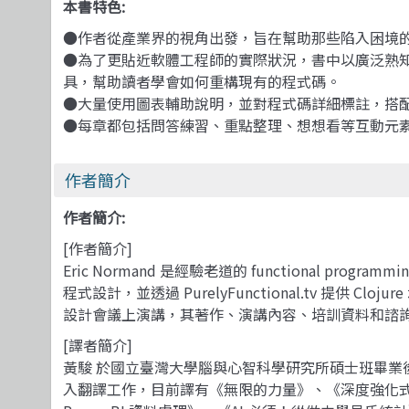
本書特色:
●作者從產業界的視角出發，旨在幫助那些陷入困境的軟體工程
●為了更貼近軟體工程師的實際狀況，書中以廣泛熟知的 J
具，幫助讀者學會如何重構現有的程式碼。
●大量使用圖表輔助說明，並對程式碼詳細標註，搭
●每章都包括問答練習、重點整理、想想看等互動元
作者簡介
作者簡介:
[作者簡介]
Eric Normand 是經驗老道的 functional prog
程式設計，並透過 PurelyFunctional.tv 提供 
設計會議上演講，其著作、演講內容、培訓資料和諮詢服務皆可
[譯者簡介]
黃駿 於國立臺灣大學腦與心智科學研究所碩士班畢業後，
入翻譯工作，目前譯有《無限的力量》、《深度強化式學習》