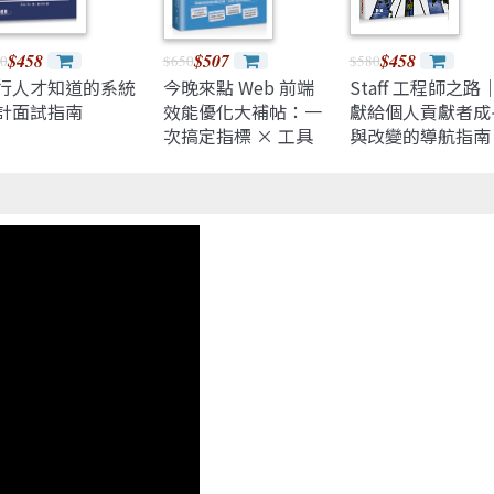
$458
$507
$458
0
$650
$580
行人才知道的系統
今晚來點 Web 前端
Staff 工程師之路
計面試指南
效能優化大補帖：一
獻給個人貢獻者成
次搞定指標 × 工具
與改變的導航指南
× 技巧，打造超高速
(The Staff
網站（iThome鐵人
Engineer's Path)
賽系列書）