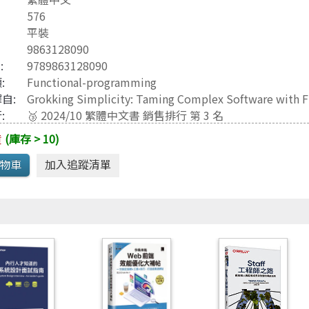
Java 程式語言
兒童專區
576
e-engine
Raspberry Pi
平裝
9863128090
3
:
9789863128090
:
Functional-programming
自:
Grokking Simplicity: Taming Complex Software with F
:
🥉 2024/10 繁體中文書 銷售排行 第 3 名
貨
(庫存 > 10)