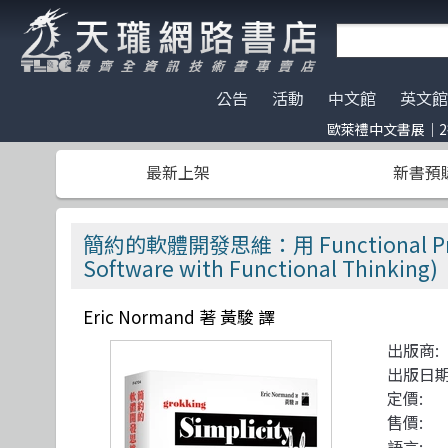
公告
活動
中文館
英文館
歐萊禮中文書展｜2書
天瓏門市春節營業公告
歐萊禮中文書展｜2書77折 滿999元送限定
AI Coding
全部分類
碁峰資訊
電子開發板
門市營業客
服務｜代訂
ChatGPT
Data Scien
旗標
特價書籍
版提袋🐎
最新上架
新書預
※電子發票使用說明※
Machine Learning
嵌入式系統
歐萊禮
HITCON
天瓏行動會
文化幣
Large lang
軟體架構
經緯文化
IT狗精品區
Design Pattern
軟體測試
滄海
Make 國際中文版
影像辨識 Imag
職涯發展
人民郵電
機器人雜誌 RO
簡約的軟體開發思維：用 Functional Progra
Prompt Engineering
網站開發
機械工業
LangChain
UI/UX
深智
Software with Functional Thinking)
Chatbot
系統開發
駭客 Hack
分散式架構
Eric Normand 著 黃駿 譯
Engineer self-growth
遊戲開發設計
機器人製作 R
資訊科學
出版商:
Computer Vision
Adobe 軟體應用
Unit Tes
Office 系列
出版日期
定價:
Reinforcement
區塊鏈與金融科技
程式交易 Tra
網路通訊
售價:
語言: