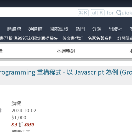
簡體館
硬體館
國際認證
熱門
分類
出版社
77折 滿999元送限定版提袋🐎
英文書代訂
名家名著系列
訂閱佛
服時間調整
英文書
ce
到店取貨新功能上線
名家名著系列
Python
電子電路電機類
全華圖書
暢銷外文書
購
本週暢銷
員卡上線囉！
uage model
※詐騙提醒公告 請勿受騙※
Linux
雲端運算
五南
IT T-shirt
e-recognition
BOCON Magazine
Penetration-test
前端開發
電子工業
創客‧自造者工作坊
mming 重構程式 - 以 Javascript 為例 (Grokkin
DevOps
行動軟體開發
高思數位網路
C 程式語言
量子電腦
obots
JavaScript
資訊安全
旗標
t 單元測試
Refactoring
Java
:
2024-10-02
$1,000
ding
量子計算
商業管理類
折
8.5
$850
繁體中文