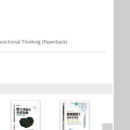
Microservices 微服務
製圖軟體應用
Version Control
unctional Thinking (Paperback)