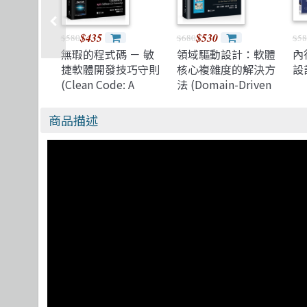
$435
$530
$580
$680
$58
無瑕的程式碼 － 敏
領域驅動設計：軟體
內
捷軟體開發技巧守則
核心複雜度的解決方
設
(Clean Code: A
法 (Domain-Driven
Handbook of Agile
Design: Tackling
Software
Complexity in the
商品描述
Craftsmanship)
Heart of Software)