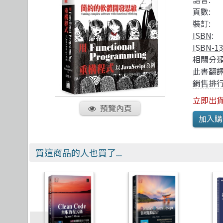
TDD 測試導向開發
視覺影音設計
R 語言
其他
頁數:
React
理工類
遊戲引擎 Gam
裝訂:
ISBN
:
ISBN-1
相關分類
此書翻譯
銷售排行
立即出
預覽內頁
買這商品的人也買了...