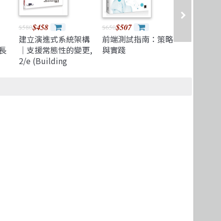
$458
$507
$695
$580
$650
$880
｜
建立演進式系統架構
前端測試指南：策略
Beyond
長
｜支援常態性的變更,
與實踐
網頁前端
2/e (Building
Evolutionary
Architectures:
Automated
Software
Governance, 2/e)