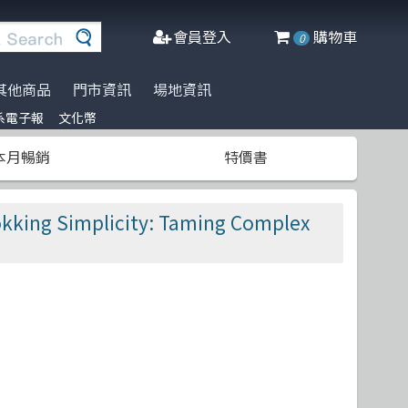
會員登入
購物車
0
其他商品
門市資訊
場地資訊
系電子報
文化幣
※進口書籍到貨延誤公告※
訂閱佛系電子報
Agile Software
人工智慧
博碩
阿喵周邊商品
本月暢銷
特價書
DeepLearning
軟體工程
高立
商管科普推薦書
半導體
網頁設計
清華大學
g Simplicity: Taming Complex
C++ 程式語言
資料庫
更多出版社
遊戲設計 Game-design
程式語言
CMOS
物聯網 IoT
Docker
微軟技術
Data-visualization
數學