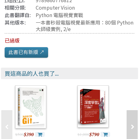
ISBN-13
:
9789860776812
相關分類:
Computer Vision
此書翻譯自:
Python 電腦視覺實戰
其他版本:
一本書秒殺電腦視覺最新應用：80個 Python
大師級實例, 2/e
已過版
此書已有新版 ↗️
買這商品的人也買了...
$390
$790
$500
$1,000