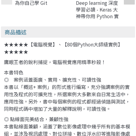
為你自己學 Git
Deep learning 深度
學習必讀 - Keras 大
神帶你用 Python 實
作 (Deep Learning
with Python)
商品描述
★★★★★【電腦視覺】、【80個Python大師級實例】
★★★★★
鷹眼王者的銳利捕捉，電腦視覺應用精準秒殺！
本書特色
◎ 案例涵蓋面廣、實用、擴充性、可讀性強
本書以「概述+ 案例」的形式進行編寫，充分強調案例的實
用性及程式的可擴充性，所選案例大多數來自日常生活中，
應用性強。另外，書中每個案例的程式都經過偵錯與測試，
同時程式碼中增加了大量的解釋說明，可讀性強。
◎ 點線面完美結合，兼顧性強
本書點線面兼顧，涵蓋了數位影像處理中幾乎所有的基本模
組，並涉及視訊處理、對位拼接、數位浮水印等進階影像處