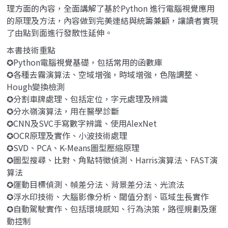
理方面的內容，全面講解了基於Python 進行電腦視覺應用
的原理及方法，內容做到完美連結與統籌兼顧，讓讀者實現
了由點到面進行發散性延伸。
本書技術重點
✪Python電腦視覺基礎，包括常用的函數庫
✪各種去霧演算法、空域增強，時域增強，色階調整、
Hough變換檢測
✪分割車牌處理、包括定位，字元處理及辨識
✪分水嶺演算法，用在醫學診斷
✪CNN及SVC手寫數字辨識、使用AlexNet
✪OCR原理及實作、小波技術處理
✪SVD、PCA、K-Means圖型壓縮原理
✪圖型搜尋、比對、角點特徵偵測、Harris演算法、FAST演
算法
✪運動目標偵測、幀差分法、背景差分法、光流法
✪浮水印技術、大腦影像分析、閾值分割、區域生長實作
✪自動駕駛實作、包括環境感知、行為決策，路徑規劃及運
動控制