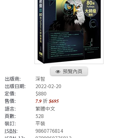
預覽內頁
出版商:
深智
出版日期:
2022-02-20
定價:
$880
售價:
折
7.9
$695
語言:
繁體中文
頁數:
528
裝訂:
平裝
ISBN
:
9860776814