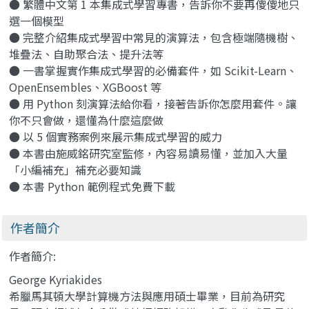
● 繁體中文第 1 本集成式學習專書，告訴你不要再傻傻地只
選一個模型
● 完整介紹集成式學習中常見的演算法，包含極端隨機樹、
堆疊法、自助聚合法、提升法等
● 一書掌握實作集成式學習的必備套件，如 Scikit-Learn、
OpenEnsembles、XGBoost 等
● 用 Python 刻演算法給你看，接著告訴你怎麼用套件。讓
你不只會做，還懂為什麼這麼做
● 以 5 個實務案例來展示集成式學習的威力
● 本書由施威銘研究室監修，內容易讀易懂，並加入大量
「小編補充」補充必要知識
● 本書 Python 範例程式免費下載
作者簡介
作者簡介:
George Kyriakides
希臘馬其頓大學計算機方法與應用碩士畢業，目前為研究