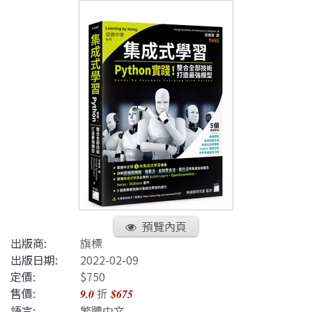
預覽內頁
出版商:
旗標
出版日期:
2022-02-09
定價:
$750
售價:
折
9.0
$675
語言:
繁體中文