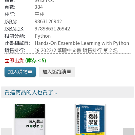
頁數:
384
裝訂:
平裝
ISBN
:
9863126942
ISBN-13
:
9789863126942
相關分類:
Python
此書翻譯自:
Hands-On Ensemble Learning with Python
銷售排行:
🥈 2022/2 繁體中文書 銷售排行 第 2 名
立即出貨
(庫存 < 5)
買這商品的人也買了...