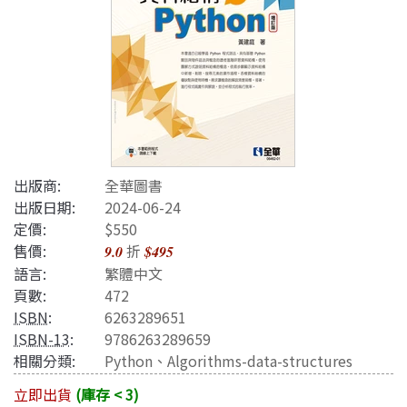
出版商:
全華圖書
出版日期:
2024-06-24
定價:
$550
售價:
折
9.0
$495
語言:
繁體中文
頁數:
472
ISBN
:
6263289651
ISBN-13
:
9786263289659
相關分類:
Python
、
Algorithms-data-structures
立即出貨
(庫存 < 3)