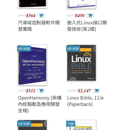
SCA exam
(Paperback)
$564
$450
$594
$474
汽車域控制器軟件開
嵌入式Linux接口開
發實踐
發技術(第2版)
VIP 95折
VIP 95折
$512
$2,147
$539
$2,260
OpenHarmony (架構
Linux Bible, 11/e
內核驅動及應用開發
(Paperback)
全棧)
VIP 95折
79折