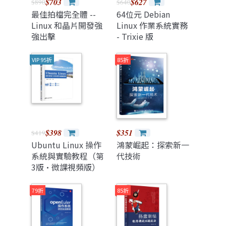
$703
$627
$890
$640
最佳拍檔完全體 --
64位元 Debian
Linux 和晶片開發強
Linux 作業系統實務
強出擊
- Trixie 版
VIP 95折
85折
$398
$351
$419
Ubuntu Linux 操作
鴻蒙崛起：探索新一
系統與實驗教程（第
代技術
3版·微課視頻版）
79折
85折