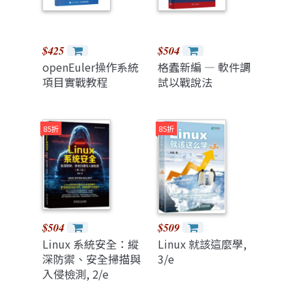
$425
$504
openEuler操作系統
格蠹新編 — 軟件調
項目實戰教程
試以戰說法
85折
85折
$504
$509
Linux 系統安全：縱
Linux 就該這麼學,
深防禦、安全掃描與
3/e
入侵檢測, 2/e