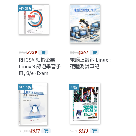
步機制, 2/e (Linux
Kernel
VIP 95折
Programming : A
comprehensive and
practical guide to
kernel internals,
writing modules,
and kernel
$729
$261
$768
$290
synchronization,
RHCSA 紅帽企業
電腦上試跑 Linux :
2/e)
Linux 9 認證學習手
硬體測試筆記
冊, 8/e (Exam
EX200)
VIP 95折
79折
$957
$513
$1,008
$650