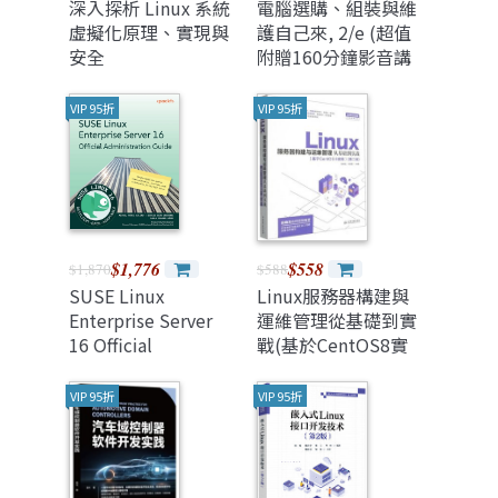
深入探析 Linux 系統
電腦選購、組裝與維
虛擬化原理、實現與
護自己來, 2/e (超值
安全
附贈160分鐘影音講
解)
VIP 95折
VIP 95折
$1,776
$558
$1,870
$588
SUSE Linux
Linux服務器構建與
Enterprise Server
運維管理從基礎到實
16 Official
戰(基於CentOS8實
Administration
現)(第二版)
Guide: Master SLES
VIP 95折
VIP 95折
16 system
administration,
security, and
automation for the