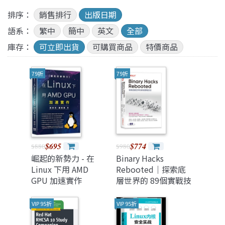
排序：
銷售排行
出版日期
語系：
繁中
簡中
英文
全部
庫存：
可立即出貨
可購買商品
特價商品
79折
79折
$695
$774
$880
$980
崛起的新勢力 - 在
Binary Hacks
Linux 下用 AMD
Rebooted｜探索底
GPU 加速實作
層世界的 89個實戰技
法 (Binary Hacks
Rebooted —低レイ
VIP 95折
VIP 95折
ヤの世界を探検する
テクニック89選)