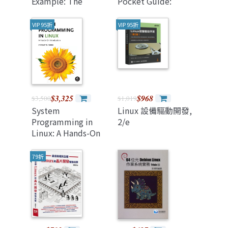
Example: The
Pocket Guide:
Fundamental APIs
Essential
2/e
Commands, 4/e)
VIP 95折
VIP 95折
$3,325
$968
$3,500
$1,019
System
Linux 設備驅動開發,
Programming in
2/e
Linux: A Hands-On
Introduction
(Hardcover)
79折