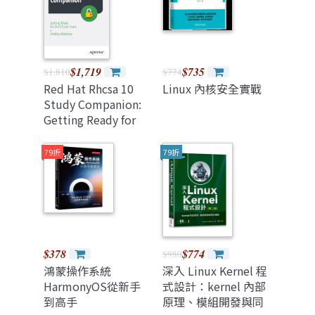
$1,719
$735
$1,810
$774
Red Hat Rhcsa 10
Linux 內核安全實戰
Study Companion:
Getting Ready for
the Ex200 Exam
79折
79折
$378
$774
$980
鴻蒙操作系統
深入 Linux Kernel 程
HarmonyOS從新手
式設計：kernel 內部
到高手
原理、模組開發與同