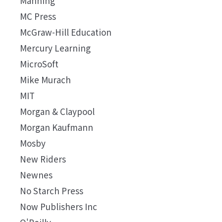
Manning
MC Press
McGraw-Hill Education
Mercury Learning
MicroSoft
Mike Murach
MIT
Morgan & Claypool
Morgan Kaufmann
Mosby
New Riders
Newnes
No Starch Press
Now Publishers Inc