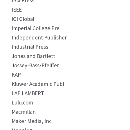
IBM Press
IEEE
IGI Global
Imperial College Pre
Independent Publisher
Industrial Press
Jones and Bartlett
Jossey-Bass/Pfeiffer
KAP
Kluwer Academic Publ
LAP LAMBERT
Lulu.com
Macmillan
Maker Media, Inc