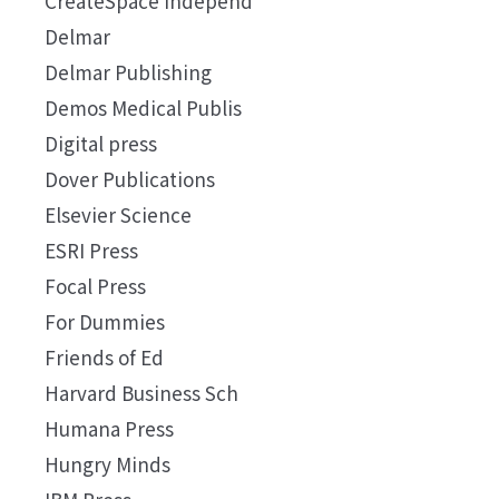
CreateSpace Independ
Delmar
Delmar Publishing
Demos Medical Publis
Digital press
Dover Publications
Elsevier Science
ESRI Press
Focal Press
For Dummies
Friends of Ed
Harvard Business Sch
Humana Press
Hungry Minds