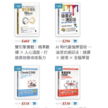
Handbook of Agile
變現的 16堂關鍵必修
Software
課（iThome鐵人賽
78折
78折
Craftsmanship, 2/e)
系列書）
$468
$296
$600
$380
雙引擎實戰：精準數
AI 時代最強學習術 ─
據 × 人心溫度，打
油漆式速記法：速讀
造高效營收成長力
× 速憶 × 全腦學習
一次到位
78折
78折
$538
$530
$690
$680