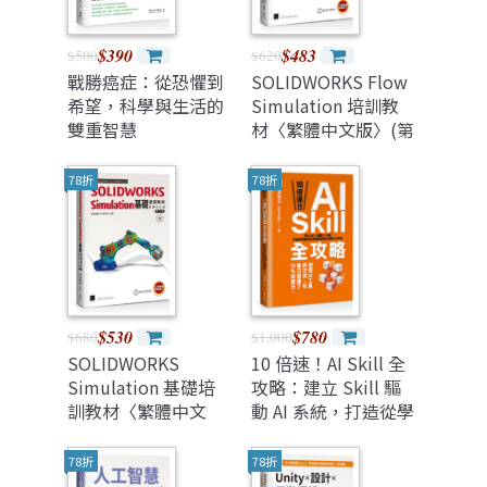
$390
$483
$500
$620
戰勝癌症：從恐懼到
SOLIDWORKS Flow
希望，科學與生活的
Simulation 培訓教
雙重智慧
材〈繁體中文版〉(第
三版)
78折
78折
$530
$780
$680
$1,000
SOLIDWORKS
10 倍速！AI Skill 全
Simulation 基礎培
攻略：建立 Skill 驅
訓教材〈繁體中文
動 AI 系統，打造從學
版〉(第三版)
術研究到專案開發的
自動化工作流
78折
78折