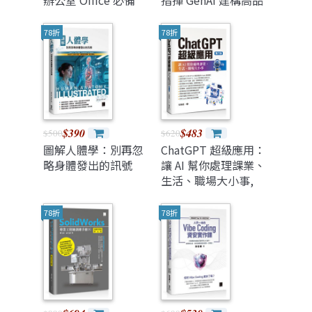
辦公室 Office 必備
指揮 GenAI 建構高品
50招省時技
質軟體（iThome鐵
[2016/2019/2021]
人賽系列書）
78折
78折
(ChatGPT加強版)(暢
銷回饋版)
$390
$483
$500
$620
圖解人體學：別再忽
ChatGPT 超級應用：
略身體發出的訊號
讓 AI 幫你處理課業、
生活、職場大小事,
6/e
78折
78折