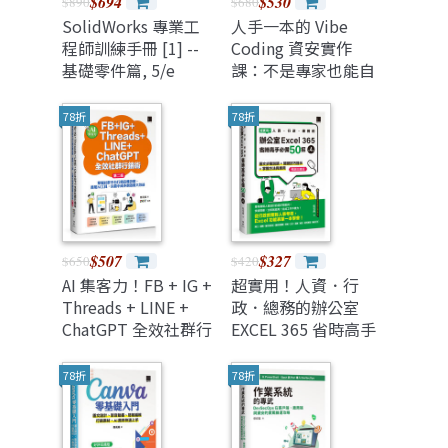
$694
$530
$890
$680
SolidWorks 專業工
人手一本的 Vibe
程師訓練手冊 [1] --
Coding 資安實作
基礎零件篇, 5/e
課：不是專家也能自
己動手與 AI 協作！從
專案生成、攻防演練
78折
78折
到資安框架一次學
會！（OWASP Top
10 × ISO27001）
$507
$327
$650
$420
AI 集客力！FB + IG +
超實用！人資．行
Threads + LINE +
政．總務的辦公室
ChatGPT 全效社群行
EXCEL 365 省時高手
銷術：掌握社群平台
必備 50招, 4/e (暢銷
行銷宣傳訣竅，善用
回饋版)
78折
78折
AI 工具，以最小成本
創造最大效益, 2/e