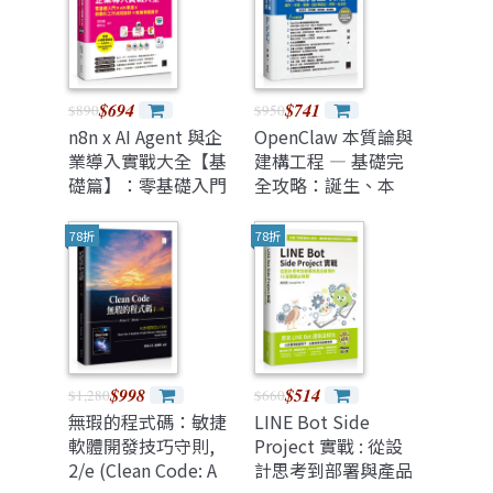
$694
$741
$890
$950
n8n x AI Agent 與企
OpenClaw 本質論與
業導入實戰大全【基
建構工程 — 基礎完
礎篇】：零基礎入門
全攻略：誕生、本
x API 串接 x 自動化
質、架構、設計與設
工作流程設計 x 商業
定、控管、安全性
78折
78折
專題實作
$998
$514
$1,280
$660
無瑕的程式碼：敏捷
LINE Bot Side
軟體開發技巧守則,
Project 實戰 : 從設
2/e (Clean Code: A
計思考到部署與產品