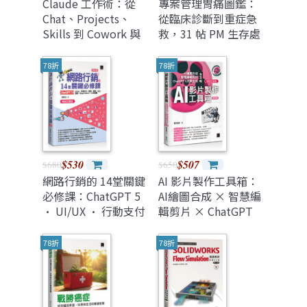
Claude 工作術：從
專案管理胃痛圖鑑：
Chat、Projects、
從臨床診斷到重症急
Skills 到 Cowork 與
救，31 帖 PM 生存處
Claude Code 的 AI
方藥到病除！
自動化之路
（iThome鐵人賽系
78折
78折
（iThome鐵人賽系
列書）
列書）
$530
$507
$680
$650
網路行銷的 14堂關鍵
AI 影片製作工具箱：
必修課：ChatGPT 5
AI繪圖合成 × 智慧編
• UI/UX • 行動支付
輯剪片 × ChatGPT
• 駭客 • 廣告 •
5 文案生成全攻略
SEO • 直播 •
[第四版](暢銷回饋
78折
78折
Google Gemini • AI
版)
多媒體, 3/e (暢銷回
饋版)