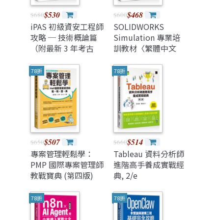
$530
$468
$680
$600
iPAS 初級資安工程師
SOLIDWORKS
攻略 ─ 技術概論篇
Simulation 專業培
（附最新 3 年考古
訓教材〈繁體中文
題）
版〉(第三版)
78折
78折
$507
$514
$650
$660
專案管理輕鬆學：
Tableau 資料分析師
PMP 國際專案管理師
進階高手養成實戰經
教戰寶典 (第四版)
典, 2/e
[適用PMBOK第八版
(全面融入價值交付與
78折
78折
行動框架)]