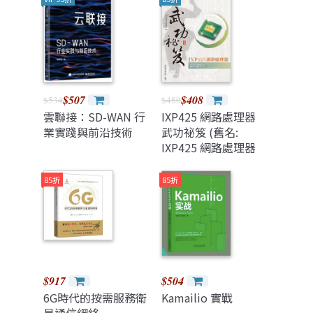
$507
$408
$534
$480
雲聯接：SD-WAN 行
IXP425 網路處理器
業實踐與前沿技術
武功祕笈 (舊名:
IXP425 網路處理器
設計寶典)
85折
85折
$917
$504
6G時代的按需服務衛
Kamailio 實戰