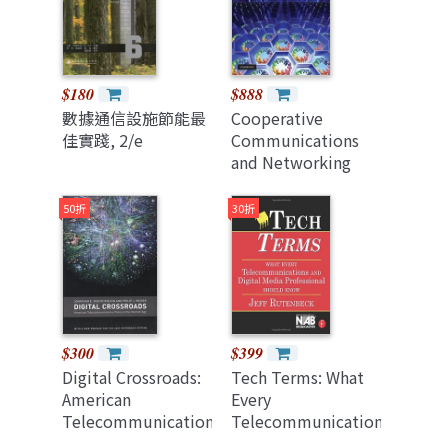
$180
$888
數據通信設施節能最
Cooperative
佳實踐, 2/e
Communications
and Networking
(Hardcover)
50折
30折
$300
$399
Digital Crossroads:
Tech Terms: What
American
Every
Telecommunications
Telecommunications
Policy in the
and Digital Media