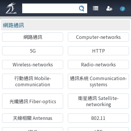
0
網路通訊
網路通訊
Computer-networks
5G
HTTP
Wireless-networks
Radio-networks
行動通訊 Mobile-
通訊系統 Communication-
communication
systems
衛星通訊 Satellite-
光纖通訊 Fiber-optics
networking
天線相關 Antennas
802.11