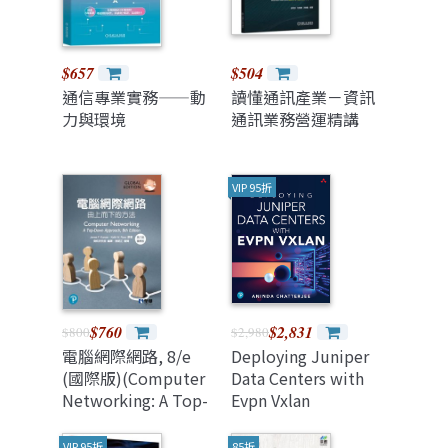
$657
$504
通信專業實務——動
讀懂通訊產業－資訊
力與環境
通訊業務營運精講
VIP 95折
$760
$2,831
$800
$2,980
電腦網際網路, 8/e
Deploying Juniper
(國際版)(Computer
Data Centers with
Networking: A Top-
Evpn Vxlan
Down Approach,
(Paperback)
8/e)
VIP 95折
85折