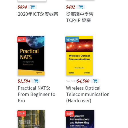
$894
$402
2020年ICT深度觀察
從實踐中學習
TCP/IP 協議
80折
VIP 95折
$1,584
$4,560
$4,800
Practical NATS:
Wireless Optical
From Beginner to
Telecommunications
Pro
(Hardcover)
79折
60折