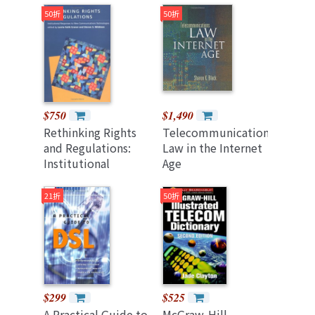
Internet Age
Professional Should
50折
50折
(Paperback)
Know, 3/e
(Paperback)
$750
$1,490
Rethinking Rights
Telecommunications
and Regulations:
Law in the Internet
Institutional
Age
Responses to New
Communications
21折
50折
Technologies
(Hardcover)
$299
$525
A Practical Guide to
McGraw-Hill