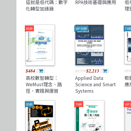
這就是低代碼：數字
RPA技術基礎與應用
低
化轉型加速器
理
85折
VIP 95折
79
$484
$2,213
$2,330
$55
高校數智轉型：
Applied Data
軟
WeMust理念、路
Science and Smart
應用
徑、實踐與運營
Systems
85折
79折
VIP