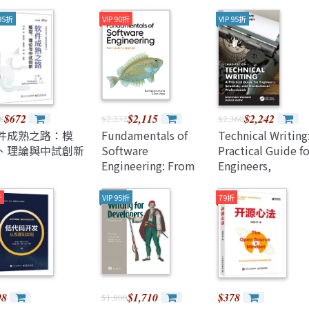
Java 程式語言
兒童專區
深智
 95折
VIP 90折
VIP 95折
e-engine
Raspberry Pi
$672
$2,115
$2,242
8
$2,232
$2,360
件成熟之路：模
Fundamentals of
Technical Writing:
、理論與中試創新
Software
Practical Guide fo
Engineering: From
Engineers,
Coder to Engineer
Scientists, and
(Paperback)
Nontechnical
折
VIP 95折
79折
Professionals
98
$1,710
$378
$1,800