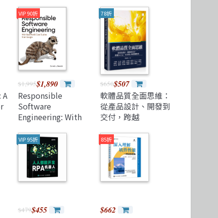
Microservices 微服務
製圖軟體應用
高思數位網路
VIP 90折
78折
Version Control
$1,890
$507
$1,995
$650
 A
Responsible
軟體品質全面思維：
r
Software
從產品設計、開發到
Engineering: With
交付，跨越
Real-World Case
DevOps、安全與 AI
Studies from
的實踐指南
VIP 95折
85折
Google
$455
$662
$479