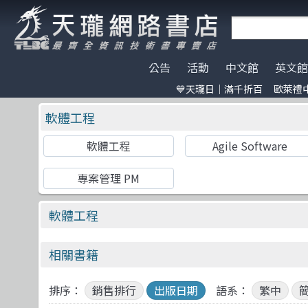
公告
活動
中文館
英文館
💙天瓏日｜滿千折百
歐萊禮中
天瓏門市春節營業公告
天瓏日｜滿千折百
AI Coding
全部分類
碁峰資訊
電子開發板
門市營業客
歐萊禮中文書
ChatGPT
Data Scien
旗標
特價書籍
版提袋🐎
軟體工程
※電子發票使用說明※
Machine Learning
嵌入式系統
歐萊禮
HITCON
天瓏行動會
Large lang
軟體架構
O'Reilly
IT狗精品區
軟體工程
Agile Software
Design Pattern
軟體測試
Manning
Make 國際中文版
影像辨識 Imag
職涯發展
A K Peters
機器人雜誌 RO
Prompt Engineering
網站開發
Adobe Press
LangChain
UI/UX
Apress
專案管理 PM
Chatbot
系統開發
Cisco Press
駭客 Hack
分散式架構
CRC
軟體工程
Engineer self-growth
遊戲開發設計
MicroSoft
機器人製作 R
資訊科學
Morgan Ka
相關書籍
Computer Vision
Adobe 軟體應用
Springer
Unit Tes
Office 系列
Morgan & C
Reinforcement
區塊鏈與金融科技
高立
程式交易 Tra
網路通訊
滄海
排序：
銷售排行
出版日期
語系：
繁中