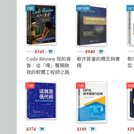
TDD 測試導向開發
視覺影音設計
清華大學
R 語言
其他
機械工業
79折
VIP 95折
VIP
React
理工類
更多出版社
遊戲引擎 Gam
$545
$940
$690
$990
$70
Code Review 我的青
軟件質量的概念與實
軟
春：從「嗶」聲開啟
踐
型
我的軟體工程師之路
79折
79折
85
$374
$188
$1