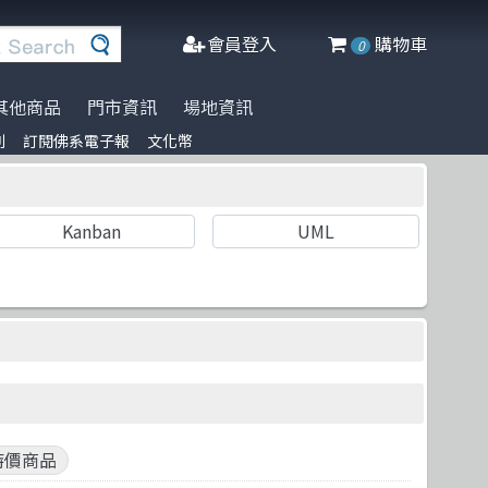
會員登入
購物車
0
其他商品
門市資訊
場地資訊
列
訂閱佛系電子報
文化幣
※進口書籍到貨延誤公告※
名家名著系列
Agile Software
人工智慧
博碩
阿喵周邊商品
文化幣
DeepLearning
軟體工程
Packt Publishing
商管科普推薦書
Kanban
UML
半導體
網頁設計
Addison Wesley
C++ 程式語言
資料庫
Cambridge
遊戲設計 Game-design
程式語言
McGraw-Hill Education
CMOS
物聯網 IoT
Prentice Hall
Docker
微軟技術
五南
Data-visualization
數學
電子工業
特價商品