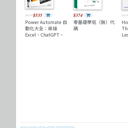
$535
$374
$630
$1,
Power Automate 自
零基礎學低（無）代
Ho
動化大全：串接
碼
Thi
Excel、ChatGPT、
Le
SQL 指令，打造報表
Pe
處理、網路爬蟲、資
Te
料分析超高效流程
Ev
(P