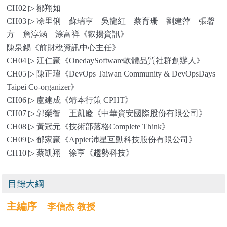
CH02
▷
鄒翔如
CH03
▷
凃里俐 蘇瑞亨 吳龍紅 蔡育珊 劉建萍 張馨
方 詹淳涵 涂富祥《叡揚資訊》
陳泉錫《前財稅資訊中心主任》
CH04
▷
江仁豪《OnedaySoftware軟體品質社群創辦人》
CH05
▷
陳正瑋《DevOps Taiwan Community & DevOpsDays
Taipei Co-organizer》
CH06
▷
盧建成《靖本行策 CPHT》
CH07
▷
郭榮智 王凱慶《中華資安國際股份有限公司》
CH08
▷
黃冠元《技術部落格Complete Think》
CH09
▷
郁家豪《Appier沛星互動科技股份有限公司》
CH10
▷
蔡凱翔 徐亨《趨勢科技》
目錄大綱
主編序
李信杰 教授