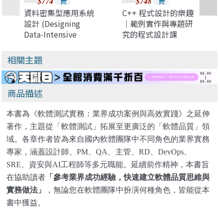
$774
$748
$980
$880
資料密集型應用系統
C++ 程式設計的樂趣
設計 (Designing
｜範例實作與專題研
Data-Intensive
究的程式設計課
Applications: The
(C++ Crash Course:
Big Ideas Behind
A Fast-Paced
相關主題
Reliable, Scalable,
Introduction)
and Maintainable
Systems)
商品描述
本書為《軟體測試實務：業界成功案例與高效實踐》之延伸
著作，主題從「軟體測試」拓展至更廣泛的「軟體品質」領
域。各章作者皆為來自國內軟體團隊中不同角色的業界實務
專家，涵蓋設計師、PM、QA、主管、RD、DevOps、
SRE、資安與AI工程師等多元職能。延續前作精神，本書旨
在協助讀者
「參考業界成功經驗，快速建立軟體品質思維與
實務做法」
，無論您在軟體團隊中扮演何種角色，皆能從本
書中獲益。