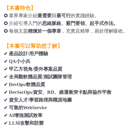
【本書特色】
✪
業界專家介紹
最需要
與
最可行
的實踐經驗。
✪
介紹引導入門的
思緒脈絡、竅門要領、起手式作法。
✪
每個主題
精煉於一個專章
，充實且精華，易於理解吸收。
【本書可以幫助您了解】
✔
產品設計/用戶體驗
✔
QA
小小兵
✔
甲乙方視角/委外專案品質
✔
全局觀軟體品質/測試團隊管理
✔
DevOps/
軟體品質
✔
DevSecOps/
資安、RD、維運衝突卡點與協作平衡
✔
資安人才/學習路徑與職涯地圖
✔
可靠的WebService
✔
AI
增強測試效率
✔
LLM
攻擊和防禦