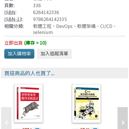
頁數:
336
ISBN
:
6264142336
ISBN-13
:
9786264142335
相關分類:
軟體工程
、
DevOps
、
軟體架構
、
CI/CD
、
selenium
立即出貨
(庫存 > 10)
買這商品的人也買了...