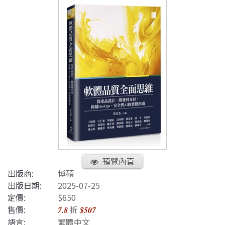
預覽內頁
出版商:
博碩
出版日期:
2025-07-25
定價:
$650
售價:
折
7.8
$507
語言:
繁體中文