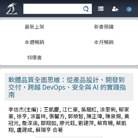
0
最新上架
新書預購
本週暢銷
本月暢銷
特價書
軟體品質全面思維：從產品設計、開發到
交付，跨越 DevOps、安全與 AI 的實踐指
南
李信杰(主編)；王凱慶, 江仁豪, 吳龍紅, 凃里俐, 郁家
豪, 徐亨, 涂富祥, 張馨方, 郭榮智, 陳正瑋, 陳泉錫, 黃
冠元, 詹淳涵, 鄒翔如, 廖元鈺, 劉建萍, 蔡育珊, 蔡凱
翔, 盧建成, 蘇瑞亨 合著