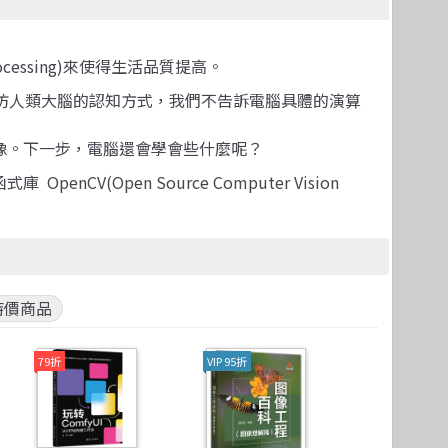
Microservices 微服務
製圖軟體應用
高思數位網路
Version Control
。
cessing)來使得生活品質提高。
仿人類大腦的認知方式，我們不告訴電腦具體的演算
像。下一步，電腦還會學會些什麼呢？
pen Source Computer Vision
特價商品
79折
VIP 95折