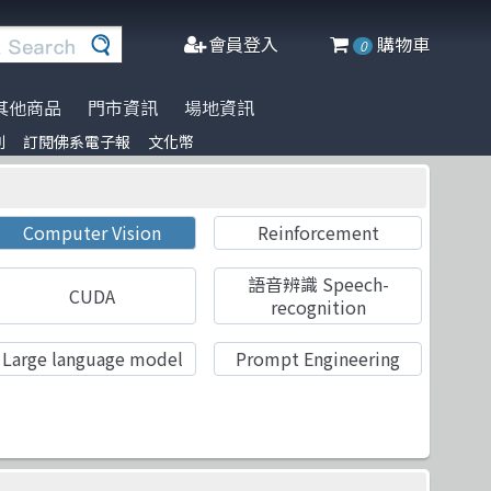
會員登入
購物車
0
其他商品
門市資訊
場地資訊
列
訂閱佛系電子報
文化幣
※進口書籍到貨延誤公告※
名家名著系列
Agile Software
人工智慧
博碩
阿喵周邊商品
文化幣
DeepLearning
軟體工程
Packt Publishing
商管科普推薦書
Computer Vision
Reinforcement
半導體
網頁設計
Addison Wesley
C++ 程式語言
資料庫
Cambridge
語音辨識 Speech-
CUDA
recognition
遊戲設計 Game-design
程式語言
McGraw-Hill Education
Large language model
Prompt Engineering
CMOS
物聯網 IoT
Prentice Hall
Docker
微軟技術
五南
Data-visualization
數學
電子工業