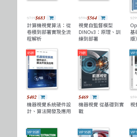
$683
$564
$719
$594
$29
計算機視覺算法：從
視覺自監督模型
O
卷積到部署實現全流
DINOv3：原理、訓
基
程解析
練到部署
版
2
85折
79折
VIP
$402
$469
$59
機器視覺系統硬件設
機器視覺 從基礎到實
視
計、算法開發及應用
戰
VIP 95折
VIP 95折
VIP