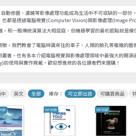
Java 程式語言
兒童專區
深智
e-engine
Raspberry Pi
、自動修圖、濾鏡等影像處理功能成為生活中不可或缺的一部份
電腦視覺(Computer Vision)與影像處理(Image Pro
繁雜，和一般傳統演算法大相逕庭，但機器學習的最初起點就是模
特徵，我們教會了電腦辨識來往的車子、人類的臉孔等複雜的圖
有多本介紹電腦視覺與影像處理領域中最強大的開源函式庫 OpenCV(O
cs library)的使用與實作規範。歡迎想進修的各位讀者們來選購！
簡中
英文
全部
庫存：
可立即出貨
可購買商品
 95折
VIP 95折
VIP 95折