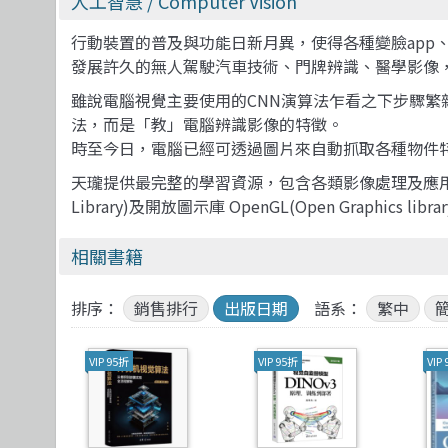
人工智慧
/ Computer Vision
TDD 測試導向開發
視覺影音設計
清華大學
R 語言
其他
機械工業
React
理工類
更多出版社
遊戲引擎 Gam
行動裝置的普及與功能日新月異，使得各種變臉app
發展許久的無人駕駛汽車技術、門牌辨識、醫學影像，也都是透過
雖說電腦視覺主要使用的CNN演算法乍看之下步驟
法，而是「教」電腦辨識影像的特徵。
時至今日，電腦已經可透過圖片來自動抓取各種物件
天瓏提供最完整的學習資源，包含各類影像處理及應用叢書，也
Library)及開放圖示庫 OpenGL(Open Graphi
相關書籍
排序：
銷售排行
出版日期
語系：
繁中
VIP 95折
VIP 95折
VIP