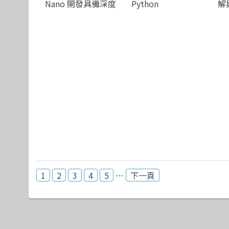
Nano 開發具備深度
Python
解
學習、電腦視覺與生
成式 AI 功能的 ROS2
機器人
1
2
3
4
5
…
下一頁