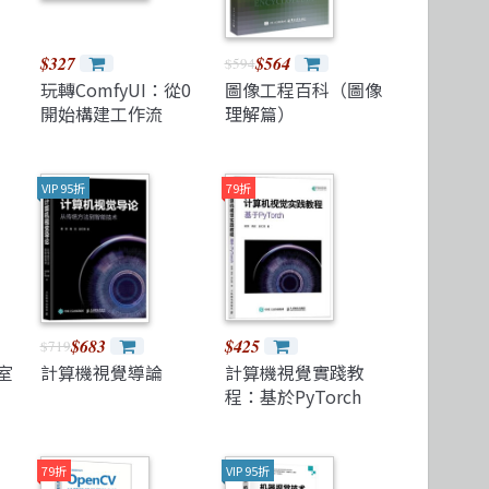
$327
$564
$594
玩轉ComfyUI：從0
圖像工程百科（圖像
開始構建工作流
理解篇）
VIP 95折
79折
$683
$425
$719
室
計算機視覺導論
計算機視覺實踐教
程：基於PyTorch
79折
VIP 95折