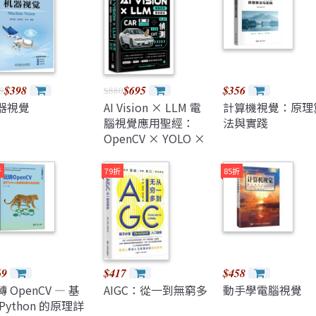
$398
$695
$356
9
$880
器視覺
AI Vision × LLM 電
計算機視覺：原理
腦視覺應用聖經：
法與實踐
OpenCV × YOLO ×
Ollama 解鎖多模態
全攻略
折
79折
85折
69
$417
$458
 OpenCV — 基
AIGC：從一到無窮多
動手學電腦視覺
Python 的原理詳