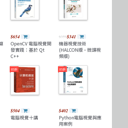
$654
$341
$359
算
OpenCV 電腦視覺開
機器視覺技術
發實踐：基於 Qt
(HALCON版·微課視
C++
頻版)
85折
85折
$504
$402
電腦視覺十講
Python電腦視覺與應
用案例