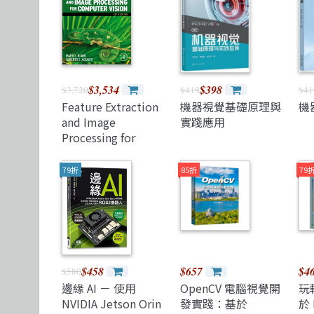
$3,534
$398
$3,720
$419
$41
Feature Extraction
機器視覺基礎原理與
機
and Image
實踐應用
Processing for
Computer Vision
5/e
79折
85折
79
$458
$657
$4
$580
邊緣 AI － 使用
OpenCV 電腦視覺開
玩轉
NVIDIA Jetson Orin
發實踐：基於
於 