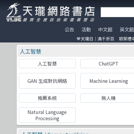
公告
活動
中文館
英文館
💙天瓏日｜滿千折百
歐萊禮中
天瓏門市春節營業公告
天瓏日｜滿千折百
AI Coding
全部分類
碁峰資訊
電子開發板
門市營業客
歐萊禮中文書
ChatGPT
Data Scien
旗標
特價書籍
版提袋🐎
人工智慧
※電子發票使用說明※
Machine Learning
嵌入式系統
歐萊禮
HITCON
天瓏行動會
Large lang
軟體架構
O'Reilly
IT狗精品區
人工智慧
ChatGPT
Design Pattern
軟體測試
Manning
Make 國際中文版
影像辨識 Imag
職涯發展
A K Peters
機器人雜誌 RO
Prompt Engineering
網站開發
Adobe Press
LangChain
UI/UX
Apress
GAN 生成對抗網絡
Machine Learning
Chatbot
系統開發
Cisco Press
駭客 Hack
分散式架構
CRC
推薦系統
無人機
Engineer self-growth
遊戲開發設計
MicroSoft
機器人製作 R
資訊科學
Morgan Ka
Computer Vision
Adobe 軟體應用
Springer
Unit Tes
Office 系列
Morgan & C
Natural Language
Processing
Reinforcement
區塊鏈與金融科技
高立
程式交易 Tra
網路通訊
滄海