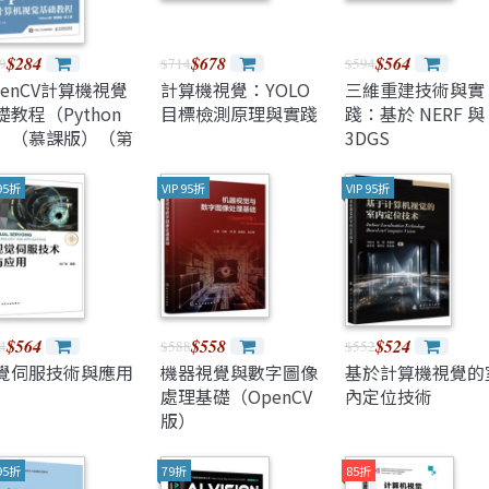
$284
$678
$564
9
$714
$594
penCV計算機視覺
計算機視覺：YOLO
三維重建技術與實
礎教程（Python
目標檢測原理與實踐
踐：基於 NERF 與
）（慕課版）（第
3DGS
版）
 95折
VIP 95折
VIP 95折
$564
$558
$524
4
$588
$552
覺伺服技術與應用
機器視覺與數字圖像
基於計算機視覺的
處理基礎（OpenCV
內定位技術
版）
 95折
79折
85折