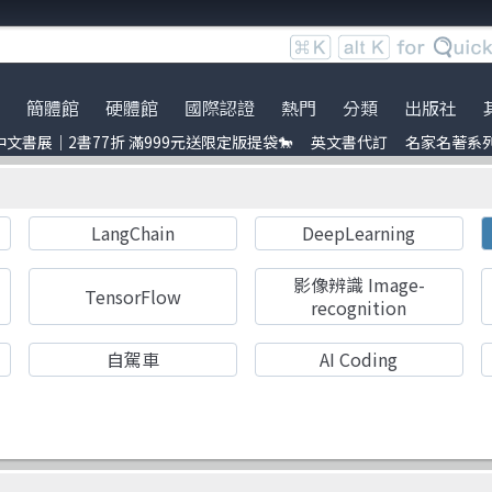
簡體館
硬體館
國際認證
熱門
分類
出版社
文書展｜2書77折 滿999元送限定版提袋🐎
英文書代訂
名家名著系
服時間調整
展｜2書77折 滿999元送限定
ce
到店取貨新功能上線
服務｜代訂英文書
Python
電子電路電機類
全華圖書
暢銷外文書
員卡上線囉！
uage model
※詐騙提醒公告 請勿受騙※
訂閱佛系電子報
Linux
雲端運算
Pragmatic Bookshelf
IT T-shirt
LangChain
DeepLearning
e-recognition
BOCON Magazine
Penetration-test
前端開發
Academic Press
創客‧自造者工作坊
DevOps
行動軟體開發
Auerbach Publication
影像辨識 Image-
TensorFlow
recognition
C 程式語言
量子電腦
Wiley
自駕車
AI Coding
obots
ufmann
JavaScript
資訊安全
No Starch Press
t 單元測試
laypool
Refactoring
Java
經緯文化
ding
量子計算
商業管理類
人民郵電