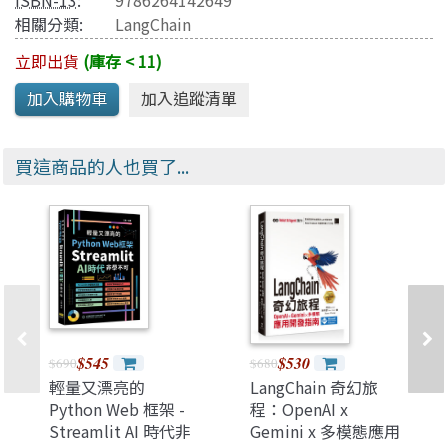
ISBN-13
:
9786264142649
相關分類:
LangChain
立即出貨
(庫存 < 11)
買這商品的人也買了...
$545
$530
$690
$680
輕量又漂亮的
LangChain 奇幻旅
Python Web 框架 -
程：OpenAI x
Streamlit AI 時代非
Gemini x 多模態應用