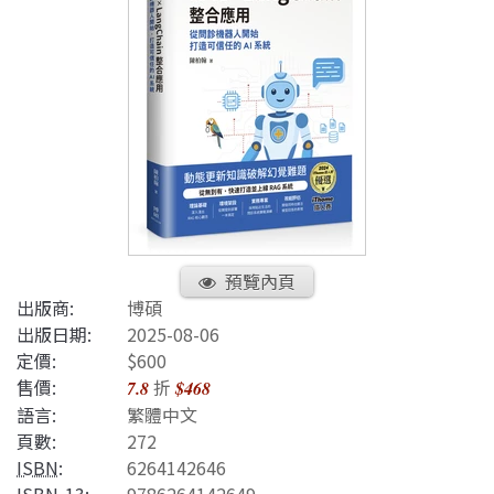
預覽內頁
出版商:
博碩
出版日期:
2025-08-06
定價:
$600
售價:
折
7.8
$468
語言:
繁體中文
頁數:
272
ISBN
:
6264142646