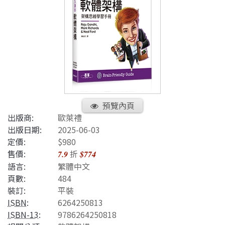
預覽內頁
出版商:
歐萊禮
出版日期:
2025-06-03
定價:
$980
售價:
折
7.9
$774
語言:
繁體中文
頁數:
484
裝訂:
平裝
ISBN
:
6264250813
ISBN-13
:
9786264250818