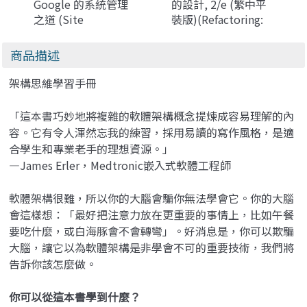
Google 的系統管理
的設計, 2/e (繁中平
之道 (Site
裝版)(Refactoring:
Reliability
Improving The
Engineering: How
Design of Existing
商品描述
Google Runs
Code, 2/e)
Production
架構思維學習手冊
Systems)(SRE)-*外
觀稍有瑕疵，不介意
「這本書巧妙地將複雜的軟體架構概念提煉成容易理解的內
者再下單
容。它有令人渾然忘我的練習，採用易讀的寫作風格，是適
合學生和專業老手的理想資源。」
—James Erler，Medtronic嵌入式軟體工程師
軟體架構很難，所以你的大腦會騙你無法學會它。你的大腦
會這樣想：「最好把注意力放在更重要的事情上，比如午餐
要吃什麼，或白海豚會不會轉彎」。好消息是，你可以欺騙
大腦，讓它以為軟體架構是非學會不可的重要技術，我們將
告訴你該怎麼做。
你可以從這本書學到什麼？