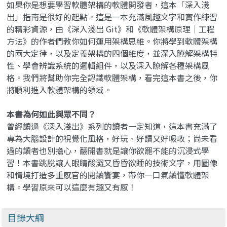
如果你是想要學習軟體架構的軟體開發者，這本「深入淺
出」指南是很好的起點。這是一本充滿風趣文字和實作練習
的精彩資源，由《深入淺出 Git》和《軟體架構原理｜工程
方法》的作者們教你如何運用架構思維。你將學到軟體架構
的兩大定律，以及定義架構的四個維度，並深入瞭解架構特
性、學會辨識系統的邏輯組件，以及深入瞭解各種架構風
格。我們將幫助你完全認識軟體架構，看完這本書之後，你
將順利進入軟體架構的領域。
本書為何如此與眾不同？
曾經讀過《深入淺出》系列的讀者一定知道，這本書充滿了
專為大腦設計的視覺化風格，好玩、好讀又好吸收；尚未看
過的讀者也別擔心，翻開書就是讓你欲罷不能的沉浸式學
習！本書跳脫讓人眼睛酸澀又昏昏欲睡的技術文字，用圖像
和情境打造多重感官的閱讀饗宴，帶你一口氣讀懂軟體架
構。學習原來可以這麼有趣又有感！
目錄大綱