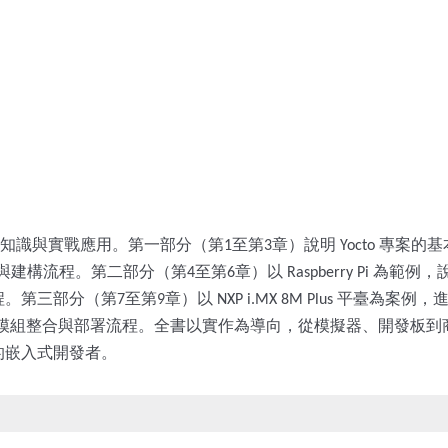
知識與實戰應用。第一部分（第
至第
章）說明
專案的基
1
3
Yocto
與建構流程。第二部分（第
至第
章）以
為範例，
4
6
Raspberry Pi
程。第三部分（第
至第
章）以
平臺為案例，
7
9
NXP i.MX 8M Plus
模組整合與部署流程。全書以實作為導向，從模擬器、開發板到
的嵌入式開發者。