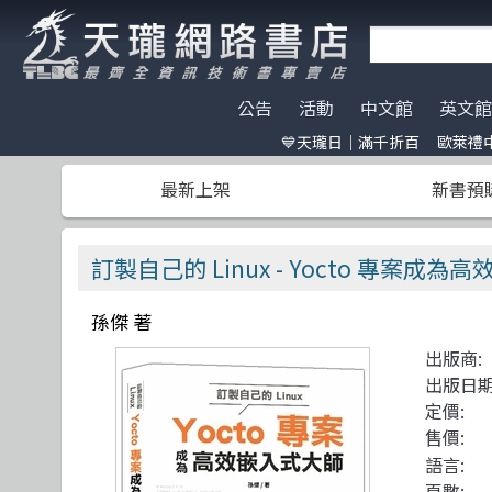
公告
活動
中文館
英文館
💙天瓏日｜滿千折百
歐萊禮中
天瓏門市春節營業公告
天瓏日｜滿千折百
AI Coding
全部分類
碁峰資訊
電子開發板
門市營業客
歐萊禮中文書
ChatGPT
Data Scien
旗標
特價書籍
版提袋🐎
最新上架
新書預
※電子發票使用說明※
Machine Learning
嵌入式系統
歐萊禮
HITCON
天瓏行動會
Large lang
軟體架構
經緯文化
IT狗精品區
Design Pattern
軟體測試
滄海
Make 國際中文版
影像辨識 Imag
職涯發展
人民郵電
機器人雜誌 RO
訂製自己的 Linux - Yocto 專案成
Prompt Engineering
網站開發
機械工業
LangChain
UI/UX
深智
孫傑 著
Chatbot
系統開發
駭客 Hack
分散式架構
出版商:
Engineer self-growth
遊戲開發設計
機器人製作 R
資訊科學
出版日期
Computer Vision
Adobe 軟體應用
Unit Tes
Office 系列
定價:
售價:
Reinforcement
區塊鏈與金融科技
程式交易 Tra
網路通訊
語言:
頁數: