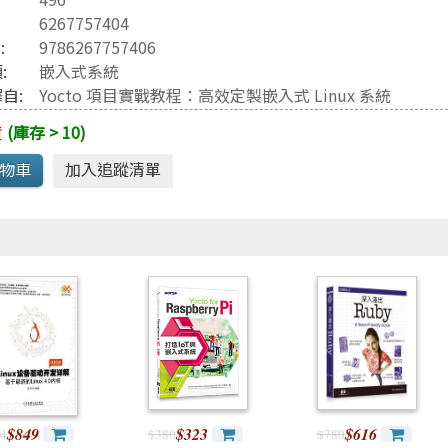
Java 程式語言
兒童專區
6267757404
e-engine
Raspberry Pi
3
:
9786267757406
:
嵌入式系統
自:
Yocto 項目實戰教程：高效定製嵌入式 Linux 系統
貨
(庫存 > 10)
$849
$323
$616
4
$380
$780