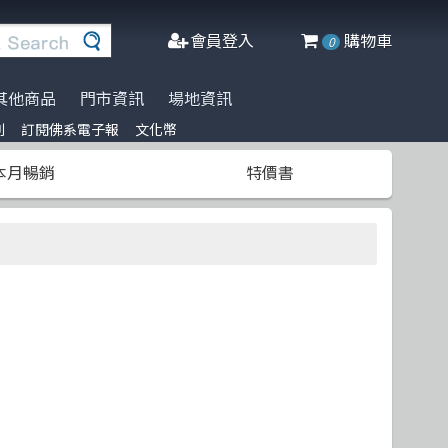
會員登入
購物車
0
其他商品
門市資訊
場地資訊
列
訂閱佛系電子報
文化幣
※進口書籍到貨延誤公告※
名家名著系列
Agile Software
人工智慧
博碩
阿喵周邊商品
本月暢銷
特價書
文化幣
DeepLearning
軟體工程
高立
商管科普推薦書
半導體
網頁設計
清華大學
C++ 程式語言
資料庫
更多出版社
遊戲設計 Game-design
程式語言
CMOS
物聯網 IoT
Docker
微軟技術
Data-visualization
數學