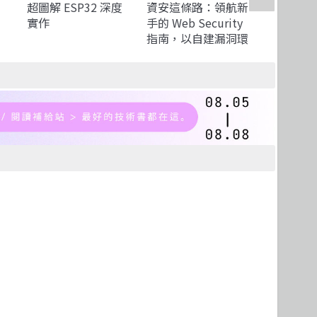
超圖解 ESP32 深度
資安這條路：領航新
原子嵌入式 
實作
手的 Web Security
動開發詳
指南，以自建漏洞環
境學習網站安全（iT
邦幫忙鐵人賽系列
書）