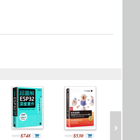
Microservices 微服務
製圖軟體應用
Version Control
$748
$530
$861
$880
$680