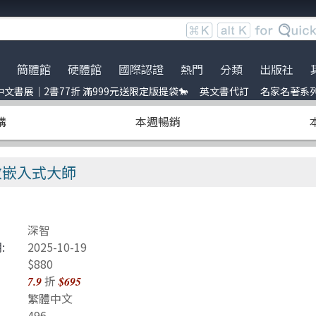
簡體館
硬體館
國際認證
熱門
分類
出版社
文書展｜2書77折 滿999元送限定版提袋🐎
英文書代訂
名家名著系
服時間調整
展｜2書77折 滿999元送限定
ce
到店取貨新功能上線
服務｜代訂英文書
Python
電子電路電機類
全華圖書
暢銷外文書
購
本週暢銷
員卡上線囉！
uage model
※詐騙提醒公告 請勿受騙※
訂閱佛系電子報
Linux
雲端運算
五南
IT T-shirt
e-recognition
BOCON Magazine
Penetration-test
前端開發
電子工業
創客‧自造者工作坊
為高效嵌入式大師
DevOps
行動軟體開發
高思數位網路
C 程式語言
量子電腦
深智
obots
JavaScript
資訊安全
:
2025-10-19
t 單元測試
Refactoring
Java
$880
折
7.9
$695
ding
量子計算
商業管理類
繁體中文
496