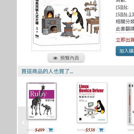
TDD 測試導向開發
視覺影音設計
R 語言
其他
ISBN
:
React
理工類
遊戲引擎 Gam
ISBN-1
相關分類
此書翻譯
立即出
預覽內頁
買這商品的人也買了...
$489
$538
$620
$690
$89