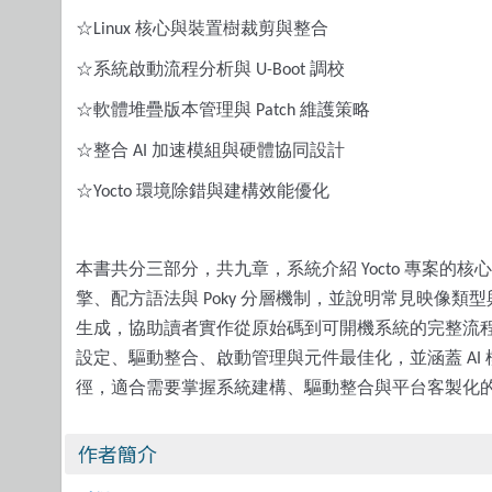
☆
核心與裝置樹裁剪與整合
Linux
☆系統啟動流程分析與
調校
U-Boot
☆軟體堆疊版本管理與
維護策略
Patch
☆整合
加速模組與硬體協同設計
AI
☆
環境除錯與建構效能優化
Yocto
本書共分三部分，共九章，系統介紹
專案的核心
Yocto
擎、配方語法與
分層機制，並說明常見映像類型
Poky
生成，協助讀者實作從原始碼到可開機系統的完整流
設定、驅動整合、啟動管理與元件最佳化，並涵蓋
AI
徑，適合需要掌握系統建構、驅動整合與平台客製化
作者簡介