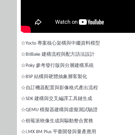
☆
專案核心架構與中繼資料模型
Yocto
☆
建構流程與配方語法設計
BitBake
☆
參考發行版與分層建構系統
Poky
☆
結構與硬體抽象層客製化
BSP
☆自訂機器配置與影像格式產出流程
☆
建構與交叉編譯工具鏈生成
SDK
☆
模擬器建構與虛擬測試驗證
QEMU
☆樹莓派映像生成與驅動整合實務
☆
平臺開發與量產應用
i.MX 8M Plus