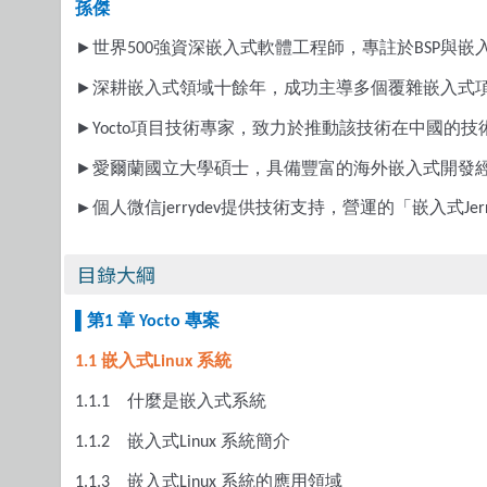
孫傑
►
世界
強資深嵌入式軟體工程師，專註於
與嵌
500
BSP
►
深耕嵌入式領域十餘年，成功主導多個覆雜嵌入式
►
項目技術專家，致力於推動該技術在中國的技
Yocto
►
愛爾蘭國立大學碩士，具備豐富的海外嵌入式開發
►
個人微信
提供技術支持，營運的「嵌入式
jerrydev
Jer
目錄大綱
▌
第
章
專案
1
Yocto
嵌入式
系統
1.1
Linux
什麼是嵌入式系統
1.1.1
嵌入式
系統簡介
1.1.2
Linux
嵌入式
系統的應用領域
1.1.3
Linux