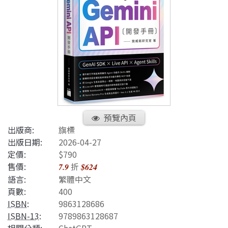
預覽內頁
出版商:
旗標
出版日期:
2026-04-27
定價:
$790
售價:
折
7.9
$624
語言:
繁體中文
頁數:
400
ISBN
:
9863128686
ISBN-13
:
9789863128687