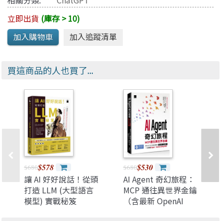
相關分類:
ChatGPT
立即出貨
(庫存 > 10)
買這商品的人也買了...
$578
$530
$680
$680
讓 AI 好好說話！從頭
AI Agent 奇幻旅程：
打造 LLM (大型語言
MCP 通往異世界金鑰
模型) 實戰秘笈
（含最新 OpenAI
GPT-5 範例）