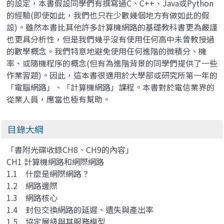
的設定，本書假設同學們有撰寫過C、C++、Java或Python
的經驗(即使如此，我們也只在少數幾個地方有做如此的假
設)。雖然本書比其他許多計算機網路的基礎教科書更為嚴謹
也更具分析性，但是我們幾乎沒有使用任何高中未曾教授過
的數學概念。我們特意地避免使用任何進階的微積分、機
率、或隨機程序的概念(但有為進階背景的同學們提供了一些
作業習題)。因此，這本書很適用於大學部或研究所第一年的
「電腦網路」、「計算機網路」課程。本書對於電信業界的
從業人員，應當也極有幫助。
目錄大綱
「書附光碟收錄CH8、CH9的內容」
CH1 計算機網路和網際網路
1.1 什麼是網際網路？
1.2 網路邊際
1.3 網路核心
1.4 封包交換網路的延遲、遺失與產出率
1.5 協定層級與其服務模型