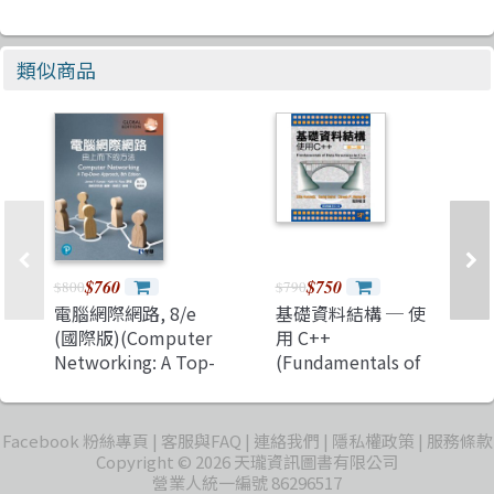
類似商品
$760
$750
$800
$790
電腦網際網路, 8/e
基礎資料結構 ─ 使
(國際版)(Computer
用 C++
Networking: A Top-
(Fundamentals of
Down Approach,
Data Structures in
8/e)
C++, 2/e)
Facebook 粉絲專頁
客服與FAQ
連絡我們
隱私權政策
服務條款
Copyright © 2026 天瓏資訊圖書有限公司
營業人統一編號 86296517