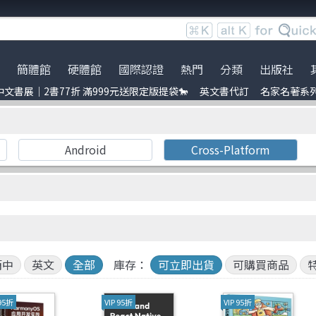
簡體館
硬體館
國際認證
熱門
分類
出版社
文書展｜2書77折 滿999元送限定版提袋🐎
英文書代訂
名家名著系
服時間調整
展｜2書77折 滿999元送限定
ce
到店取貨新功能上線
服務｜代訂英文書
Python
電子電路電機類
全華圖書
暢銷外文書
員卡上線囉！
uage model
※詐騙提醒公告 請勿受騙※
訂閱佛系電子報
Linux
雲端運算
Pragmatic Bookshelf
IT T-shirt
Android
Cross-Platform
e-recognition
BOCON Magazine
Penetration-test
前端開發
Academic Press
創客‧自造者工作坊
DevOps
行動軟體開發
Auerbach Publication
C 程式語言
量子電腦
Wiley
obots
ufmann
JavaScript
資訊安全
No Starch Press
t 單元測試
laypool
Refactoring
Java
經緯文化
簡中
英文
全部
庫存：
可立即出貨
可購買商品
ding
量子計算
商業管理類
人民郵電
 95折
VIP 95折
VIP 95折