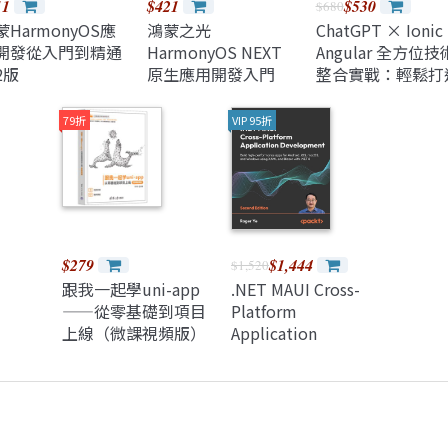
11
$421
$530
$680
蒙HarmonyOS應
鴻蒙之光
ChatGPT × Ionic
開發從入門到精通
HarmonyOS NEXT
Angular 全方位技
2版
原生應用開發入門
整合實戰：輕鬆打
跨平台 AI 英語口
師 APP（iThome
79折
VIP 95折
人賽系列書）
$279
$1,444
$1,520
跟我一起學uni-app
.NET MAUI Cross-
——從零基礎到項目
Platform
上線（微課視頻版）
Application
Development:
Build high-
performance apps
for Android, iOS,
macOS, and