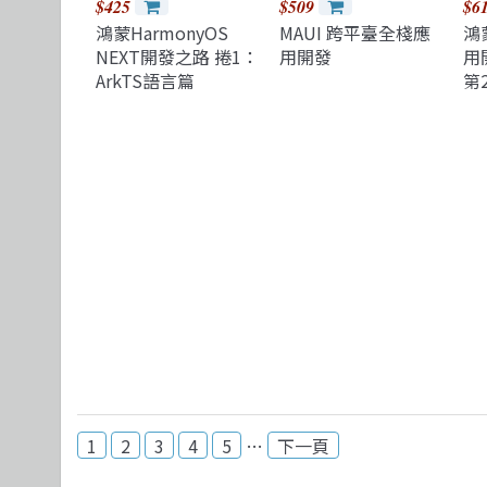
$425
$509
$6
鴻蒙HarmonyOS
MAUI 跨平臺全棧應
鴻
NEXT開發之路 捲1：
用開發
用
ArkTS語言篇
第
1
2
3
4
5
…
下一頁