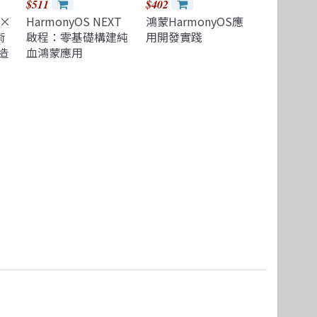
$511
$402
 ×
HarmonyOS NEXT
鴻蒙HarmonyOS應
術
啟程：零基礎構建純
用開發實踐
造
血鴻蒙應用
說導
鐵