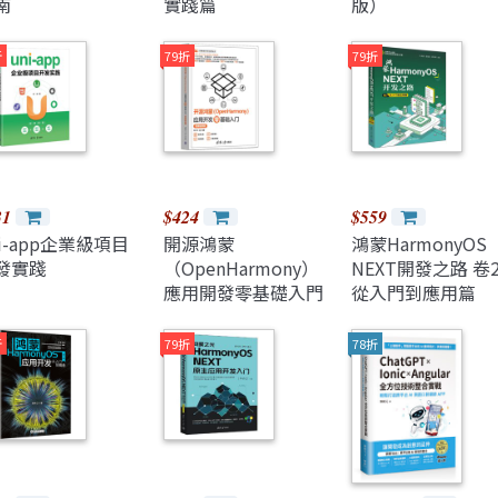
南
實踐篇
版）
折
79折
79折
31
$424
$559
ni-app企業級項目
開源鴻蒙
鴻蒙HarmonyOS
發實踐
（OpenHarmony）
NEXT開發之路 卷
應用開發零基礎入門
從入門到應用篇
(微課視頻版）
折
79折
78折