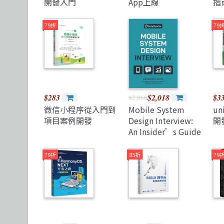
開發入門
App上線
指
79折
79
$283
$2,018
$3
$2,060
微信小程序從入門到
Mobile System
u
項目案例開發
Design Interview:
開
An Insider’s Guide
(Paperback)
79折
85折
79