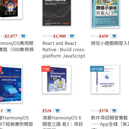
Java 程式語言
兒童專區
深智
e-engine
Raspberry Pi
$1,077
$1,900
$450
134
$2,000
$474
armonyOS應用開
React and React
微信小遊戲開發入
實踐（500集視頻
Native : Build cross-
）
platform JavaScript
and TypeScript
apps for web and
折
79折
VIP 95折
mobile, 6/e
(Paperback)
21
$516
$370
$390
HarmonyOS
鴻蒙HarmonyOS 6
軟件項目開發實戰
EXT經典實例開發
開發之路 卷3：項目
——App全棧（第