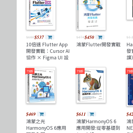
TDD 測試導向開發
視覺影音設計
清華大學
R 語言
其他
機械工業
React
理工類
更多出版社
遊戲引擎 Gam
$537
$450
$680
$474
$1,
10倍速 Flutter App
鴻蒙Flutter開發實戰
H
開發實戰：Cursor AI
發
協作 × Figma UI 設
課
計
79折
79折
79
$469
$611
$4
鴻蒙之光
鴻蒙HarmonyOS 6
鴻蒙
HarmonyOS 6應用
應用開發:從零基礎到
N