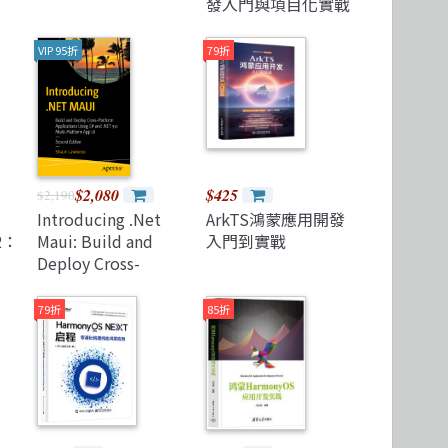
發入門與項目化實戰
VIP 95折
79折
$2,080
$425
$2,190
Introducing .Net
ArkTS鴻蒙應用開發
2：
Maui: Build and
入門到實戰
Deploy Cross-
Platform
Applications Using
79折
85折
C# and .Net 9.0
Multi-Platform App
Ui