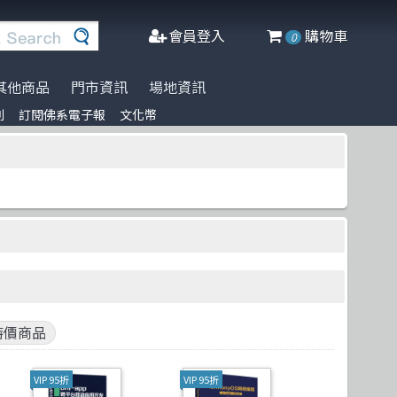
會員登入
購物車
0
其他商品
門市資訊
場地資訊
列
訂閱佛系電子報
文化幣
※進口書籍到貨延誤公告※
名家名著系列
Agile Software
人工智慧
博碩
阿喵周邊商品
文化幣
DeepLearning
軟體工程
Packt Publishing
商管科普推薦書
半導體
網頁設計
Addison Wesley
C++ 程式語言
資料庫
Cambridge
遊戲設計 Game-design
程式語言
McGraw-Hill Education
CMOS
物聯網 IoT
Prentice Hall
Docker
微軟技術
五南
特價商品
Data-visualization
數學
電子工業
VIP 95折
VIP 95折