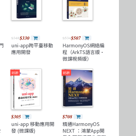
Microservices 微服務
製圖軟體應用
高思數位網路
Version Control
$330
$507
$348
$534
門
uni-app跨平臺移動
HarmonyOS網絡編
應用開發
程（ArkTS語言版·
微課視頻版）
85折
85折
$305
$708
uni-app 移動應用開
精通HarmonyOS
2
發 (微課版)
NEXT ：鴻蒙App開