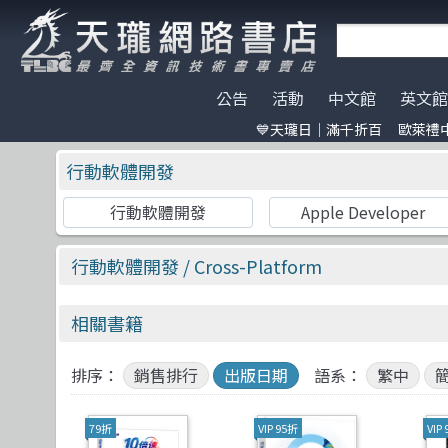
公告
活動
中文館
英文館
💙天瓏日｜滿千折百
歐萊禮中
天瓏門市春節營業公告
天瓏日｜滿千折百
AI Coding
全部分類
碁峰資訊
電子開發板
門市營業客
歐萊禮中文書
ChatGPT
Data Scien
旗標
特價書籍
版提袋🐎
行動軟體開發
※電子發票使用說明※
Machine Learning
嵌入式系統
歐萊禮
HITCON
天瓏行動會
Large lang
軟體架構
O'Reilly
IT狗精品區
行動軟體開發
Apple Developer
Design Pattern
軟體測試
Manning
Make 國際中文版
影像辨識 Imag
職涯發展
A K Peters
機器人雜誌 RO
Prompt Engineering
網站開發
Adobe Press
LangChain
UI/UX
Apress
行動軟體開發
/ Cross-Platform
Chatbot
系統開發
Cisco Press
駭客 Hack
分散式架構
CRC
相關書籍
Engineer self-growth
遊戲開發設計
MicroSoft
機器人製作 R
資訊科學
Morgan Ka
Computer Vision
Adobe 軟體應用
Springer
Unit Tes
Office 系列
Morgan & C
排序：
銷售排行
出版日期
語系：
繁中
Reinforcement
區塊鏈與金融科技
高立
程式交易 Tra
網路通訊
滄海
79折
VIP 95折
VIP