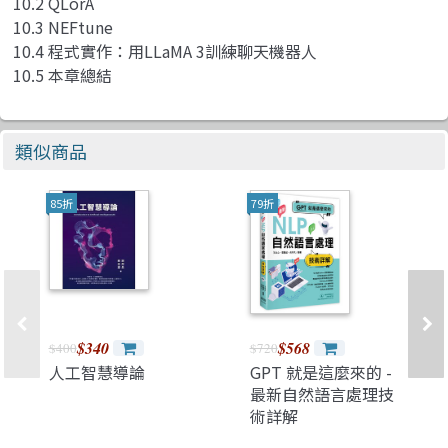
10.2 QLorA
10.3 NEFtune
10.4 程式實作：用LLaMA 3訓練聊天機器人
10.5 本章總結
類似商品
85折
79折
$340
$568
$400
$720
人工智慧導論
GPT 就是這麼來的 -
最新自然語言處理技
術詳解