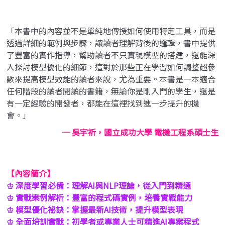
「本書中的內容並不是單純地傳授如何使用特定工具，而是
透過詳細的範例與步驟，讓讀者理解背後的邏輯，書中提供
了豐富的實作指導，幫助讀者不只實現模型的搭建，還能深
入探討模型優化的細節，這對於那些正在學習如何調整超參
數來提高模型效能的讀者來說，尤為重要。本書是一本適合
任何階段的讀者閱讀的書籍，無論你是剛入門的學生，還是
有一定經驗的開發者，都能在這裡找到進一步提升的機
會。」
─ 吳宇祈，國立成功大學 電機工程系碩士生
【內容簡介】
♔ 深度學習必備：理解AI與NLP理論，從入門到精通
♔ 實戰案例解析：豐富的程式碼實例，培養實戰能力
♔ 模型優化祕訣：掌握最新AI技術，提升模型表現
♔ 全面培訓實戰：初學者或專業人士可精進AI專案程式