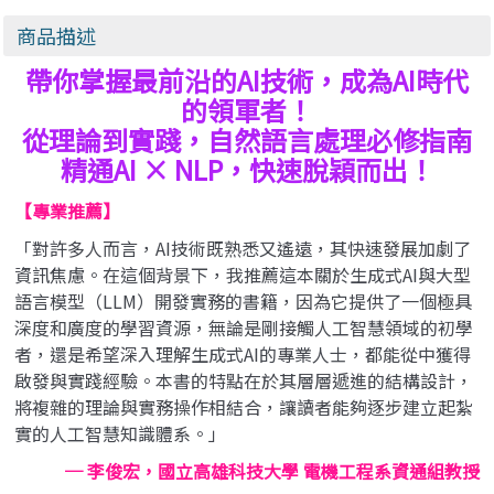
(Understanding and
Manager's Path: A
Using C Pointers)
Guide for Tech
商品描述
Leaders Navigating
帶你掌握最前沿的AI技術，成為AI時代
Growth and
Change)
的領軍者！
從理論到實踐，自然語言處理必修指南
精通AI × NLP，快速脫穎而出！
【專業推薦】
「對許多人而言，AI技術既熟悉又遙遠，其快速發展加劇了
資訊焦慮。在這個背景下，我推薦這本關於生成式AI與大型
語言模型（LLM）開發實務的書籍，因為它提供了一個極具
深度和廣度的學習資源，無論是剛接觸人工智慧領域的初學
者，還是希望深入理解生成式AI的專業人士，都能從中獲得
啟發與實踐經驗。本書的特點在於其層層遞進的結構設計，
將複雜的理論與實務操作相結合，讓讀者能夠逐步建立起紮
實的人工智慧知識體系。」
─ 李俊宏，國立高雄科技大學 電機工程系資通組教授