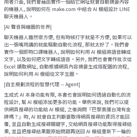
用者介面, 我們會藉由實作一個給它網址就會自動摘要內容
的機器人, 說明如何在 make.com 中結合 AI 模組設計 LINE
聊天機器人。
|AI 聲音與繪圖的世界|
聊天機器人雖然很方便, 但有時候打字就是不方便, 如果可以
出一張嘴用講的就能驅動自動化流程, 那就太好了。我們會
實作一個即時口譯機器人, 說明如何利用 AI 模組將語音轉成
文字, 以及如何把文字轉成語音。另外, 我們也會實作批次從
Excel 讀取網址, 自動根據網頁內容摘要生成搭配圖的流程,
說明如何利用 AI 模組從文字生圖。
|自主規劃流程的智慧代理 -- Agent|
生成式 AI 本身功能有限, 本書也會說明如何透過自動化的流
程設計, 幫 AI 模組添加更多的功能。舉例來說, 我們可以提
供網頁搜尋的功能給 AI 模組, 之後詢問『巴黎奧運台灣有金
牌嗎？』時, AI 就會自主判斷要取得網頁搜尋的資訊才能回
覆, 並且自動生成搜尋關鍵字, 交給網頁搜尋功能取得搜尋結
果, 並且把搜尋結果跟原始問題再送回 AI 模組重新下一輪的