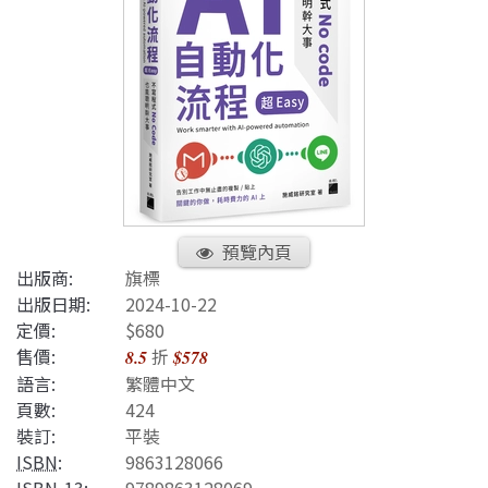
預覽內頁
出版商:
旗標
出版日期:
2024-10-22
定價:
$680
售價:
折
8.5
$578
語言:
繁體中文
頁數:
424
裝訂:
平裝
ISBN
:
9863128066