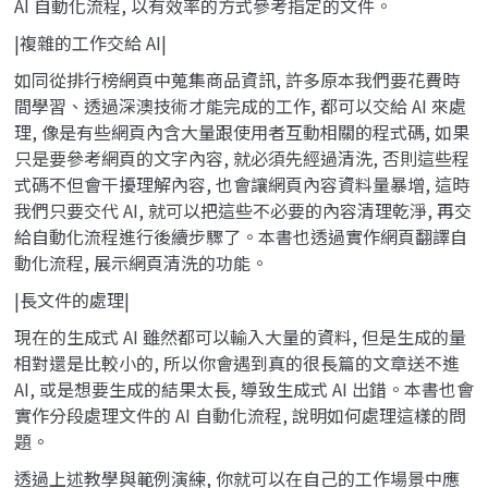
AI 自動化流程, 以有效率的方式參考指定的文件。
|複雜的工作交給 AI|
如同從排行榜網頁中蒐集商品資訊, 許多原本我們要花費時
間學習、透過深澳技術才能完成的工作, 都可以交給 AI 來處
理, 像是有些網頁內含大量跟使用者互動相關的程式碼, 如果
只是要參考網頁的文字內容, 就必須先經過清洗, 否則這些程
式碼不但會干擾理解內容, 也會讓網頁內容資料量暴增, 這時
我們只要交代 AI, 就可以把這些不必要的內容清理乾淨, 再交
給自動化流程進行後續步驟了。本書也透過實作網頁翻譯自
動化流程, 展示網頁清洗的功能。
|長文件的處理|
現在的生成式 AI 雖然都可以輸入大量的資料, 但是生成的量
相對還是比較小的, 所以你會遇到真的很長篇的文章送不進
AI, 或是想要生成的結果太長, 導致生成式 AI 出錯。本書也會
實作分段處理文件的 AI 自動化流程, 說明如何處理這樣的問
題。
透過上述教學與範例演練, 你就可以在自己的工作場景中應