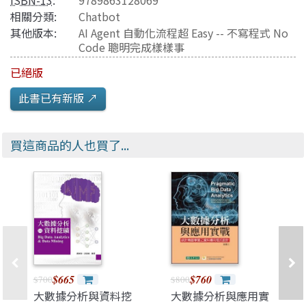
ISBN-13
:
9789863128069
相關分類:
Chatbot
其他版本:
AI Agent 自動化流程超 Easy -- 不寫程式 No
Code 聰明完成樣樣事
已絕版
此書已有新版 ↗️
買這商品的人也買了...
$665
$760
$700
$800
大數據分析與資料挖
大數據分析與應用實