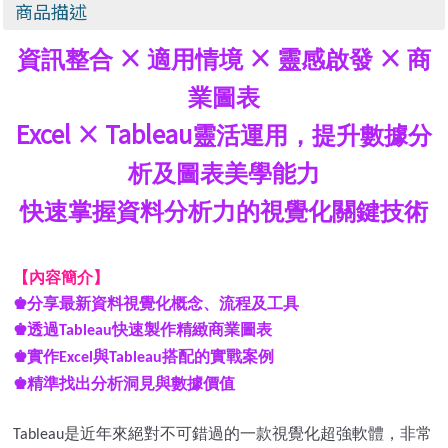
商品描述
×
×
×
資訊整合
適用情境
靈感啟發
商
業圖表
Excel × Tableau
靈活運用，提升數據分
析及圖表美學能力
快速掌握資料分析力的視覺化關鍵技術
【內容簡介】
♚
分享最新資料視覺化概念、流程及工具
♚
透過
快速製作精緻商業圖表
Tableau
♚
實作
與
搭配的實戰案例
Excel
Tableau
♚
精準找出分析洞見與數據價值
是近年來絕對不可錯過的一款視覺化超強軟體，非常
Tableau