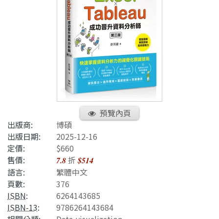
預覽內頁
出版商:
博碩
出版日期:
2025-12-16
定價:
$660
售價:
折
7.8
$514
語言:
繁體中文
頁數:
376
ISBN
:
6264143685
ISBN-13
:
9786264143684