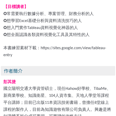
【目標讀者】
✪
常需要執行數據分析、專案管理、財務分析的人
✪
想學習
基礎分析與資料清洗技巧的人
Excel
✪
想入門實作
資料視覺化神器的人
Tableau
✪
想全面認識各類資料視覺化工具及其特性的人
本書練習素材下載：
https://sites.google.com/view/tableau-
entry
作者簡介
彭其捷
國立陽明交通大學資管碩士，現任
好學校、
、
Hahow
TibaMe
新商業學校、知識衛星、
人資市集、天地人學堂等課程
104
平台講師；目前已出版
本資訊技術書籍，曾擔任
堂線上
11
8
課程的製作人，目前為知識遊牧有限公司負責人。興趣是將