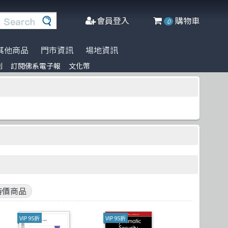
會員登入
購物車
0
其他商品
門市資訊
場地資訊
列
訂閱佛系電子報
文化幣
※進口書籍到貨延誤公告※
名家名著系列
Agile Software
人工智慧
博碩
阿喵周邊商品
文化幣
DeepLearning
軟體工程
Packt Publishing
商管科普推薦書
半導體
網頁設計
Addison Wesley
C++ 程式語言
資料庫
Cambridge
遊戲設計 Game-design
程式語言
McGraw-Hill Education
CMOS
物聯網 IoT
Prentice Hall
Docker
微軟技術
五南
特價商品
Data-visualization
數學
電子工業
VIP 95折
VIP 95折