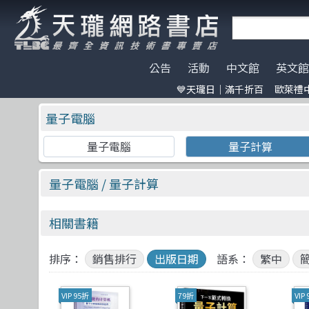
公告
活動
中文館
英文館
💙天瓏日｜滿千折百
歐萊禮中
天瓏門市春節營業公告
天瓏日｜滿千折百
AI Coding
全部分類
碁峰資訊
電子開發板
門市營業客
歐萊禮中文書
ChatGPT
Data Scien
旗標
特價書籍
版提袋🐎
量子電腦
※電子發票使用說明※
Machine Learning
嵌入式系統
歐萊禮
HITCON
天瓏行動會
Large lang
軟體架構
O'Reilly
IT狗精品區
量子電腦
量子計算
Design Pattern
軟體測試
Manning
Make 國際中文版
影像辨識 Imag
職涯發展
A K Peters
機器人雜誌 RO
Prompt Engineering
網站開發
Adobe Press
LangChain
UI/UX
Apress
量子電腦
/ 量子計算
Chatbot
系統開發
Cisco Press
駭客 Hack
分散式架構
CRC
相關書籍
Engineer self-growth
遊戲開發設計
MicroSoft
機器人製作 R
資訊科學
Morgan Ka
Computer Vision
Adobe 軟體應用
Springer
Unit Tes
Office 系列
Morgan & C
排序：
銷售排行
出版日期
語系：
繁中
Reinforcement
區塊鏈與金融科技
高立
程式交易 Tra
網路通訊
滄海
VIP 95折
79折
VIP