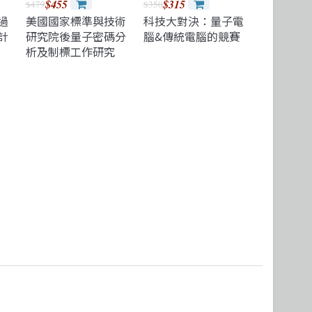
$455
$315
$479
$350
過
美國國家標準與技術
科技大對決：量子電
計
研究院後量子密碼分
腦&傳統電腦的競賽
析及制標工作研究