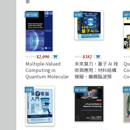
索
VIP 95折
85折
VIP
$2,090
$382
$2,200
$450
$1,
Multiple-Valued
未來算力，量子 AI 技
Qu
Computing in
術與應用：材料結構
Co
Quantum Molecular
模擬、癲癇腦波預
Co
Biology: Arithmetic
警、基因表達分
(P
and Combinational
析……解決傳統 AI 算
85折
VIP 95折
VIP
Circuits
力瓶頸，重構未來產
業版圖