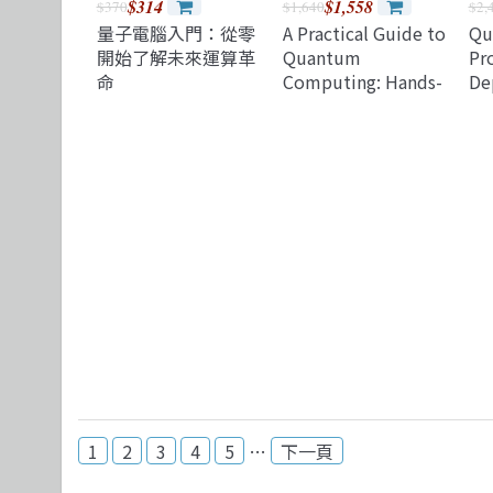
$314
$1,558
$370
$1,640
$2,
量子電腦入門：從零
A Practical Guide to
Qu
開始了解未來運算革
Quantum
Pr
命
Computing: Hands-
De
on approach to
Pr
quantum
an
computing with
Qiskit
1
2
3
4
5
…
下一頁