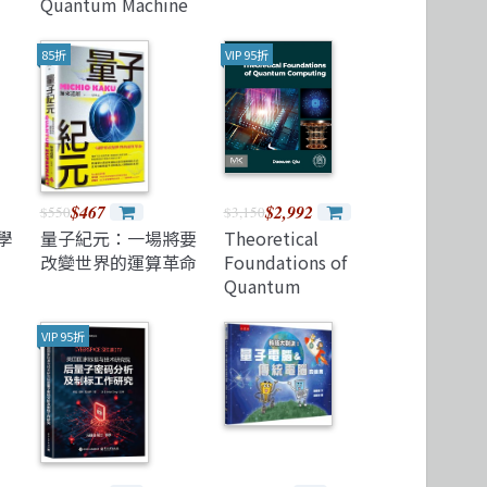
Quantum Machine
Learning for
Engineers and
85折
VIP 95折
Developers
$467
$2,992
$550
$3,150
學
量子紀元：一場將要
Theoretical
改變世界的運算革命
Foundations of
Quantum
Computing
(Paperback)
VIP 95折