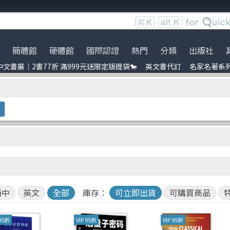
簡體館
硬體館
國際認證
熱門
分類
出版社
文書展｜2書77折 滿999元送限定版提袋🐎
英文書代訂
名家名著系
服時間調整
展｜2書77折 滿999元送限定
ce
到店取貨新功能上線
服務｜代訂英文書
Python
電子電路電機類
全華圖書
暢銷外文書
員卡上線囉！
uage model
※詐騙提醒公告 請勿受騙※
訂閱佛系電子報
Linux
雲端運算
Pragmatic Bookshelf
IT T-shirt
e-recognition
BOCON Magazine
Penetration-test
前端開發
Academic Press
創客‧自造者工作坊
DevOps
行動軟體開發
Auerbach Publication
C 程式語言
量子電腦
Wiley
obots
ufmann
JavaScript
資訊安全
No Starch Press
t 單元測試
laypool
Refactoring
Java
經緯文化
簡中
英文
全部
庫存：
可立即出貨
可購買商品
ding
量子計算
商業管理類
人民郵電
 95折
VIP 95折
VIP 95折