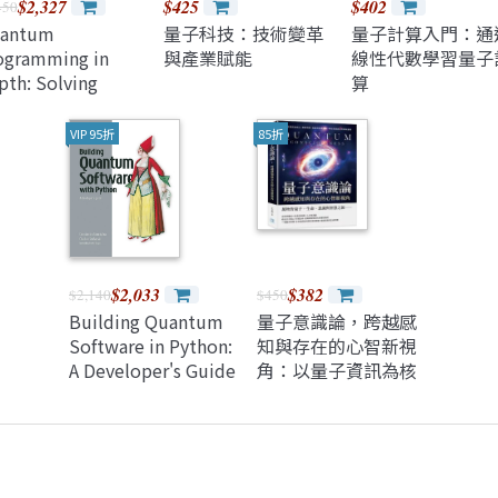
$2,327
$425
$402
450
antum
量子科技：技術變革
量子計算入門：通
ogramming in
與產業賦能
線性代數學習量子
pth: Solving
算
oblems with Q#
d Qiskit
VIP 95折
85折
$2,033
$382
$2,140
$450
Building Quantum
量子意識論，跨越感
Software in Python:
知與存在的心智新視
A Developer's Guide
角：以量子資訊為核
(Paperback)
心，串聯物質、能量
與因應機制，尋找意
識真正的場域基礎