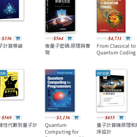
Java 程式語言
兒童專區
深智
e-engine
Raspberry Pi
$336
$564
$4,731
4
$594
$4,980
子計算導論
後量子密碼:原理與實
From Classical to
現
Quantum Coding
 95折
VIP 95折
$569
$3,136
$655
9
$3,200
$690
線性代數到量子計
Quantum
量子計算機原理和
Computing for
序設計