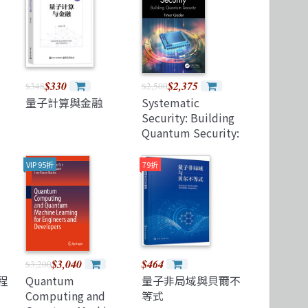
Microservices 微服務
製圖軟體應用
高思數位網路
Version Control
$330
$2,375
$348
$2,500
量子計算與金融
Systematic
Security: Building
Quantum Security:
Preparing for Q-Day
and Beyond
VIP 95折
79折
(Paperback)
$3,040
$464
$3,200
程
Quantum
量子非局域與貝爾不
Computing and
等式