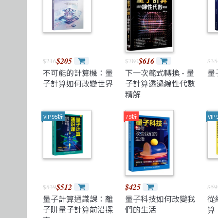
TDD 測試導向開發
視覺影音設計
清華大學
R 語言
其他
機械工業
React
理工類
更多出版社
遊戲引擎 Gam
$205
$616
$216
$780
$35
不可能的計算機：量
下一次範式轉換 - 量
量
子計算如何改變世界
子計算透過線性代數
精解
VIP 95折
79折
VIP
$512
$425
$539
$59
量子計算通識課：離
量子科技如何改變我
從
子阱量子計算前沿探
們的生活
算