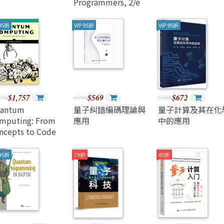
Programmers, 2/e
(Hardcover)
 95折
VIP 95折
VIP 95折
$1,757
$569
$672
850
$599
$708
antum
量子糾錯編碼理論與
量子計算及其在化
mputing: From
應用
中的應用
ncepts to Code
aperback)
 95折
79折
85折