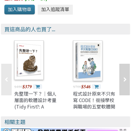
買這商品的人也買了...
$379
$546
$480
$700
先整理一下？｜個人
程式設計原來不只有
層面的軟體設計考量
寫 CODE！銜接學校
(Tidy First?: A
與職場的五堂軟體開
Personal Exercise in
發實習課 = Beyond
Empirical Software
Just Coding: Five
相關主題
Design)
Essential Lessons