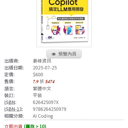
預覽內頁
出版商:
碁峰資訊
出版日期:
2025-07-25
定價:
$600
售價:
折
7.9
$474
語言:
繁體中文
裝訂:
平裝
ISBN
:
626425097X
ISBN-13
:
9786264250979
相關分類:
AI Coding
立即出貨
(庫存 > 10)