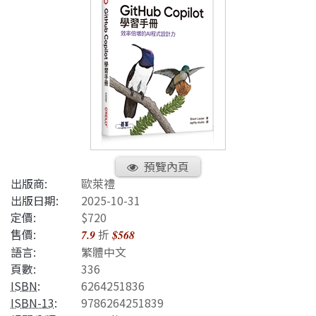
預覽內頁
出版商:
歐萊禮
出版日期:
2025-10-31
定價:
$720
售價:
折
7.9
$568
語言:
繁體中文
頁數:
336
ISBN
:
6264251836
ISBN-13
:
9786264251839