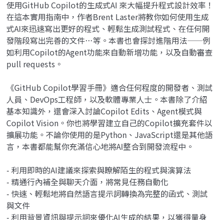
使用GitHub Copilot的生成式AI 來大幅提升程式設計效率！
在這本實用指南中，作者Brent Laster將教你如何使用生成
式AI來迅速寫出更好的程式、輕鬆生成測試程式、在任何開
發階段寫出完善的文件…等。本書也會探討進階用法——例
如利用Copilot的Agent功能來自動新增功能，以及自動審查
pull requests。
《GitHub Copilot學習手冊》適合任何程度的開發者、測試
人員、DevOps工程師，以及軟體專業人士。本書除了介紹
基本知識外，還會深入討論Copilot Edits、Agent模式與
Copilot Vision。你也將學習建立自己的Copilot擴充套件以
擴展功能。不論你使用的是Python、JavaScript還是其他語
言，本書都能幫你充滿信心地將AI整合到開發流程中。
- 利用即時的AI建議來探索與瞭解陌生的程式與演算法
- 精通行內補全與聊天介面，將常見任務自動化
- 快速、輕鬆地將自然語言提示詞轉換為完整的函式、測試
與文件
- 利用背景資訊與提示詞來優化AI生成的結果，以獲得量身