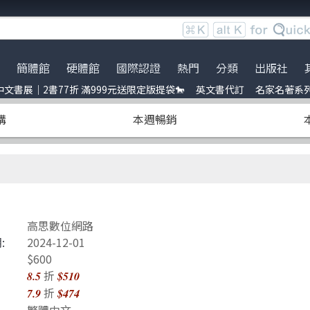
簡體館
硬體館
國際認證
熱門
分類
出版社
文書展｜2書77折 滿999元送限定版提袋🐎
英文書代訂
名家名著系
服時間調整
展｜2書77折 滿999元送限定
ce
到店取貨新功能上線
服務｜代訂英文書
Python
電子電路電機類
全華圖書
暢銷外文書
購
本週暢銷
員卡上線囉！
uage model
※詐騙提醒公告 請勿受騙※
訂閱佛系電子報
Linux
雲端運算
五南
IT T-shirt
e-recognition
BOCON Magazine
Penetration-test
前端開發
電子工業
創客‧自造者工作坊
DevOps
行動軟體開發
高思數位網路
C 程式語言
量子電腦
高思數位網路
obots
JavaScript
資訊安全
:
2024-12-01
t 單元測試
Refactoring
Java
$600
折
8.5
$510
ding
量子計算
商業管理類
折
7.9
$474