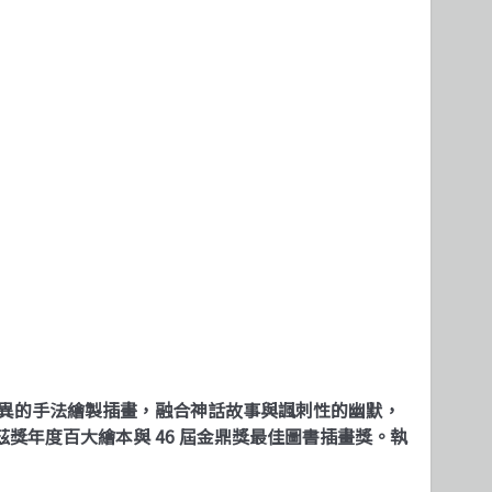
變異的手法繪製插畫，融合神話故事與諷刺性的幽默，
茲獎年度百大繪本與 46 屆金鼎獎最佳圖書插畫獎。執