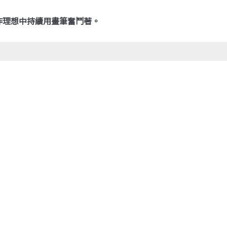
作理想中持續用畫筆奮鬥著。