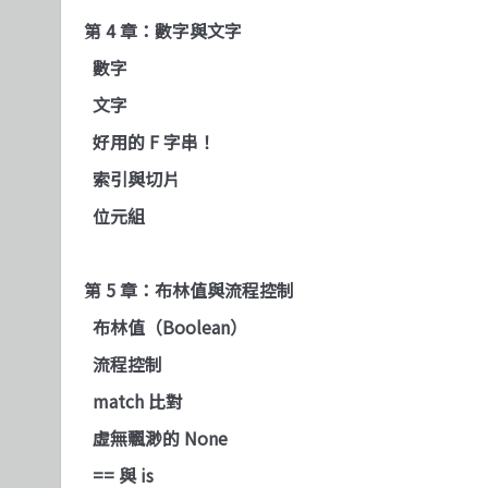
第 4 章：數字與文字
數字
文字
好用的 F 字串！
索引與切片
位元組
第 5 章：布林值與流程控制
布林值（Boolean）
流程控制
match 比對
虛無飄渺的 None
== 與 is