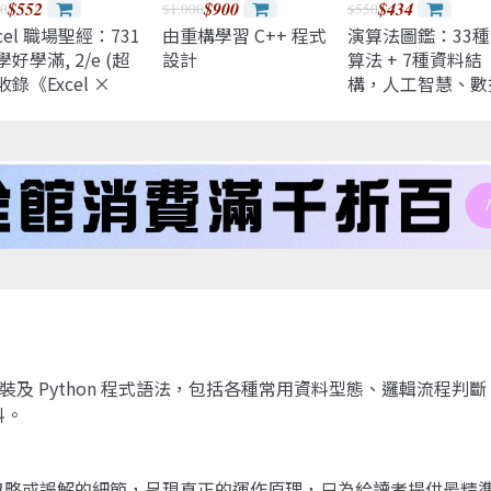
$552
$900
$434
0
$1,000
$550
cel 職場聖經：731
由重構學習 C++ 程式
演算法圖鑑：33種
好學滿, 2/e (超
設計
算法 + 7種資料結
收錄《Excel ×
構，人工智慧、數
hatGPT 上班族一定
分析、邏輯思考的
會的 AI 工作術》影
理和應用全圖解 
教學手冊)
新增訂版】
環境安裝及 Python 程式語法，包括各種常用資料型態、邏輯流
料。
開容易被忽略或誤解的細節，呈現真正的運作原理，只為給讀者提供