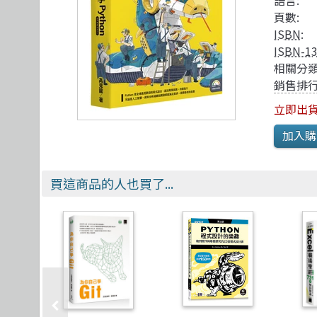
語言:
TDD 測試導向開發
視覺影音設計
R 語言
其他
頁數:
React
理工類
遊戲引擎 Gam
ISBN
:
ISBN-1
相關分類
銷售排行
立即出
買這商品的人也買了...