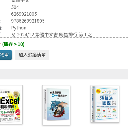
繁體中文
Java 程式語言
兒童專區
504
e-engine
Raspberry Pi
6269921805
3
:
9786269921805
:
Python
:
🥇 2024/12 繁體中文書 銷售排行 第 1 名
貨
(庫存 > 10)