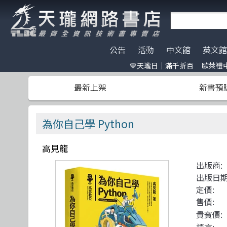
公告
活動
中文館
英文館
💙天瓏日｜滿千折百
歐萊禮中
天瓏門市春節營業公告
天瓏日｜滿千折百
AI Coding
全部分類
碁峰資訊
電子開發板
門市營業客
歐萊禮中文書
ChatGPT
Data Scien
旗標
特價書籍
版提袋🐎
最新上架
新書預
※電子發票使用說明※
Machine Learning
嵌入式系統
歐萊禮
HITCON
天瓏行動會
Large lang
軟體架構
經緯文化
IT狗精品區
Design Pattern
軟體測試
滄海
Make 國際中文版
影像辨識 Imag
職涯發展
人民郵電
機器人雜誌 RO
為你自己學 Python
Prompt Engineering
網站開發
機械工業
LangChain
UI/UX
深智
高見龍
Chatbot
系統開發
駭客 Hack
分散式架構
出版商:
Engineer self-growth
遊戲開發設計
機器人製作 R
資訊科學
出版日期
Computer Vision
Adobe 軟體應用
Unit Tes
Office 系列
定價:
售價:
Reinforcement
區塊鏈與金融科技
程式交易 Tra
網路通訊
貴賓價: