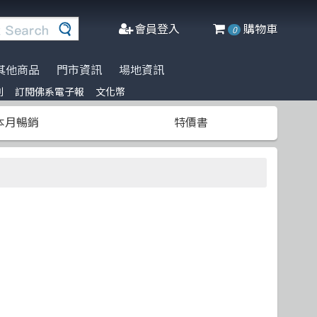
會員登入
購物車
0
其他商品
門市資訊
場地資訊
列
訂閱佛系電子報
文化幣
※進口書籍到貨延誤公告※
名家名著系列
Agile Software
人工智慧
博碩
阿喵周邊商品
本月暢銷
特價書
文化幣
DeepLearning
軟體工程
高立
商管科普推薦書
半導體
網頁設計
清華大學
C++ 程式語言
資料庫
更多出版社
遊戲設計 Game-design
程式語言
CMOS
物聯網 IoT
Docker
微軟技術
Data-visualization
數學