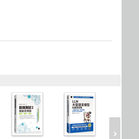
Microservices 微服務
製圖軟體應用
Version Control