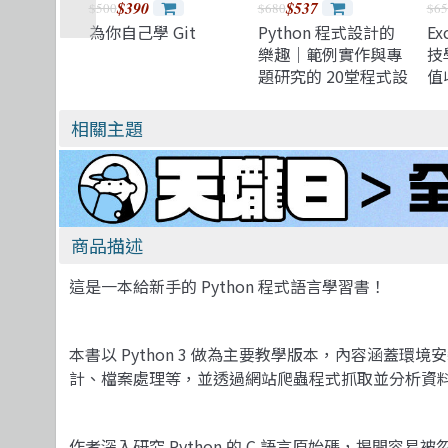
$390
$537
$500
$680
$65
為你自己學 Git
Python 程式設計的
Ex
樂趣｜範例實作與專
技學
題研究的 20堂程式設
值
計課, 3/e (Python
C
Crash Course : A
要
相關主題
Hands-On, Project-
音
Based Introduction
to Programming,
3/e)
商品描述
這是一本給新手的 Python 程式語言學習書！
本書以 Python 3 做為主要教學版本，內容涵蓋
計、檔案處理等，並透過網站爬蟲程式抓取並分析資
作者深入研究 Python 的 C 語言原始碼，揭