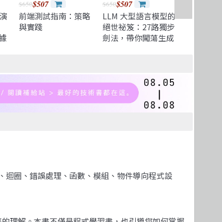
$507
$507
$509
$650
$650
$599
演
前端測試指南：策略
LLM 大型語言模型的
超有料！
與實踐
絕世祕笈：27路獨步
用的 AI 
據
劍法，帶你闖蕩生成
工具讓生
原
式 AI 的五湖四海
化！
【全
（iThome鐵人賽系
列書）
程判斷、迴圈、錯誤處理、函數、模組、物件導向程式設
最精準的理解。本書不僅是程式學習書，也引導您如何掌握