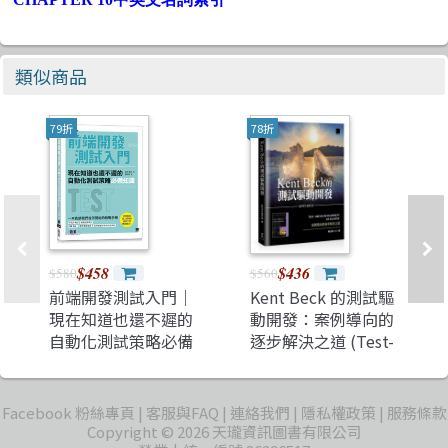
類似商品
79折
78折
$458
$436
$580
$560
前端開發測試入門｜
Kent Beck 的測試驅
現在知道也還不遲的
動開發：案例導向的
自動化測試策略必備
逐步解決之道 (Test-
知識
Driven
Development: By
Example)(TDD)
Facebook 粉絲專頁
客服與FAQ
連絡我們
隱私權政策
服務條款
Copyright © 2026 天瓏資訊圖書有限公司