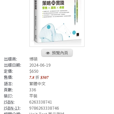
預覽內頁
出版商:
博碩
出版日期:
2024-06-19
定價:
$650
售價:
折
7.8
$507
語言:
繁體中文
頁數:
336
裝訂:
平裝
ISBN
:
6263338741
ISBN-13
:
9786263338746