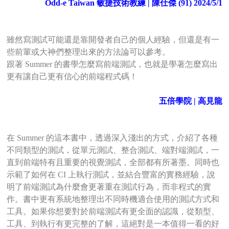
Odd-e Taiwan 敏捷技術教練 | 陳仕傑 (91) 2024/5/1
雖然寫測試可能還是靠開發者自己的個人經驗，但還是有一
些前輩或大神們整理出來的方法論可以參考。
跟著 Summer 的書學怎麼寫前端測試，也就是學著怎麼寫出
更有讓自己更有信心的前端程式碼！
五倍學院 | 高見龍
在 Summer 的這本書中，透過深入淺出的方式，介紹了各種
不同類型的測試，從單元測試、整合測試、端對端測試，一
直到前端特有且重要的視覺測試，全部都有所著墨。同時也
示範了如何在 CI 上執行測試，並結合豐富的實務經驗，說
明了前端測試為什麼會更著重在測試行為，而非程式的實
作。書中更有系統地整理出不同時機適合使用的測試方式和
工具。如果你想要對於前端測試有更全面的認識，從類型、
工具、到執行有更完整的了解，這絕對是一本值得一看的好