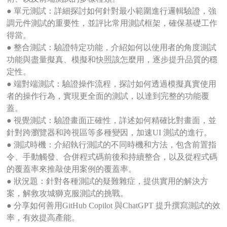
● 單元測試：詳細探討如何針對最小範圍進行邏輯驗證，強
調元件測試的重要性，並評比常用測試框架，確保基礎工作
得當。
● 整合測試：驗證特定功能，介紹如何以使用者的角度測試
功能與盡量擬真、模擬和快照該怎麼用，逐步提升品質的穩
定性。
● 端對端測試：驗證操作流程，探討如何透過模擬真實使用
者的操作行為，實現更全面的測試，以達到完整的功能覆
蓋。
● 視覺測試：驗證畫面正確性，詳述如何精確比對畫面，並
針對跨瀏覽器和跨視區等多種變因，加速UI 測試的進行。
● 測試時機：介紹執行測試的不同時機和方法，包含前置指
令、手動觸發、合併程式碼前後和持續整合，以及從程式碼
的覆蓋率來推敲使用案例的覆蓋率。
● 狀況題：針對各種測試的疑難雜症，提供實用的解決方
案，解救攻城獅克服測試的挑戰。
● 分享如何善用GitHub Copilot 與ChatGPT 提升撰寫測試的效
率，有效提高產能。