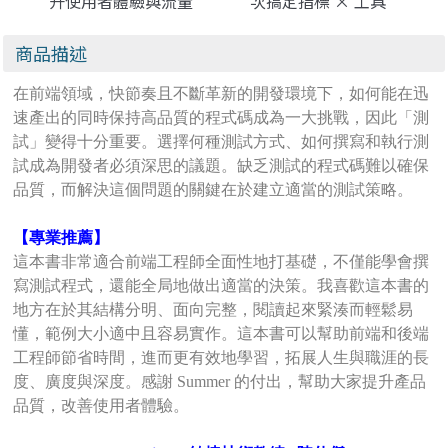
升使用者體驗與流量
次搞定指標 × 工具
的關鍵
× 技巧，打造超高速
網站（iThome鐵人
商品描述
賽系列書）
在前端領域，快節奏且不斷革新的開發環境下，如何能在迅
速產出的同時保持高品質的程式碼成為一大挑戰，因此「測
試」變得十分重要。選擇何種測試方式、如何撰寫和執行測
試成為開發者必須深思的議題。缺乏測試的程式碼難以確保
品質，而解決這個問題的關鍵在於建立適當的測試策略。
【專業推薦】
這本書非常適合前端工程師全面性地打基礎，不僅能學會撰
寫測試程式，還能全局地做出適當的決策。我喜歡這本書的
地方在於其結構分明、面向完整，閱讀起來緊湊而輕鬆易
懂，範例大小適中且容易實作。這本書可以幫助前端和後端
工程師節省時間，進而更有效地學習，拓展人生與職涯的長
度、廣度與深度。感謝 Summer 的付出，幫助大家提升產品
品質，改善使用者體驗。