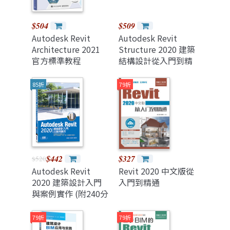
$504
$509
Autodesk Revit
Autodesk Revit
Architecture 2021
Structure 2020 建築
官方標準教程
結構設計從入門到精
通
85折
79折
$442
$327
$520
Autodesk Revit
Revit 2020 中文版從
2020 建築設計入門
入門到精通
與案例實作 (附240分
鐘基礎關鍵影音教學/
範例檔)
79折
79折