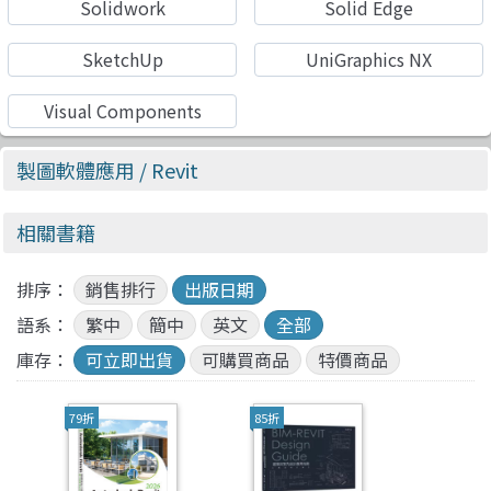
Solidwork
Solid Edge
SketchUp
UniGraphics NX
Visual Components
製圖軟體應用
/ Revit
相關書籍
排序：
銷售排行
出版日期
語系：
繁中
簡中
英文
全部
庫存：
可立即出貨
可購買商品
特價商品
79折
85折