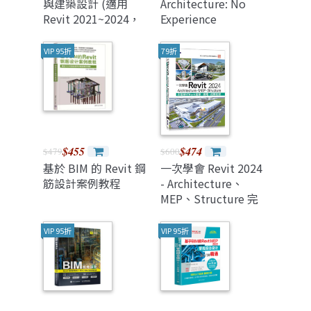
與建築設計 (適用
Architecture: No
Revit 2021~2024，
Experience
含國際認證模擬試題)
Required
(Paperback)
VIP 95折
79折
$455
$474
$479
$600
基於 BIM 的 Revit 鋼
一次學會 Revit 2024
筋設計案例教程
- Architecture、
MEP、Structure 完
整解析 Revit 建築、
機電、結構配筋
VIP 95折
VIP 95折