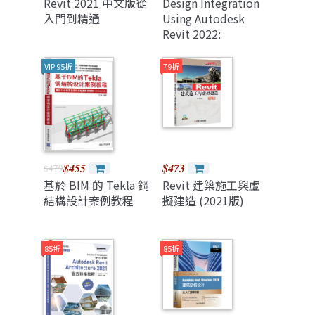
Revit 2021 中文版從
Design Integration
入門到精通
Using Autodesk
Revit 2022:
Architecture,
Structure and Mep
VIP 95折
79折
$455
$473
$479
基於 BIM 的 Tekla 鋼
Revit 建築施工與虛
結構設計案例教程
擬建造 (2021版)
85折
85折