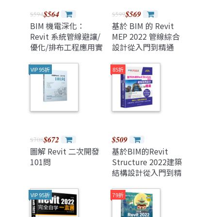
$564
$569
$594
$599
BIM 機電深化：
基於 BIM 的 Revit
Revit 系統管線避讓/
MEP 2022 管線綜合
優化/排布工程應用實
設計從入門到精通
戰
VIP 95折
85折
$672
$509
$708
圖解 Revit 二次開發
基於BIM的Revit
101問
Structure 2022建築
結構設計從入門到精
通
VIP 95折
79折