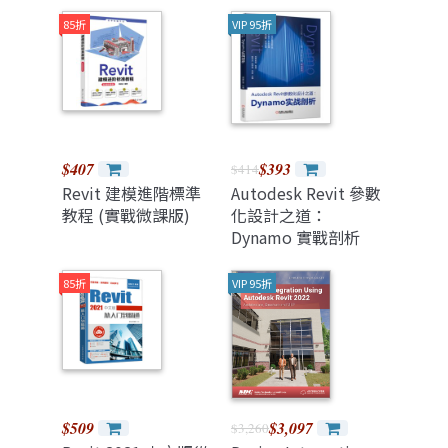
實戰
85折
VIP 95折
$407
$393
$414
Revit 建模進階標準
Autodesk Revit 參數
教程 (實戰微課版)
化設計之道：
Dynamo 實戰剖析
85折
VIP 95折
$509
$3,097
$3,260