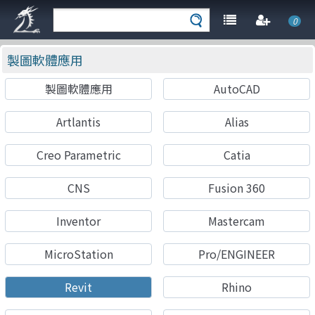
0
製圖軟體應用
製圖軟體應用
AutoCAD
Artlantis
Alias
Creo Parametric
Catia
CNS
Fusion 360
Inventor
Mastercam
MicroStation
Pro/ENGINEER
Revit
Rhino