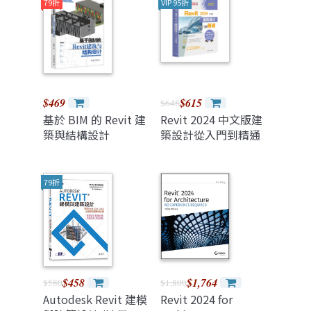
Owners, Designers,
79折
VIP 95折
Engineers,
Contractors, and
Facility Managers,
4/e (Hardcover)
$469
$615
$648
基於 BIM 的 Revit 建
Revit 2024 中文版建
築與結構設計
築設計從入門到精通
79折
$458
$1,764
$580
$1,800
Autodesk Revit 建模
Revit 2024 for