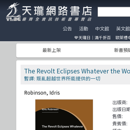
公告
活動
中文館
英文館
💙天瓏日｜滿千折百
歐萊禮中
天瓏門市春節營業公告
天瓏日｜滿千折百
AI Coding
全部分類
O'Reilly
電子開發板
門市營業客
歐萊禮中文書
ChatGPT
Data Scien
Pragmatic 
特價書籍
版提袋🐎
最新上架
新書預
※電子發票使用說明※
Machine Learning
嵌入式系統
A K Peters
HITCON
天瓏行動會
Large lang
軟體架構
Academic P
IT狗精品區
Design Pattern
軟體測試
Apress
Make 國際中文版
影像辨識 Imag
職涯發展
Auerbach P
機器人雜誌 RO
The Revolt Eclipses Whatever the Wor
Prompt Engineering
網站開發
CRC
LangChain
UI/UX
Wiley
暫譯: 叛亂超越世界所能提供的一切
Chatbot
系統開發
Morgan Kaufmann
駭客 Hack
分散式架構
No Starch P
Robinson, Idris
Engineer self-growth
遊戲開發設計
Morgan & Claypool
機器人製作 R
資訊科學
更多出版社
出版商:
Computer Vision
Adobe 軟體應用
Unit Tes
Office 系列
出版日期
售價:
Reinforcement
區塊鏈與金融科技
程式交易 Tra
網路通訊
貴賓價: