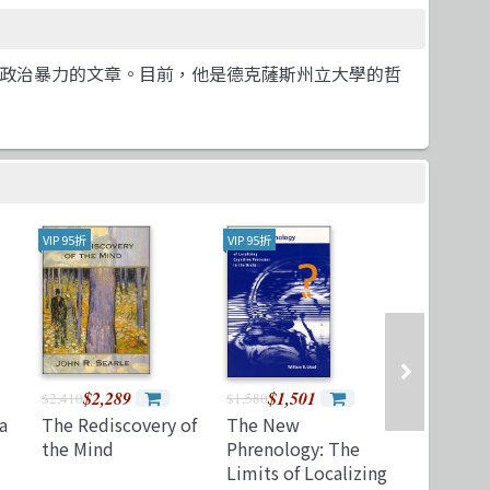
叛亂和政治暴力的文章。目前，他是德克薩斯州立大學的哲
VIP 95折
VIP 95折
VIP 95折
$2,289
$1,501
$2,0
$2,410
$1,580
$2,170
a
The Rediscovery of
The New
The Ecolo
the Mind
Phrenology: The
Power, L
Limits of Localizing
Earth in t