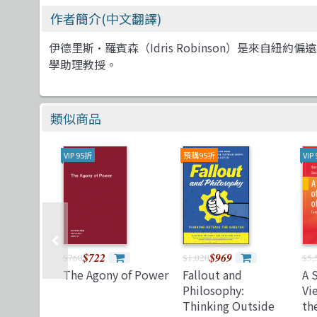
作者簡介(中文翻譯)
伊德里斯·羅賓森（Idris Robinson）是來
學助理教授。
類似商品
VIP 95折
預購95折
VIP
$722
$969
$760
$1,020
$5,
The Agony of Power
Fallout and
A 
Philosophy:
Vi
Thinking Outside
th