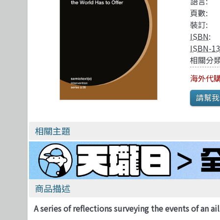
TDD 測試導向開發
視覺影音設計
R 語言
其他
語言:
頁數:
React
理工類
遊戲引擎 Gam
裝訂:
ISBN
:
ISBN-1
相關分類
海外代購
相關主題
商品描述
A series of reflections surveying the events of an ai