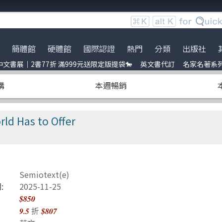
簡體館
硬體館
國際認證
熱門
分類
出版社
文書展｜2書77折 滿999元送限定版提袋🐎
英文書代訂
名家名著系
服時間調整
展｜2書77折 滿999元送限定
ce
Bookshelf
到店取貨新功能上線
服務｜代訂英文書
Python
電子電路電機類
Packt Publishing
暢銷外文書
購
本週暢銷
員卡上線囉！
uage model
ress
※詐騙提醒公告 請勿受騙※
訂閱佛系電子報
Linux
雲端運算
Addison Wesley
IT T-shirt
e-recognition
ublication
BOCON Magazine
Penetration-test
前端開發
Cambridge
創客‧自造者工作坊
ld Has to Offer
DevOps
行動軟體開發
McGraw-Hill Education
ress
C 程式語言
量子電腦
Prentice Hall
obots
JavaScript
資訊安全
Semiotext(e)
t 單元測試
Refactoring
Java
:
2025-11-25
$850
ding
量子計算
商業管理類
折
9.5
$807