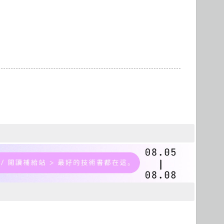
Microservices 微服務
製圖軟體應用
Version Control