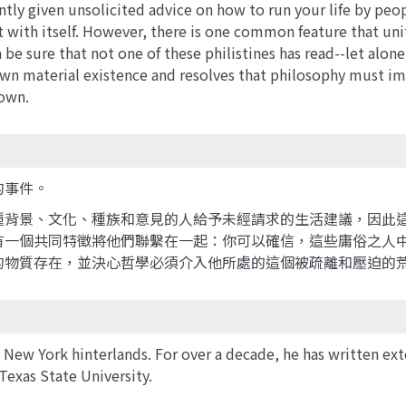
antly given unsolicited advice on how to run your life by peopl
nt with itself. However, there is one common feature that uni
 sure that not one of these philistines has read--let alone u
own material existence and resolves that philosophy must imp
rown.
的事件。
種背景、文化、種族和意見的人給予未經請求的生活建議，因此
有一個共同特徵將他們聯繫在一起：你可以確信，這些庸俗之人
的物質存在，並決心哲學必須介入他所處的這個被疏離和壓迫的
 New York hinterlands. For over a decade, he has written exten
 Texas State University.