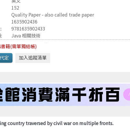
英文
Java 程式語言
兒童專區
152
e-engine
Raspberry Pi
Quality Paper - also called trade paper
1635902436
3
:
9781635902433
:
Java 相關技術
書籍(需單獨結帳)
ling country traversed by civil war on multiple fronts.