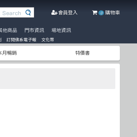
會員登入
購物車
0
其他商品
門市資訊
場地資訊
列
訂閱佛系電子報
文化幣
※進口書籍到貨延誤公告※
名家名著系列
Agile Software
人工智慧
Manning
阿喵周邊商品
本月暢銷
特價書
文化幣
DeepLearning
軟體工程
Adobe Press
商管科普推薦書
半導體
網頁設計
Cisco Press
C++ 程式語言
資料庫
MicroSoft
遊戲設計 Game-design
程式語言
Springer
CMOS
物聯網 IoT
Docker
微軟技術
Data-visualization
數學