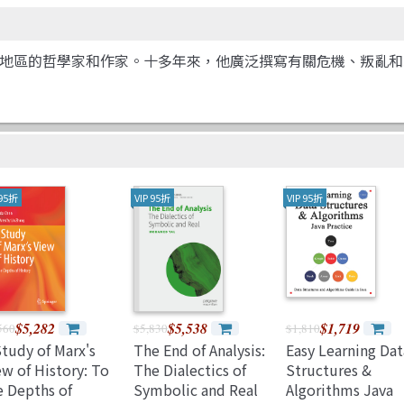
自紐約偏遠地區的哲學家和作家。十多年來，他廣泛撰寫有關危機、
 95折
VIP 95折
VIP 95折
$5,282
$5,538
$1,719
560
$5,830
$1,810
Study of Marx's
The End of Analysis:
Easy Learning Dat
ew of History: To
The Dialectics of
Structures &
e Depths of
Symbolic and Real
Algorithms Java