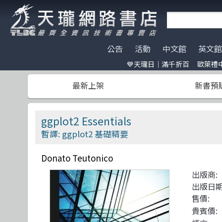
公告
活動
中文館
英文館
💙天瓏日｜滿千折百
歐萊禮中
天瓏門市春節營業公告
天瓏日｜滿千折百
AI Coding
全部分類
O'Reilly
電子開發板
門市營業客
歐萊禮中文書
ChatGPT
Data Scien
Pragmatic 
特價書籍
版提袋🐎
最新上架
新書預
※電子發票使用說明※
Machine Learning
嵌入式系統
A K Peters
HITCON
天瓏行動會
Large lang
軟體架構
Academic P
IT狗精品區
Design Pattern
軟體測試
Apress
Make 國際中文版
影像辨識 Imag
職涯發展
Auerbach P
機器人雜誌 RO
ggplot2 Essentials
Prompt Engineering
網站開發
CRC
LangChain
UI/UX
Wiley
暫譯: ggplot2 基礎精要
Chatbot
系統開發
Morgan Kaufmann
駭客 Hack
分散式架構
No Starch P
Donato Teutonico
Engineer self-growth
遊戲開發設計
Morgan & Claypool
機器人製作 R
資訊科學
更多出版社
出版商:
Computer Vision
Adobe 軟體應用
Unit Tes
Office 系列
出版日期
售價:
Reinforcement
區塊鏈與金融科技
程式交易 Tra
網路通訊
貴賓價: