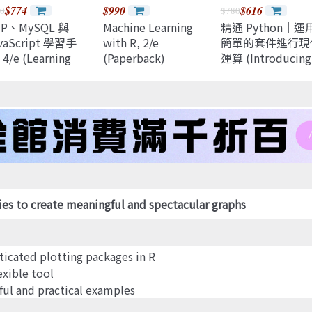
$774
$990
$616
0
$780
HP、MySQL 與
Machine Learning
精通 Python｜運
vaScript 學習手
with R, 2/e
簡單的套件進行現
 4/e (Learning
(Paperback)
運算 (Introducing
P, MySQL &
Python: Modern
vaScript: With
Computing in
uery, CSS &
Simple Packages)
ML5, 4/e)
ties to create meaningful and spectacular graphs
sticated plotting packages in R
exible tool
ful and practical examples