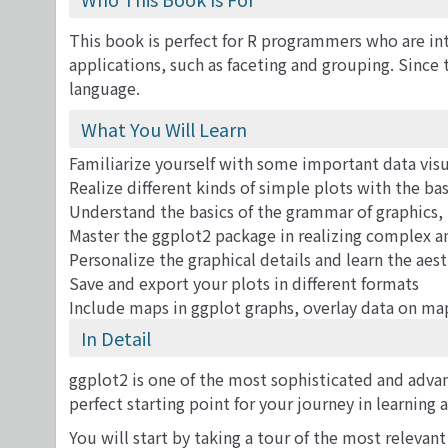
This book is perfect for R programmers who are int
applications, such as faceting and grouping. Since
language.
What You Will Learn
Familiarize yourself with some important data visua
Realize different kinds of simple plots with the ba
Understand the basics of the grammar of graphics,
Master the ggplot2 package in realizing complex 
Personalize the graphical details and learn the aest
Save and export your plots in different formats
Include maps in ggplot graphs, overlay data on ma
In Detail
ggplot2 is one of the most sophisticated and adva
perfect starting point for your journey in learnin
You will start by taking a tour of the most relevant