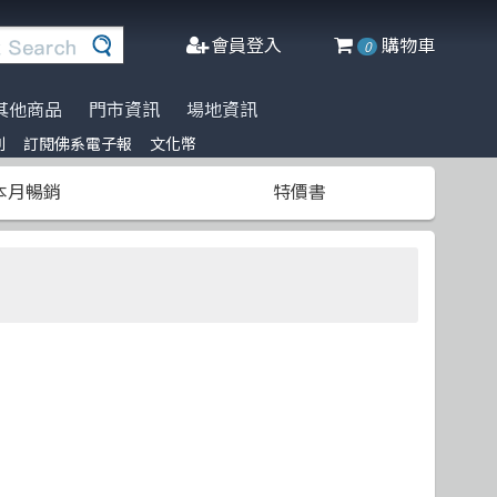
會員登入
購物車
0
其他商品
門市資訊
場地資訊
列
訂閱佛系電子報
文化幣
※進口書籍到貨延誤公告※
名家名著系列
Agile Software
人工智慧
Manning
阿喵周邊商品
本月暢銷
特價書
文化幣
DeepLearning
軟體工程
Adobe Press
商管科普推薦書
半導體
網頁設計
Cisco Press
C++ 程式語言
資料庫
MicroSoft
遊戲設計 Game-design
程式語言
Springer
CMOS
物聯網 IoT
Docker
微軟技術
Data-visualization
數學