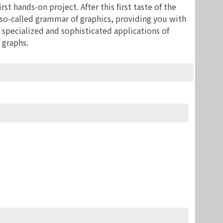
st hands-on project. After this first taste of the
e so-called grammar of graphics, providing you with
e specialized and sophisticated applications of
 graphs.