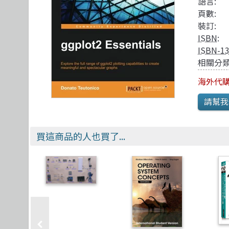
TDD 測試導向開發
視覺影音設計
R 語言
其他
語言:
頁數:
React
理工類
遊戲引擎 Gam
裝訂:
ISBN
:
ISBN-1
相關分類
海外代購
買這商品的人也買了...