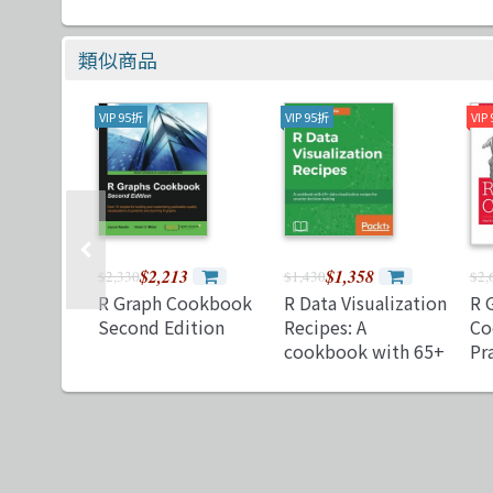
類似商品
VIP 95折
VIP 95折
VIP
$2,213
$1,358
$2,330
$1,430
$2,
R Graph Cookbook
R Data Visualization
R 
Second Edition
Recipes: A
Co
cookbook with 65+
Pr
data visualization
for
recipes for smarter
2/
decision-making