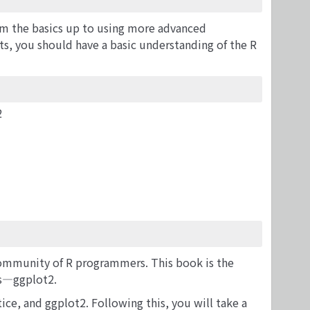
rom the basics up to using more advanced
ts, you should have a basic understanding of the R
2
 community of R programmers. This book is the
ls―ggplot2.
tice, and ggplot2. Following this, you will take a