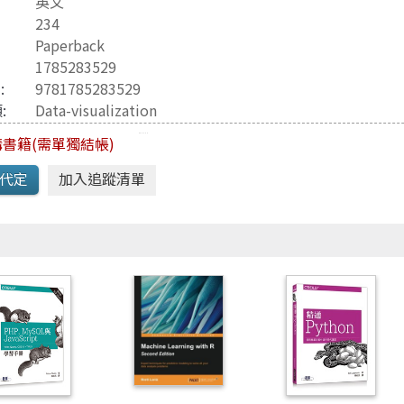
英文
Java 程式語言
兒童專區
234
e-engine
Raspberry Pi
Paperback
1785283529
3
:
9781785283529
:
Data-visualization
書籍(需單獨結帳)