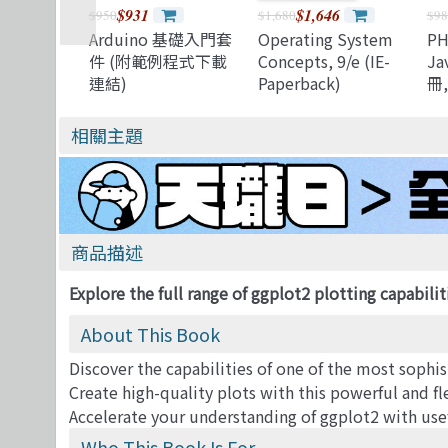
$931
$1,646
$950
$1,680
$98
Arduino 基礎入門套
Operating System
P
件 (附範例程式下載
Concepts, 9/e (IE-
Ja
連結)
Paperback)
冊,
PH
Ja
相關主題
jQ
HT
商品描述
Explore the full range of ggplot2 plotting capabili
About This Book
Discover the capabilities of one of the most sophi
Create high-quality plots with this powerful and fl
Accelerate your understanding of ggplot2 with use
Who This Book Is For