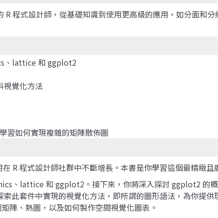
興趣的 R 程式設計師，從基礎知識到使用更高級的應用，如分面和
ttice 和 ggplot2
資料視覺化方法
，並學習如何實現複雜的矩陣散佈圖
其使用在 R 程式設計師社群中不斷增長。本書是你學習這個最精緻且廣
cs、lattice 和 ggplot2。接下來，你將深入探討 ggp
將詳細探索此套件中實現的視覺化方法，即所謂的圖形語法，為你提
散佈圖矩陣、熱圖，以及如何製作空間視覺化圖表。