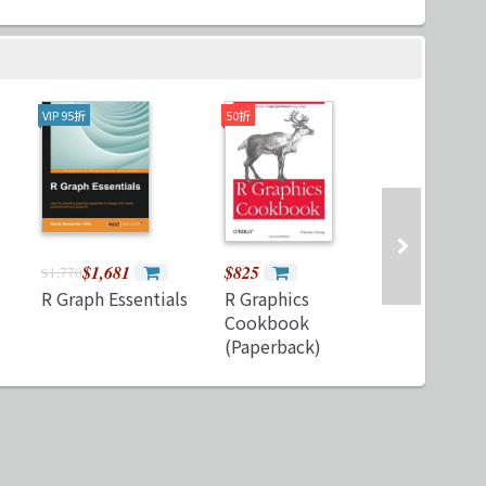
VIP 95折
50折
VIP 95折
$1,681
$825
$1,5
$1,770
$1,610
R Graph Essentials
R Graphics
R Progra
Cookbook
Fundamen
(Paperback)
with data
various 
techniqu