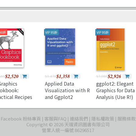
 90折
VIP 95折
VIP 95折
$2,520
$1,358
$2,926
660
$1,430
$3,080
Graphics
Applied Data
ggplot2: Elegant
okbook:
Visualization with R
Graphics for Data
actical Recipes
and Ggplot2
Analysis (Use R!)
 Visualizing Data,
(papaerback)
e (Paperback)
Facebook 粉絲專頁
客服與FAQ
連絡我們
隱私權政策
服務條款
Copyright © 2026 天瓏資訊圖書有限公司
營業人統一編號 86296517