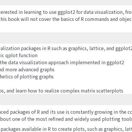
erested in learning to use ggplot2 for data visualization, f
 this book will not cover the basics of R commands and objec
lization packages in R such as graphics, lattice, and ggplot
sic qplot function
 the data visualization approach implemented in ggplot2
and more advanced graphs
hetics of plotting graphs
ps, and learn how to realize complex matrix scatterplots
nced packages of R and its use is constantly growing in the
g about one of the most refined and widely used plotting too
 packages available in R to create plots, such as graphics, lat