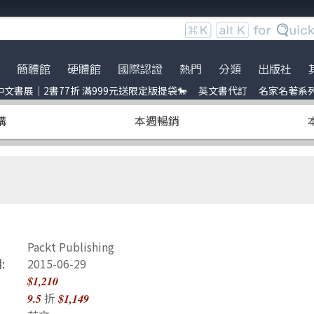
簡體館
硬體館
國際認證
熱門
分類
出版社
文書展｜2書77折 滿999元送限定版提袋🐎
英文書代訂
名家名著系
服時間調整
展｜2書77折 滿999元送限定
ce
Bookshelf
到店取貨新功能上線
服務｜代訂英文書
Python
電子電路電機類
Packt Publishing
暢銷外文書
購
本週暢銷
員卡上線囉！
uage model
ress
※詐騙提醒公告 請勿受騙※
訂閱佛系電子報
Linux
雲端運算
Addison Wesley
IT T-shirt
e-recognition
ublication
BOCON Magazine
Penetration-test
前端開發
Cambridge
創客‧自造者工作坊
DevOps
行動軟體開發
McGraw-Hill Education
ress
C 程式語言
量子電腦
Prentice Hall
obots
JavaScript
資訊安全
Packt Publishing
t 單元測試
Refactoring
Java
:
2015-06-29
$1,210
ding
量子計算
商業管理類
折
9.5
$1,149