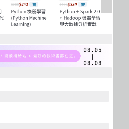
$452
$530
$2,2
$580
$680
$2,280
用
Python 機器學習
Python + Spark 2.0
Automate
代
(Python Machine
+ Hadoop 機器學習
with R:
Learning)
與大數據分析實戰
Quantitat
Research
Platform
Develop