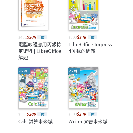
$340
$240
$400
$300
電腦軟體應用丙級檢
LibreOffice Impress
定術科 | LibreOffice
4.X 我的簡報
解題
VIP 8折
VIP 8折
$240
$240
$300
$300
Calc 試算未來城
Writer 文書未來城