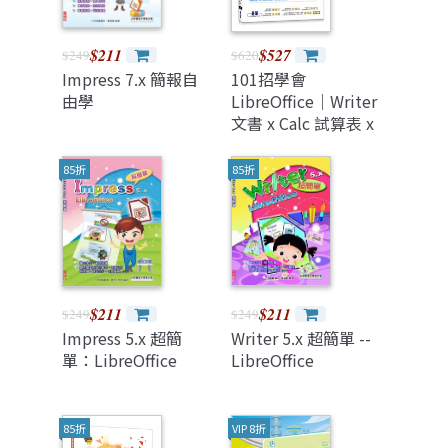
$211
$527
$249
$620
Impress 7.x 簡報自
101招學會
由學
LibreOffice｜Writer
文書 x Calc 試算表 x
Impress 簡報實戰技
巧
85折
85折
$211
$211
$249
$249
Impress 5.x 超簡
Writer 5.x 超簡單 --
單：LibreOffice
LibreOffice
85折
VIP 8折