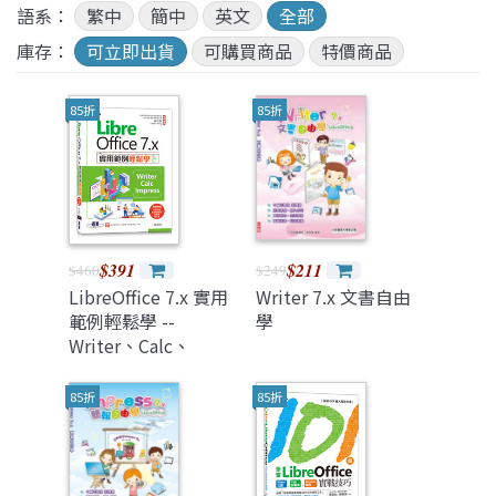
語系：
繁中
簡中
英文
全部
庫存：
可立即出貨
可購買商品
特價商品
85折
85折
$391
$211
$460
$249
LibreOffice 7.x 實用
Writer 7.x 文書自由
範例輕鬆學 --
學
Writer、Calc、
Impress (附教學影片
與範例)
85折
85折