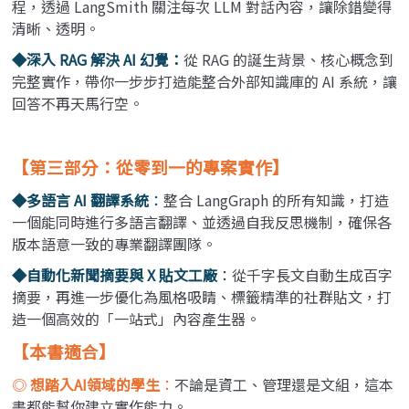
程，透過 LangSmith 關注每次 LLM 對話內容，讓除錯變得
清晰、透明。
◆深入 RAG 解決 AI 幻覺：
從 RAG 的誕生背景、核心概念到
完整實作，帶你一步步打造能整合外部知識庫的 AI 系統，讓
回答不再天馬行空。
【第三部分：從零到一的專案實作】
◆多語言 AI 翻譯系統
：
整合 LangGraph 的所有知識，打造
一個能同時進行多語言翻譯、並透過自我反思機制，確保各
版本語意一致的專業翻譯團隊。
◆自動化新聞摘要與 X 貼文工廠
：
從千字長文自動生成百字
摘要，再進一步優化為風格吸睛、標籤精準的社群貼文，打
造一個高效的「一站式」內容產生器。
【本書適合】
◎
想踏入AI領域的學生
：
不論是資工、管理還是文組，這本
書都能幫你建立實作能力。