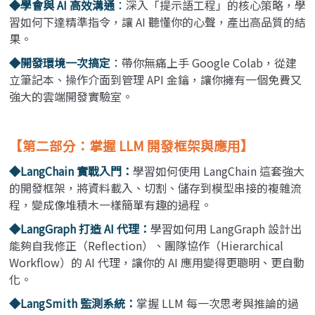
◆學會與 AI 高效溝通
：
深入「提示語工程」的核心策略，學
習如何下達精準指令，讓 AI 聽懂你的心聲，產出高品質的結
果。
◆開發環境一次搞定
：
帶你無痛上手 Google Colab，從建
立筆記本、操作介面到管理 API 金鑰，讓你擁有一個免費又
強大的雲端開發實驗室。
【第二部分：掌握 LLM 開發框架與應用】
◆LangChain 實戰入門：
學習如何使用 LangChain 這套強大
的開發框架，將資料載入、切割、儲存到模型串接的複雜流
程，變成像堆積木一樣簡單有趣的過程。
◆LangGraph 打造 AI 代理：
學習如何用 LangGraph 設計出
能夠自我修正（Reflection）、團隊協作（Hierarchical
Workflow）的 AI 代理，讓你的 AI 應用變得更聰明、更自動
化。
◆LangSmith 監測系統：
掌握 LLM 每一次思考與推論的過