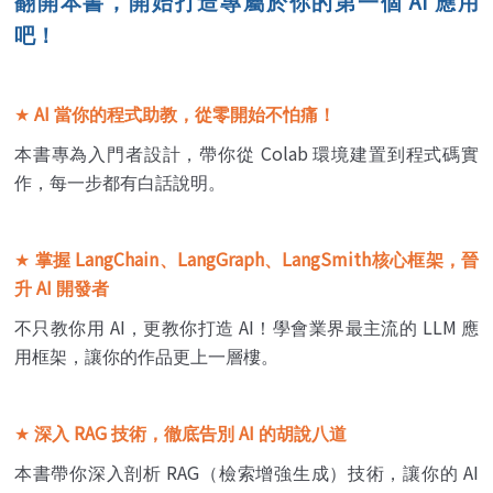
AI
翻開本書，開始打造專屬於你的第一個
應用
吧！
AI
★
當你的程式助教，從零開始不怕痛！
Colab
本書專為入門者設計，帶你從
環境建置到程式碼實
作，每一步都有白話說明。
LangChain
LangGraph
LangSmith
★
掌握
、
、
核心框架，晉
AI
升
開發者
AI
AI
LLM
不只教你用
，更教你打造
！學會業界最主流的
應
用框架，讓你的作品更上一層樓。
RAG
AI
★
深入
技術，徹底告別
的胡說八道
RAG
AI
本書帶你深入剖析
（檢索增強生成）技術，讓你的