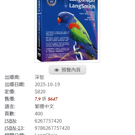
預覽內頁
出版商:
深智
出版日期:
2025-10-19
定價:
$820
售價:
折
7.9
$647
語言:
繁體中文
頁數:
400
ISBN
:
6267757420
ISBN-13
:
9786267757420