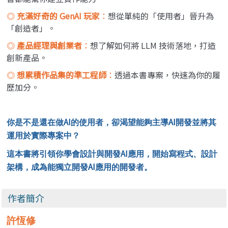
◎
充滿好奇的 GenAI 玩家
：
想從單純的「使用者」晉升為
「創造者」。
◎
產品經理與創業者
：
想了解如何將 LLM 技術落地，打造
創新產品。
◎
想累積作品集的準工程師
：
透過本書專案，快速為你的履
歷加分。
AI
AI
你是不是還在做
的使用者，卻渴望能夠主導
開發並將其
運用於實際專案中？
AI
這本書將引領你學會設計與開發
應用，開始寫程式、設計
AI
架構，成為能獨立開發
應用的開發者。
作者簡介
許恆修