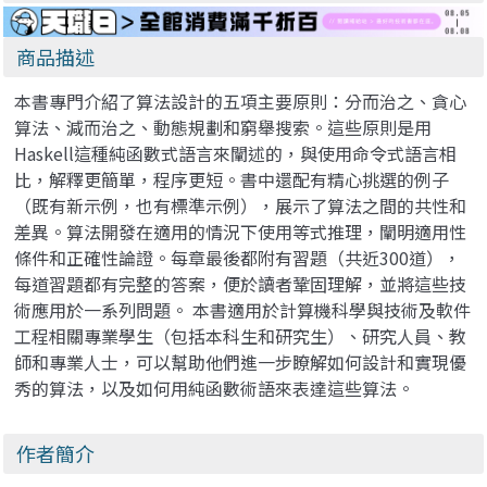
商品描述
本書專門介紹了算法設計的五項主要原則：分而治之、貪心
算法、減而治之、動態規劃和窮舉搜索。這些原則是用
Haskell這種純函數式語言來闡述的，與使用命令式語言相
比，解釋更簡單，程序更短。書中還配有精心挑選的例子
（既有新示例，也有標準示例），展示了算法之間的共性和
差異。算法開發在適用的情況下使用等式推理，闡明適用性
條件和正確性論證。每章最後都附有習題（共近300道），
每道習題都有完整的答案，便於讀者鞏固理解，並將這些技
術應用於一系列問題。 本書適用於計算機科學與技術及軟件
工程相關專業學生（包括本科生和研究生）、研究人員、教
師和專業人士，可以幫助他們進一步瞭解如何設計和實現優
秀的算法，以及如何用純函數術語來表達這些算法。
作者簡介