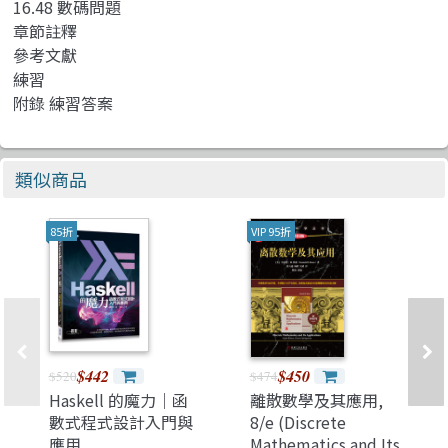
16.48 數碼問題
章節註釋
參考文獻
練習
附錄 練習答案
類似商品
85折
VIP 95折
$442
$450
$520
$474
Haskell 的魔力｜函
離散數學及其應用,
數式程式設計入門與
8/e (Discrete
應用
Mathematics and Its